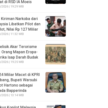
t di RSD IA Moeis
/2026 | 19:29 WIB
 Kiriman Narkoba dari
ysia Libatkan Pilot dan
lot, Nilai Rp 127 Miliar
/2026 | 11:32 WIB
lisik Akar Terorisme
: Orang Mapan Eropa-
ika Isap Darah Budak
/2026 | 19:25 WIB
4 Miliar Macet di KPRI
bang, Bupati Warsubi
t Hartono sebagai
ada Bapperinda
/2026 | 13:14 WIB
kus Kopilot Malaysia