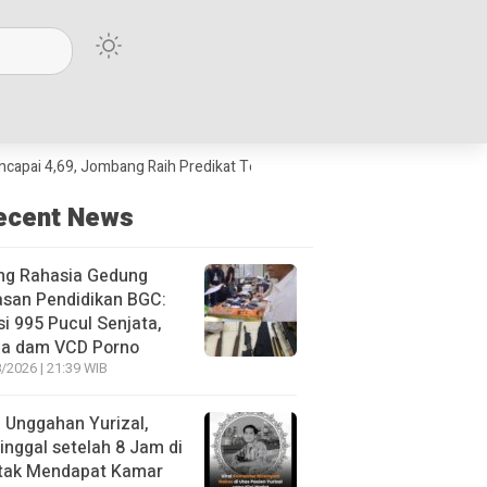
69, Jombang Raih Predikat Terbaik Jawa Timur dan Peringkat III Nasional
ecent News
ng Rahasia Gedung
asan Pendidikan BGC:
si 995 Pucul Senjata,
ja dam VCD Porno
/2026 | 21:39 WIB
l Unggahan Yurizal,
nggal setelah 8 Jam di
 tak Mendapat Kamar