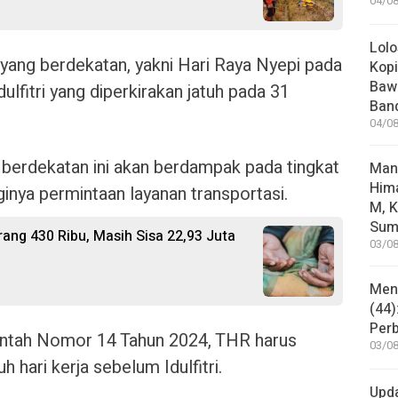
04/08
Lolo
 yang berdekatan, yakni Hari Raya Nyepi pada
Kopi
Bawa
lfitri yang diperkirakan jatuh pada 31
Ban
04/08
 berdekatan ini akan berdampak pada tingkat
Man
Him
gginya permintaan layanan transportasi.
M, K
Sum
ang 430 Ribu, Masih Sisa 22,93 Juta
03/08
Mene
(44)
Per
ntah Nomor 14 Tahun 2024, THR harus
03/08
 hari kerja sebelum Idulfitri.
Upd