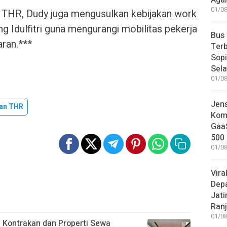
Aga
01/08
 THR, Dudy juga mengusulkan kebijakan work
 Idulfitri guna mengurangi mobilitas pekerja
Bus
aran.***
Terb
Sop
Sel
01/08
Jen
an THR
Komp
GaaS
500 
01/08
Vira
Dep
Jati
Ranj
01/08
 Kontrakan dan Properti Sewa