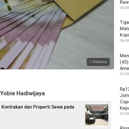
Rawa
06/08
Tiga
Mala
Kopi
06/08
Mene
(45)
Perbesar
Amer
05/08
Rp12
 Yobie Hadiwijaya
Jom
Copo
 Kontrakan dan Properti Sewa pada
Kep
05/08
Ring