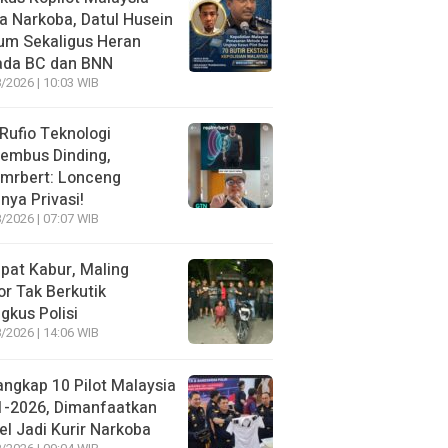
 Narkoba, Datul Husein
um Sekaligus Heran
ada BC dan BNN
/2026 | 10:03 WIB
 Rufio Teknologi
embus Dinding,
lmrbert: Lonceng
nya Privasi!
/2026 | 07:07 WIB
pat Kabur, Maling
r Tak Berkutik
ngkus Polisi
/2026 | 14:06 WIB
angkap 10 Pilot Malaysia
1-2026, Dimanfaatkan
el Jadi Kurir Narkoba