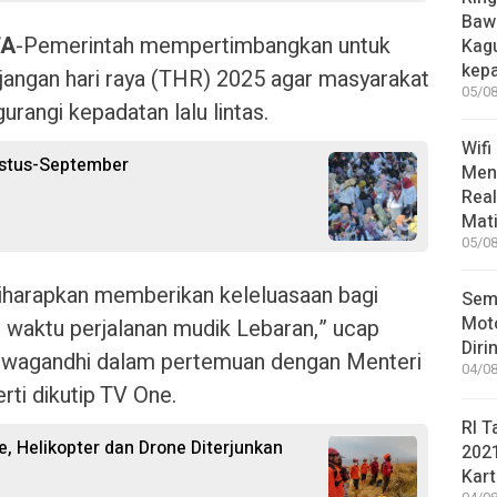
Bawa
TA
-Pemerintah mempertimbangkan untuk
Kag
kep
ngan hari raya (THR) 2025 agar masyarakat
05/08
rangi kepadatan lalu lintas.
Wifi
ustus-September
Men
Rea
Mati
05/08
iharapkan memberikan keleluasaan bagi
Sem
Moto
waktu perjalanan mudik Lebaran,” ucap
Diri
rwagandhi dalam pertemuan dengan Menteri
04/08
rti dikutip TV One.
RI T
, Helikopter dan Drone Diterjunkan
202
Kart