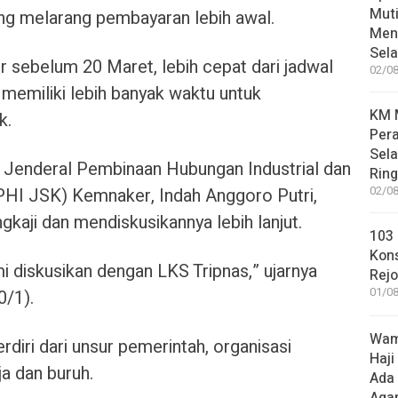
Muti
ng melarang pembayaran lebih awal.
Meni
Sel
r sebelum 20 Maret, lebih cepat dari jadwal
02/08
memiliki lebih banyak waktu untuk
KM M
k.
Pera
Sel
ur Jenderal Pembinaan Hubungan Industrial dan
Rin
PHI JSK) Kemnaker, Indah Anggoro Putri,
02/08
kaji dan mendiskusikannya lebih lanjut.
103 
Kon
i diskusikan dengan LKS Tripnas,” ujarnya
Rej
01/08
0/1).
Wame
erdiri dari unsur pemerintah, organisasi
Haji
ja dan buruh.
Ada