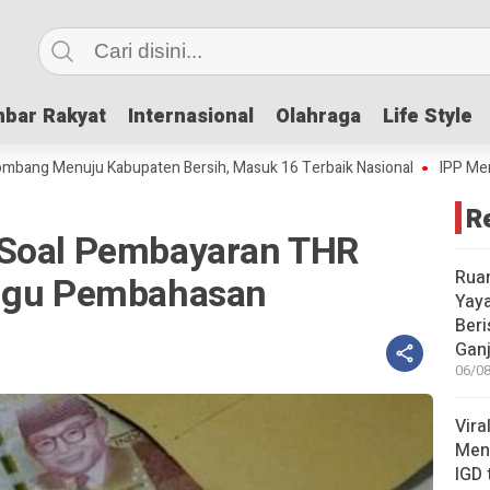
bar Rakyat
bar Rakyat
Internasional
Internasional
Olahraga
Olahraga
Life Style
Life Style
Menuju Kabupaten Bersih, Masuk 16 Terbaik Nasional
IPP Mencapai 4,
R
 Soal Pembayaran THR
Rua
nggu Pembahasan
Yay
Beri
Gan
06/08
Vira
Meni
IGD