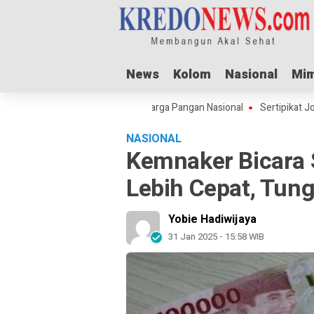
News
News
Kolom
Kolom
Nasional
Nasional
Mim
Mim
ul Adha Dorong Lonjakan Harga Pangan Nasional
Sertipikat Jombang 
NASIONAL
Kemnaker Bicara
Lebih Cepat, Tu
Yobie Hadiwijaya
31 Jan 2025 - 15:58 WIB