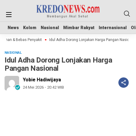
News
News
Kolom
Kolom
Nasional
Nasional
Mimbar Rakyat
Mimbar Rakyat
Internasional
Internasional
Ol
Ol
man & Bebas Penyakit
Idul Adha Dorong Lonjakan Harga Pangan Nasional
NASIONAL
Idul Adha Dorong Lonjakan Harga
Pangan Nasional
Yobie Hadiwijaya
24 Mei 2026 - 20:42 WIB