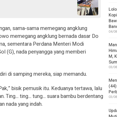
Lolo
Kopi
Bawa
Ban
pingan, sama-sama memegang angklung
04/08
bowo memegang angklung bernada dasar Do
tama, sementara Perdana Menteri Modi
Man
Him
ol (G), nada penyangga yang memberi
M, K
Sum
03/08
diri di samping mereka, siap memandu.
Mene
(44)
ak,” bisik pemusik itu. Keduanya tertawa, lalu
Per
. Ting… ting… tung… suara bambu berdentang
03/08
an nada yang indah.
Upd
Muti