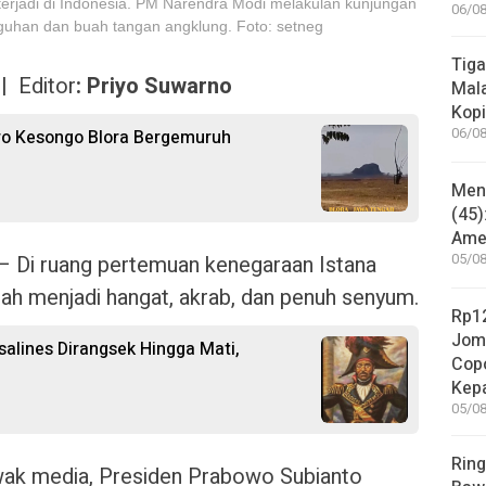
terjadi di Indonesia. PM Narendra Modi melakulan kunjungan
06/08
guhan dan buah tangan angklung. Foto: setneg
Tiga
 |
Editor
: Priyo Suwarno
Mala
Kopi
06/08
ro Kesongo Blora Bergemuruh
Mene
(45)
Amer
 Di ruang pertemuan kenegaraan Istana
05/08
ah menjadi hangat, akrab, dan penuh senyum.
Rp12
Jom
salines Dirangsek Hingga Mati,
Copo
Kep
05/08
Ring
awak media, Presiden Prabowo Subianto