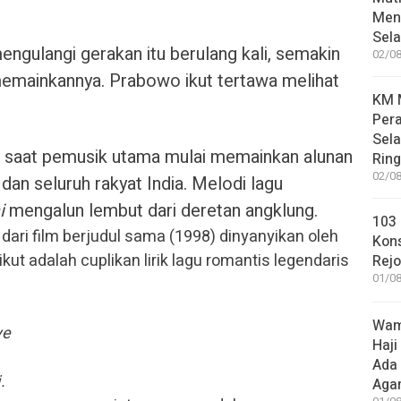
Meni
Sel
ngulangi gerakan itu berulang kali, semakin
02/08
 memainkannya. Prabowo ikut tertawa melihat
KM M
Pera
Sel
i saat pemusik utama mulai memainkan alunan
Rin
02/08
dan seluruh rakyat India. Melodi lagu
i
mengalun lembut dari deretan angklung.
103 
 dari film berjudul sama (1998) dinyanyikan oleh
Kon
rikut adalah cuplikan lirik lagu romantis legendaris
Rej
01/08
Wame
ye
Haji
Ada
.
Aga