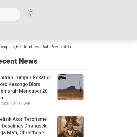
 Jombang Raih Predikat Terbaik Jawa Timur dan Peringkat III Nasional
ecent News
buran Lumpur Pekat di
oro Kesongo Blora
gemuruh Mencapai 20
er
/2026 | 20:32 WIB
lisik Akar Terorisme
: Desalines Dirangsek
ga Mati, Christhope