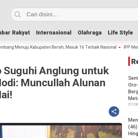
bar Rakyat
bar Rakyat
Internasional
Internasional
Olahraga
Olahraga
Life Style
Life Style
uju Kabupaten Bersih, Masuk 16 Terbaik Nasional
IPP Mencapai 4,69,
R
o Suguhi Anglung untuk
Sem
odi: Muncullah Alunan
Oro-
ai!
Ber
Met
07/08
Mene
(46)
Hing