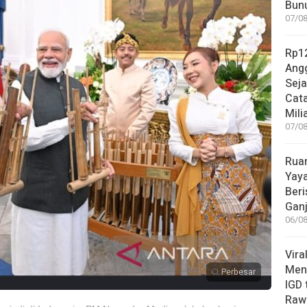
Bunu
07/08
Rp12
Angg
Sej
Cata
Mili
07/08
Rua
Yay
Beri
Gan
06/08
Vira
Meni
Perbesar
IGD
Rawa