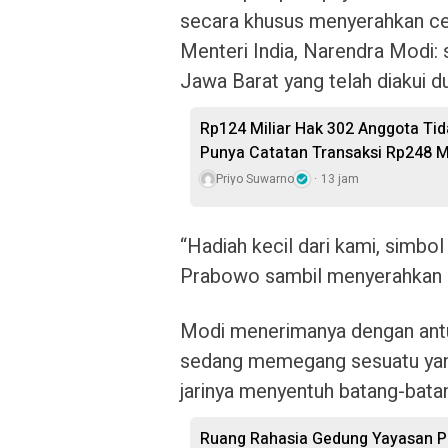
secara khusus menyerahkan c
Menteri India, Narendra Modi: 
Jawa Barat yang telah diakui d
Rp124 Miliar Hak 302 Anggota Tid
Punya Catatan Transaksi Rp248 Mi
Priyo Suwarno
13 jam
“Hadiah kecil dari kami, simbo
Prabowo sambil menyerahkan al
Modi menerimanya dengan ant
sedang memegang sesuatu yang 
jarinya menyentuh batang-batan
Ruang Rahasia Gedung Yayasan Pe