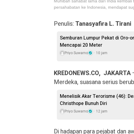
Muhibah sahabat lama dari India kembali 
persahabatan ke Indonesia, mendapat su
Penulis:
Tanasyafira L. Tirani
Semburan Lumpur Pekat di Oro-o
Mencapai 20 Meter
Priyo Suwarno
10 jam
KREDONEWS.CO, JAKARTA
—
Merdeka, suasana serius berub
Menelisik Akar Terorisme (46): De
Christhope Bunuh Diri
Priyo Suwarno
12 jam
Di hadapan para pejabat dan 