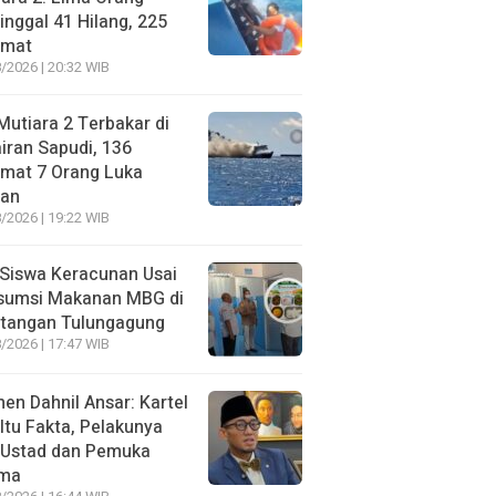
nggal 41 Hilang, 225
amat
/2026 | 20:32 WIB
utiara 2 Terbakar di
iran Sapudi, 136
amat 7 Orang Luka
gan
/2026 | 19:22 WIB
Siswa Keracunan Usai
sumsi Makanan MBG di
otangan Tulungagung
/2026 | 17:47 WIB
n Dahnil Ansar: Kartel
 Itu Fakta, Pelakunya
 Ustad dan Pemuka
ma