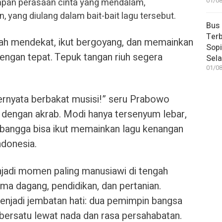
apan perasaan cinta yang mendalam,
01/08
 yang diulang dalam bait-bait lagu tersebut.
Bus
Terb
h mendekat, ikut bergoyang, dan memainkan
Sop
engan tepat. Tepuk tangan riuh segera
Sel
01/08
ternyata berbakat musisi!” seru Prabowo
dengan akrab. Modi hanya tersenyum lebar,
 bangga bisa ikut memainkan lagu kenangan
ndonesia.
njadi momen paling manusiawi di tengah
ma dagang, pendidikan, dan pertanian.
enjadi jembatan hati: dua pemimpin bangsa
 bersatu lewat nada dan rasa persahabatan.