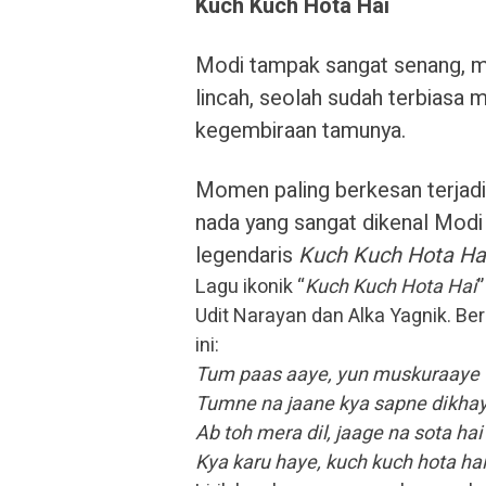
Kuch Kuch Hota Hai
Modi tampak sangat senang, me
lincah, seolah sudah terbiasa
kegembiraan tamunya.
Momen paling berkesan terjad
nada yang sangat dikenal Modi 
legendaris
Kuch Kuch Hota Ha
Lagu ikonik “
Kuch Kuch Hota Hai
”
Udit Narayan dan Alka Yagnik
. Be
ini:
Tum paas aaye, yun muskuraaye
Tumne na jaane kya sapne dikha
Ab toh mera dil, jaage na sota hai
Kya karu haye, kuch kuch hota hai