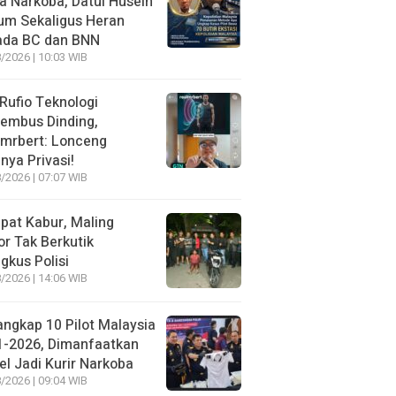
 Narkoba, Datul Husein
um Sekaligus Heran
ada BC dan BNN
/2026 | 10:03 WIB
 Rufio Teknologi
embus Dinding,
lmrbert: Lonceng
nya Privasi!
/2026 | 07:07 WIB
pat Kabur, Maling
r Tak Berkutik
ngkus Polisi
/2026 | 14:06 WIB
angkap 10 Pilot Malaysia
1-2026, Dimanfaatkan
el Jadi Kurir Narkoba
/2026 | 09:04 WIB