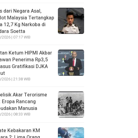
s dari Negara Asal,
lot Malaysia Tertangkap
 12,7 Kg Narkoba di
dara Soetta
/2026 | 07:17 WIB
tan Ketum HIPMI Akbar
awan Penerima Rp3,5
asus Gratifikasi DJKA
ut
/2026 | 21:38 WIB
lisik Akar Terorisme
: Eropa Rancang
budakan Manusia
/2026 | 08:33 WIB
ate Kebakaran KM
ara 2: Lima Orang