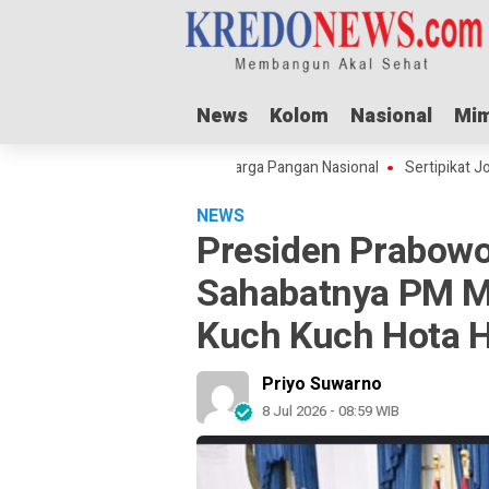
News
News
Kolom
Kolom
Nasional
Nasional
Mim
Mim
 Adha Dorong Lonjakan Harga Pangan Nasional
Sertipikat Jombang Men
NEWS
Presiden Prabow
Sahabatnya PM M
Kuch Kuch Hota H
Priyo Suwarno
8 Jul 2026 - 08:59 WIB