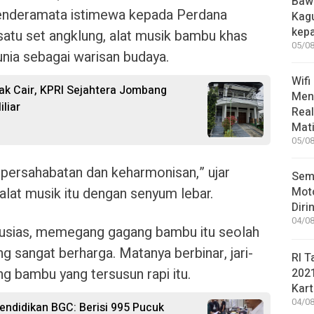
Bawa
enderamata istimewa kepada Perdana
Kag
kep
satu set angklung, alat musik bambu khas
05/08
unia sebagai warisan budaya.
Wifi
ak Cair, KPRI Sejahtera Jombang
Men
liar
Rea
Mati
05/08
l persahabatan dan keharmonisan,” ujar
Sem
at musik itu dengan senyum lebar.
Moto
Diri
04/08
usias, memegang gagang bambu itu seolah
sangat berharga. Matanya berbinar, jari-
RI T
g bambu yang tersusun rapi itu.
202
Kart
04/08
ndidikan BGC: Berisi 995 Pucuk