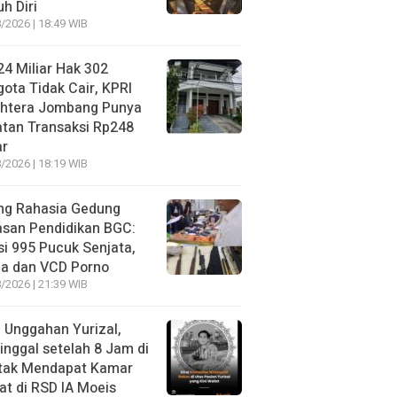
h Diri
/2026 | 18:49 WIB
4 Miliar Hak 302
ota Tidak Cair, KPRI
ahtera Jombang Punya
tan Transaksi Rp248
ar
/2026 | 18:19 WIB
ng Rahasia Gedung
asan Pendidikan BGC:
si 995 Pucuk Senjata,
ja dan VCD Porno
/2026 | 21:39 WIB
l Unggahan Yurizal,
nggal setelah 8 Jam di
 tak Mendapat Kamar
t di RSD IA Moeis