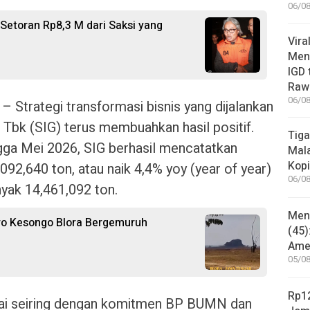
06/08
Setoran Rp8,3 M dari Saksi yang
Vira
Meni
IGD
Rawa
06/08
rategi transformasi bisnis yang dijalankan
Tbk (SIG) terus membuahkan hasil positif.
Tiga
ngga Mei 2026, SIG berhasil mencatatkan
Mala
Kopi
92,640 ton, atau naik 4,4% yoy (year of year)
06/08
yak 14,461,092 ton.
Mene
ro Kesongo Blora Bergemuruh
(45)
Amer
05/08
Rp12
apai seiring dengan komitmen BP BUMN dan