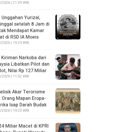
/2026 | 21:39 WIB
l Unggahan Yurizal,
nggal setelah 8 Jam di
 tak Mendapat Kamar
t di RSD IA Moeis
/2026 | 19:29 WIB
 Kiriman Narkoba dari
ysia Libatkan Pilot dan
lot, Nilai Rp 127 Miliar
/2026 | 11:32 WIB
lisik Akar Terorisme
: Orang Mapan Eropa-
ika Isap Darah Budak
/2026 | 19:25 WIB
4 Miliar Macet di KPRI