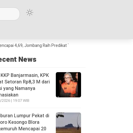
,69, Jombang Raih Predikat Terbaik Jawa Timur dan Peringkat III Nasiona
ecent News
 KKP Banjarmasin, KPK
t Setoran Rp8,3 M dari
si yang Namanya
hasiakan
/2026 | 19:07 WIB
buran Lumpur Pekat di
oro Kesongo Blora
gemuruh Mencapai 20