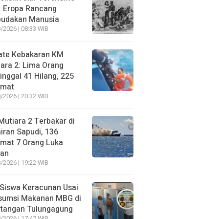
: Eropa Rancang
budakan Manusia
/2026 | 08:33 WIB
ate Kebakaran KM
ara 2: Lima Orang
nggal 41 Hilang, 225
amat
/2026 | 20:32 WIB
utiara 2 Terbakar di
iran Sapudi, 136
amat 7 Orang Luka
gan
/2026 | 19:22 WIB
Siswa Keracunan Usai
sumsi Makanan MBG di
otangan Tulungagung
/2026 | 17:47 WIB