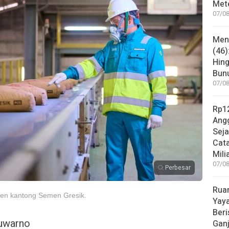
Met
07/08
Mene
(46)
Hing
Bunu
07/08
Rp12
Angg
Sej
Cata
Mili
07/08
Perbesar
Rua
men kantong Semen Gresik.
Yay
Beri
Suwarno
Gan