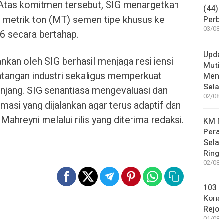
 Atas komitmen tersebut, SIG menargetkan
(44)
u metrik ton (MT) semen tipe khusus ke
Per
03/08
6 secara bertahap.
Upd
ankan oleh SIG berhasil menjaga resiliensi
Muti
antangan industri sekaligus memperkuat
Meni
Sel
njang. SIG senantiasa mengevaluasi dan
02/08
asi yang dijalankan agar terus adaptif dan
a Mahreyni melalui rilis yang diterima redaksi.
KM M
Pera
Sel
Rin
02/08
103 
Kon
Rej
01/08