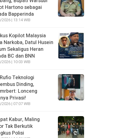
bang, Bupati Warsubi
t Hartono sebagai
ada Bapperinda
/2026 | 13:14 WIB
kus Kopilot Malaysia
 Narkoba, Datul Husein
um Sekaligus Heran
ada BC dan BNN
/2026 | 10:03 WIB
 Rufio Teknologi
embus Dinding,
lmrbert: Lonceng
nya Privasi!
/2026 | 07:07 WIB
pat Kabur, Maling
r Tak Berkutik
ngkus Polisi