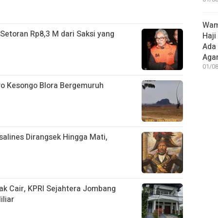
Wame
Setoran Rp8,3 M dari Saksi yang
Haji
Ada
Aga
01/08
ro Kesongo Blora Bergemuruh
salines Dirangsek Hingga Mati,
ak Cair, KPRI Sejahtera Jombang
liar