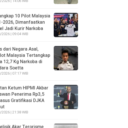
/2026 | 14:06 WIB
angkap 10 Pilot Malaysia
1-2026, Dimanfaatkan
el Jadi Kurir Narkoba
/2026 | 09:04 WIB
s dari Negara Asal,
lot Malaysia Tertangkap
 12,7 Kg Narkoba di
dara Soetta
/2026 | 07:17 WIB
tan Ketum HIPMI Akbar
awan Penerima Rp3,5
asus Gratifikasi DJKA
ut
/2026 | 21:38 WIB
lisik Akar Terorisme