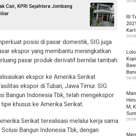
04/08
ak Cair, KPRI Sejahtera Jombang
liar
RI T
202
Kart
04/08
erkuat posisi di pasar domestik, SIG juga
pasar ekspor yang membantu meningkatkan
Lolo
Kopi
eluang pasar produk derivatif bernilai tambah.
Bawa
Ban
alisasikan ekspor ke Amerika Serikat
04/08
asilitas ekspor di Tuban, Jawa Timur. SIG
Man
usi Bangun Indonesia Tbk, telah mengekspor
Him
tipe khusus ke Amerika Serikat.
M, K
Sum
erika Serikat terealisasi melalui kerja sama
03/08
T Solusi Bangun Indonesia Tbk, dengan
Mene