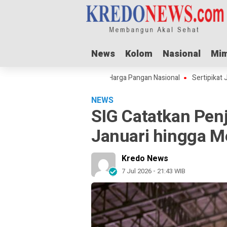
News
News
Kolom
Kolom
Nasional
Nasional
Mim
Mim
dul Adha Dorong Lonjakan Harga Pangan Nasional
Sertipikat Jombang 
NEWS
SIG Catatkan Penj
Januari hingga M
Kredo News
7 Jul 2026 - 21:43 WIB