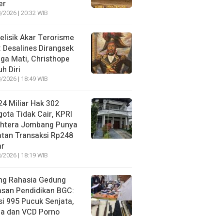
er
/2026 | 20:32 WIB
lisik Akar Terorisme
: Desalines Dirangsek
ga Mati, Christhope
h Diri
/2026 | 18:49 WIB
4 Miliar Hak 302
ota Tidak Cair, KPRI
ahtera Jombang Punya
tan Transaksi Rp248
ar
/2026 | 18:19 WIB
ng Rahasia Gedung
asan Pendidikan BGC:
si 995 Pucuk Senjata,
ja dan VCD Porno