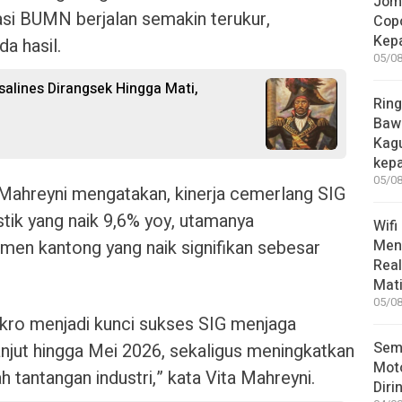
Jom
si BUMN berjalan semakin terukur,
Copo
Kep
da hasil.
05/08
salines Dirangsek Hingga Mati,
Ring
Bawa
Kag
kep
05/08
 Mahreyni mengatakan, kinerja cemerlang SIG
tik yang naik 9,6% yoy, utamanya
Wifi
men kantong yang naik signifikan sebesar
Men
Rea
Mati
05/08
ikro menjadi kunci sukses SIG menjaga
Sem
ut hingga Mei 2026, sekaligus meningkatkan
Moto
 tantangan industri,” kata Vita Mahreyni.
Diri