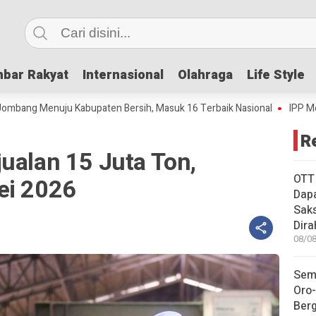
bar Rakyat
bar Rakyat
Internasional
Internasional
Olahraga
Olahraga
Life Style
Life Style
Menuju Kabupaten Bersih, Masuk 16 Terbaik Nasional
IPP Mencapai 4
R
ualan 15 Juta Ton,
OTT
ei 2026
Dapa
Sak
Dira
08/08
Sem
Oro-
Ber