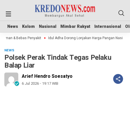
News
News
Kolom
Kolom
Nasional
Nasional
Mimbar Rakyat
Mimbar Rakyat
Internasional
Internasional
Ol
Ol
Aman & Bebas Penyakit
Idul Adha Dorong Lonjakan Harga Pangan Nasional
NEWS
Polsek Perak Tindak Tegas Pelaku
Balap Liar
Arief Hendro Soesatyo
6 Jul 2026 - 19:17 WIB