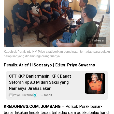
Perbesar
Kapolsek Perak Iptu HM Priyo saat berikan pembinaan terhadap para pelaku
balap liar yang didampingi orang tuanya
Penulis:
Arief H Soesatyo
| Editor:
Priyo Suwarno
OTT KKP Banjarmasin, KPK Dapat
Setoran Rp8,3 M dari Saksi yang
Namanya Dirahasiakan
Priyo Suwarno
35 menit
KREDONEWS.COM, JOMBANG
– Polsek Perak benar-
benar lakukan tindak tegas terhadap para pelaku balap liar di