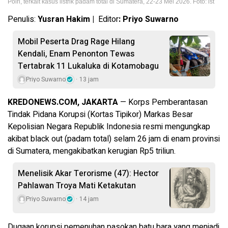
Polri, terkait kasus listrik padam total di Sumatera, 22-23 Mei 2026. Foto: ist
Penulis:
Yusran Hakim |
Editor
: Priyo Suwarno
Mobil Peserta Drag Rage Hilang
Kendali, Enam Penonton Tewas
Tertabrak 11 Lukaluka di Kotamobagu
Priyo Suwarno
13 jam
KREDONEWS.COM, JAKARTA
— Korps Pemberantasan
Tindak Pidana Korupsi (Kortas Tipikor) Markas Besar
Kepolisian Negara Republik Indonesia resmi mengungkap
akibat black out (padam total) selam 26 jam di enam provinsi
di Sumatera, mengakibatkan kerugian Rp5 triliun.
Menelisik Akar Terorisme (47): Hector
Pahlawan Troya Mati Ketakutan
Priyo Suwarno
14 jam
Dugaan korupsi pemenuhan pasokan batu bara yang menjadi