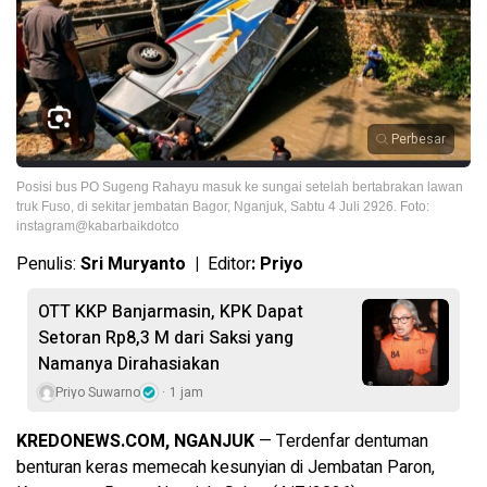
Perbesar
Posisi bus PO Sugeng Rahayu masuk ke sungai setelah bertabrakan lawan
truk Fuso, di sekitar jembatan Bagor, Nganjuk, Sabtu 4 Juli 2926. Foto:
instagram@kabarbaikdotco
Penulis:
Sri Muryanto |
Editor
: Priyo
OTT KKP Banjarmasin, KPK Dapat
Setoran Rp8,3 M dari Saksi yang
Namanya Dirahasiakan
Priyo Suwarno
1 jam
KREDONEWS.COM, NGANJUK
— Terdenfar dentuman
benturan keras memecah kesunyian di Jembatan Paron,