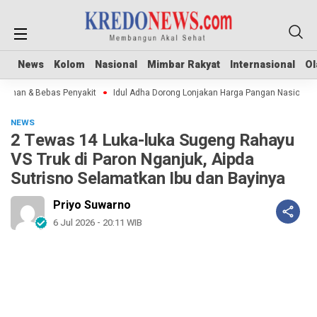
News
News
Kolom
Kolom
Nasional
Nasional
Mimbar Rakyat
Mimbar Rakyat
Internasional
Internasional
Ol
Ol
man & Bebas Penyakit
Idul Adha Dorong Lonjakan Harga Pangan Nasional
NEWS
2 Tewas 14 Luka-luka Sugeng Rahayu
VS Truk di Paron Nganjuk, Aipda
Sutrisno Selamatkan Ibu dan Bayinya
Priyo Suwarno
6 Jul 2026 - 20:11 WIB