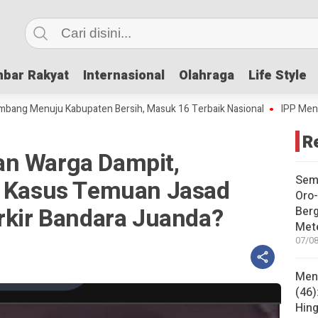
bar Rakyat
bar Rakyat
Internasional
Internasional
Olahraga
Olahraga
Life Style
Life Style
nuju Kabupaten Bersih, Masuk 16 Terbaik Nasional
IPP Mencapai 4,69
R
an Warga Dampit,
Sem
t Kasus Temuan Jasad
Oro-
rkir Bandara Juanda?
Ber
Met
07/08
Mene
(46)
Hing