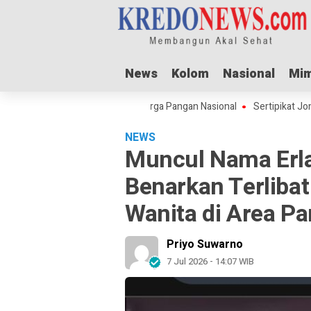
News
News
Kolom
Kolom
Nasional
Nasional
Mim
Mim
 Adha Dorong Lonjakan Harga Pangan Nasional
Sertipikat Jombang Me
NEWS
Muncul Nama Erl
Benarkan Terliba
Wanita di Area Pa
Priyo Suwarno
7 Jul 2026 - 14:07 WIB