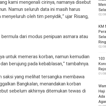
ang kami mengenali cirinya, namanya disebut
Meni
ahun. Namun seluruh data ini masih harus
Sel
02/08
a menyeluruh oleh tim penyidik,” ujar Risang,
KM M
Pera
i bermula dari modus penipuan asmara atau
Sel
Rin
02/08
nya untuk memeras korban, namun kemudian
103 
an dan berujung pada kebablasan,” tambahnya.
Kon
Rej
01/08
an saksi yang melihat tersangka membawa
inggalkan Bangkalan, menandakan korban
Wame
ebut sebelum akhirnya ditemukan tewas di
Haji
Ada
Aga