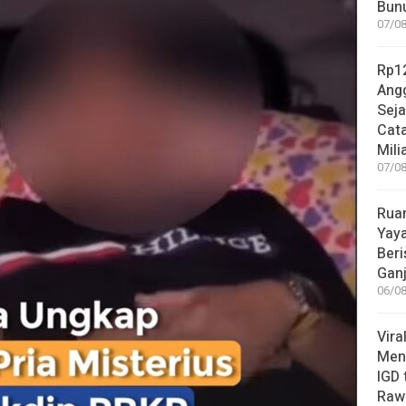
Bunu
07/08
Rp12
Angg
Sej
Cata
Mili
07/08
Rua
Yay
Beri
Gan
06/08
Vira
Meni
IGD
Rawa