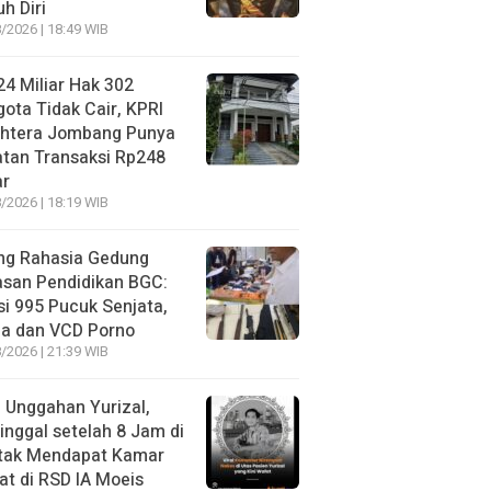
h Diri
/2026 | 18:49 WIB
4 Miliar Hak 302
ota Tidak Cair, KPRI
ahtera Jombang Punya
tan Transaksi Rp248
ar
/2026 | 18:19 WIB
ng Rahasia Gedung
asan Pendidikan BGC:
si 995 Pucuk Senjata,
ja dan VCD Porno
/2026 | 21:39 WIB
l Unggahan Yurizal,
nggal setelah 8 Jam di
 tak Mendapat Kamar
t di RSD IA Moeis