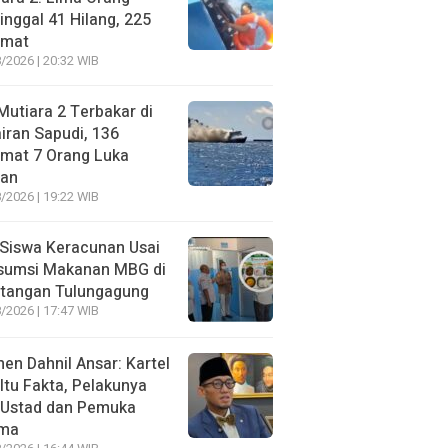
nggal 41 Hilang, 225
amat
/2026 | 20:32 WIB
utiara 2 Terbakar di
iran Sapudi, 136
amat 7 Orang Luka
gan
/2026 | 19:22 WIB
Siswa Keracunan Usai
sumsi Makanan MBG di
otangan Tulungagung
/2026 | 17:47 WIB
n Dahnil Ansar: Kartel
 Itu Fakta, Pelakunya
 Ustad dan Pemuka
ma