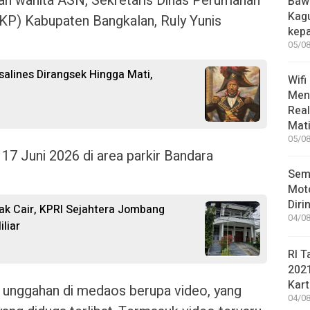
an wanita ASN, Sekretaris Dinas Perumahan
Bawa
Kag
P) Kabupaten Bangkalan, Ruly Yunis
kep
05/08
salines Dirangsek Hingga Mati,
Wifi
Men
Rea
Mati
05/08
17 Juni 2026 di area parkir Bandara
Sem
Moto
Diri
ak Cair, KPRI Sejahtera Jombang
04/08
liar
RI T
202
Kart
unggahan di medaos berupa video, yang
04/08