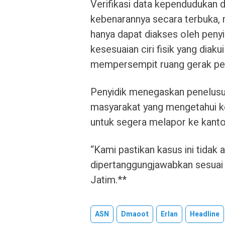
Verifikasi data kependudukan d
kebenarannya secara terbuka, m
hanya dapat diakses oleh penyi
kesesuaian ciri fisik yang diak
mempersempit ruang gerak pe
Penyidik menegaskan penelusur
masyarakat yang mengetahui ke
untuk segera melapor ke kantor
“Kami pastikan kasus ini tidak
dipertanggungjawabkan sesuai 
Jatim.**
ASN
Dmaoot
Erlan
Headline