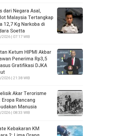
s dari Negara Asal,
lot Malaysia Tertangkap
 12,7 Kg Narkoba di
dara Soetta
/2026 | 07:17 WIB
tan Ketum HIPMI Akbar
awan Penerima Rp3,5
asus Gratifikasi DJKA
ut
/2026 | 21:38 WIB
lisik Akar Terorisme
: Eropa Rancang
budakan Manusia
/2026 | 08:33 WIB
ate Kebakaran KM
ara 2: Lima Orang