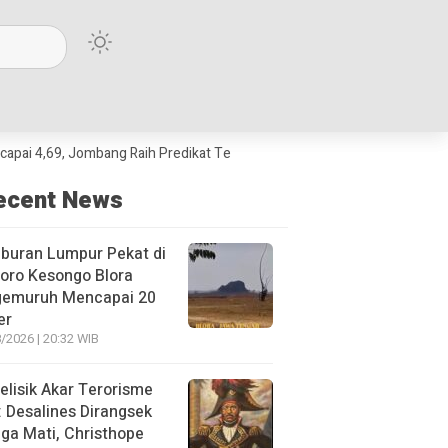
, Jombang Raih Predikat Terbaik Jawa Timur dan Peringkat III Nasional
ecent News
buran Lumpur Pekat di
oro Kesongo Blora
gemuruh Mencapai 20
er
/2026 | 20:32 WIB
lisik Akar Terorisme
: Desalines Dirangsek
ga Mati, Christhope