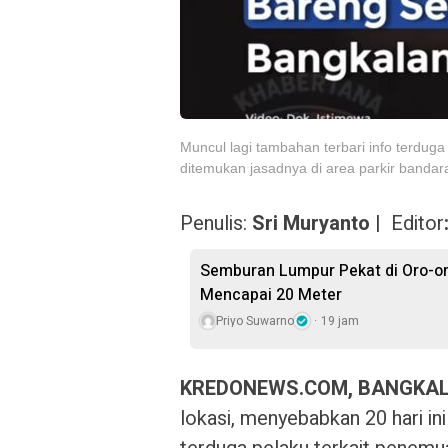
Muncul lagi tambahan terbari info terduga
ditemukan jasadnya di area parkir bandar
Penulis:
Sri Muryanto |
Editor
Semburan Lumpur Pekat di Oro-o
Mencapai 20 Meter
Priyo Suwarno
19 jam
KREDONEWS.COM, BANGKA
lokasi, menyebabkan 20 hari ini