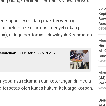
ang diduga terlibat. Termasuk video tervaru
Lolo
Kopi
Bawa
penetapan resmi dari pihak berwenang,
Ban
ang belum terkorfirmasi menyebutkan pria
04/08
un), diduga berdomisili di wilayah Kecamatan
Man
Him
M, K
ndidikan BGC: Berisi 995 Pucuk
Sum
03/08
Mene
(44)
menyebarnya rekaman dan keterangan di media
Per
ra terbatas oleh kuasa hukum keluarga korban,
03/08
Upd
Muti