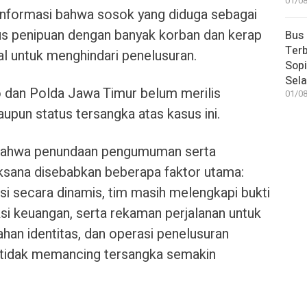
01/08
informasi bahwa sosok yang diduga sebagai
sus penipuan dengan banyak korban dan kerap
Bus
Terb
al untuk menghindari penelusuran.
Sop
Sel
jo dan Polda Jawa Timur belum merilis
01/08
upun status tersangka atas kasus ini.
 bahwa penundaan pengumuman serta
ksana disebabkan beberapa faktor utama:
si secara dinamis, tim masih melengkapi bukti
aksi keuangan, serta rekaman perjalanan untuk
ahan identitas, dan operasi penelusuran
r tidak memancing tersangka semakin