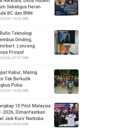
 Narkoba, Datul Husein
um Sekaligus Heran
ada BC dan BNN
/2026 | 10:03 WIB
 Rufio Teknologi
embus Dinding,
lmrbert: Lonceng
nya Privasi!
/2026 | 07:07 WIB
pat Kabur, Maling
r Tak Berkutik
ngkus Polisi
/2026 | 14:06 WIB
angkap 10 Pilot Malaysia
1-2026, Dimanfaatkan
el Jadi Kurir Narkoba
/2026 | 09:04 WIB