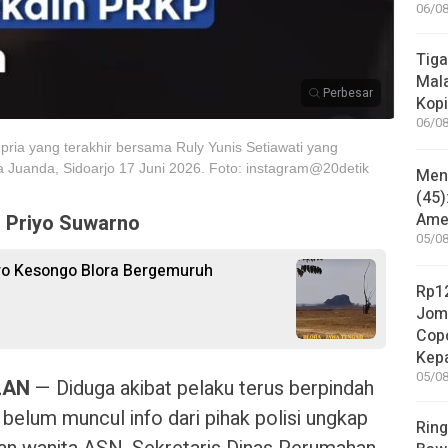
06/08
Tiga
Mala
Perbesar
Kopi
06/08
 pria yang terakhir bersama Ruly Yunis Setiawati yang
a Juanda, Sidoarjo 17 Juni 2026. Foto: instagram@20detik
Mene
(45)
Amer
: Priyo Suwarno
05/08
ro Kesongo Blora Bergemuruh
Rp12
Jom
Copo
Kep
05/08
LAN
— Diduga akibat pelaku terus berpindah
 belum muncul info dari pihak polisi ungkap
Ring