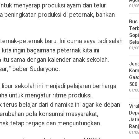
Aga
untuk menyerap produksi ayam dan telur.
01/08
a peningkatan produksi di peternak, bahkan
Bus
Terb
Sop
rnak-peternak baru. Ini cuma saya tadi salah
Sel
01/08
 kita ingin bagaimana peternak kita ini
 itu sama dengan kalender anak sekolah.
Jen
ar,” beber Sudaryono.
Komp
GaaS
500 
bur sekolah ini menjadi pelajaran berharga
01/08
aha untuk mengatur ritme produksi.
erus belajar dari dinamika ini agar ke depan
Vira
Dep
 perubahan pola konsumsi masyarakat,
Jati
rnak tetap terjaga dan menguntungkan.
Ranj
01/08