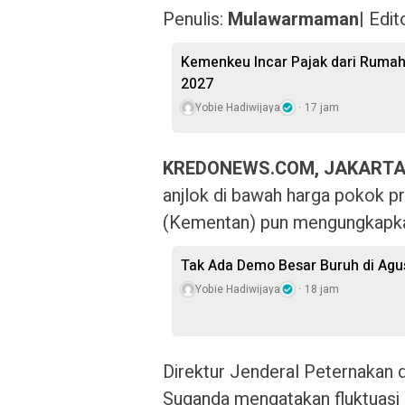
Penulis:
Mulawarmaman
| Edit
Kemenkeu Incar Pajak dari Rumah
2027
Yobie Hadiwijaya
17 jam
KREDONEWS.COM, JAKARTA
anjlok di bawah harga pokok p
(Kementan) pun mengungkapk
Tak Ada Demo Besar Buruh di Ag
Yobie Hadiwijaya
18 jam
Direktur Jenderal Peternakan
Suganda mengatakan fluktuasi 