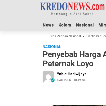
News
News
Kolom
Kolom
Nasional
Nasional
Mim
Mim
Adha Dorong Lonjakan Harga Pangan Nasional
Sertipikat Jombang Men
NASIONAL
Penyebab Harga A
Peternak Loyo
Yobie Hadiwijaya
6 Jul 2026 - 18:49 WIB