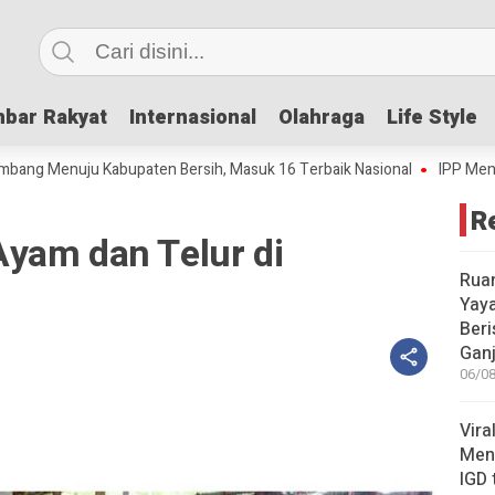
bar Rakyat
bar Rakyat
Internasional
Internasional
Olahraga
Olahraga
Life Style
Life Style
uju Kabupaten Bersih, Masuk 16 Terbaik Nasional
IPP Mencapai 4,69,
R
yam dan Telur di
Rua
Yay
Beri
Gan
06/08
Vira
Meni
IGD