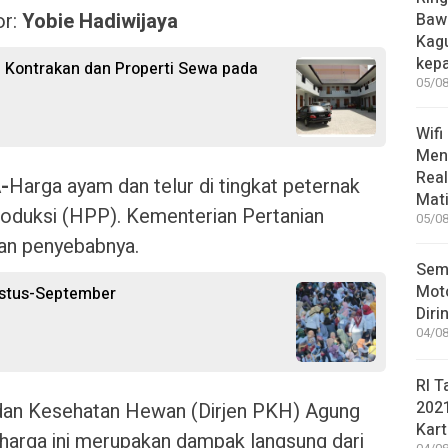
or:
Yobie Hadiwijaya
Bawa
Kag
kep
 Kontrakan dan Properti Sewa pada
05/08
Wifi
Men
Rea
-
Harga ayam dan telur di tingkat peternak
Mati
roduksi (HPP). Kementerian Pertanian
05/08
an penyebabnya.
Sem
Moto
ustus-September
Diri
04/08
RI T
202
 dan Kesehatan Hewan (Dirjen PKH) Agung
Kart
harga ini merupakan dampak langsung dari