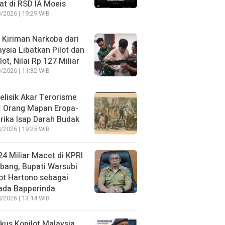
t di RSD IA Moeis
/2026 | 19:29 WIB
 Kiriman Narkoba dari
ysia Libatkan Pilot dan
lot, Nilai Rp 127 Miliar
/2026 | 11:32 WIB
lisik Akar Terorisme
: Orang Mapan Eropa-
ika Isap Darah Budak
/2026 | 19:25 WIB
4 Miliar Macet di KPRI
bang, Bupati Warsubi
t Hartono sebagai
ada Bapperinda
/2026 | 13:14 WIB
kus Kopilot Malaysia