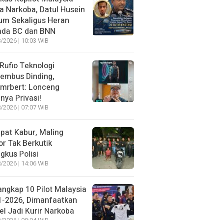
 Narkoba, Datul Husein
um Sekaligus Heran
ada BC dan BNN
/2026 | 10:03 WIB
 Rufio Teknologi
embus Dinding,
lmrbert: Lonceng
nya Privasi!
/2026 | 07:07 WIB
pat Kabur, Maling
r Tak Berkutik
ngkus Polisi
/2026 | 14:06 WIB
angkap 10 Pilot Malaysia
1-2026, Dimanfaatkan
el Jadi Kurir Narkoba