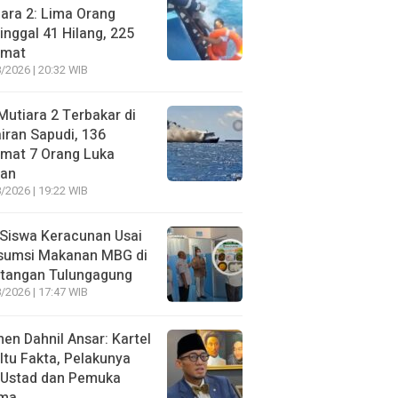
ara 2: Lima Orang
nggal 41 Hilang, 225
amat
/2026 | 20:32 WIB
utiara 2 Terbakar di
iran Sapudi, 136
amat 7 Orang Luka
gan
/2026 | 19:22 WIB
Siswa Keracunan Usai
sumsi Makanan MBG di
otangan Tulungagung
/2026 | 17:47 WIB
n Dahnil Ansar: Kartel
 Itu Fakta, Pelakunya
 Ustad dan Pemuka