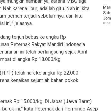
tunya mungkin nambah ya, karena MBG tiga
Mar
 Nah karena libur, ada lah gitu. Nah ini kita
Satr
elum pernah terjadi sebelumnya, dan kita
Jom
si ini,” jelasnya.
01/08
dang terjun bebas ke angka Rp
unan Peternak Rakyat Mandiri Indonesia
urunan ini telah berlangsung sejak April
mpat di angka Rp 18.000/kg.
(HPP) telah naik ke angka Rp 22.000-
 karena kenaikan sejumlah bahan pokok
eternak Rp 15.000/kg. Di Jabar (Jawa Barat)
rburuk ini,” kata Peternak dari Permindo Asep