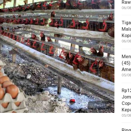
Rawa
06/08
Tiga
Mala
Kopi
06/08
Mene
(45)
Amer
05/08
Rp12
Jom
Copo
Perbesar
Kep
05/08
Ring