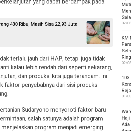
berkelanjutan yang dapat berdampak pada
Muti
Meni
Sel
02/08
ang 430 Ribu, Masih Sisa 22,93 Juta
KM M
Pera
Sel
Rin
idak terlalu jauh dari HAP, tetapi juga tidak
02/08
anti kalau lebih rendah dari seperti sekarang,
njutan, dan produksi kita juga terancam. Ini
103 
ak faktor penyebabnya dari sisi produksi
Kon
Rej
ung.
01/08
Pertanian Sudaryono menyoroti faktor baru
Wame
ermintaan, salah satunya adalah program
Haji
Ada
Ia menjelaskan program menjadi emerging