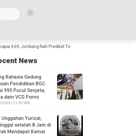
 Jombang Raih Predikat Terbaik Jawa Timur dan Peringkat III Nasional
ecent News
ng Rahasia Gedung
asan Pendidikan BGC:
si 995 Pucul Senjata,
ja dam VCD Porno
/2026 | 21:39 WIB
l Unggahan Yurizal,
nggal setelah 8 Jam di
 tak Mendapat Kamar