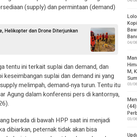
04/08
rsediaan (supply) dan permintaan (demand)
Lolo
Kopi
Bawa
, Helikopter dan Drone Diterjunkan
Ban
04/08
Man
Him
a tentu ini terkait suplai dan demand, dan
M, K
pi keseimbangan suplai dan demand ini yang
Sum
 supply melimpah, demand-nya turun. Tentu itu
03/08
ujar Agung dalam konferensi pers di kantornya,
Mene
26).
(44)
Per
yang berada di bawah HPP saat ini menjadi
03/08
ka dibiarkan, peternak tidak akan bisa
Upd