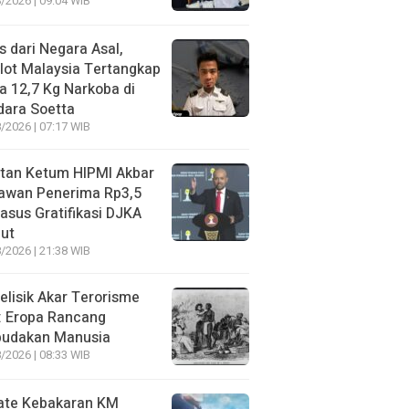
/2026 | 09:04 WIB
s dari Negara Asal,
lot Malaysia Tertangkap
 12,7 Kg Narkoba di
dara Soetta
/2026 | 07:17 WIB
tan Ketum HIPMI Akbar
awan Penerima Rp3,5
asus Gratifikasi DJKA
ut
/2026 | 21:38 WIB
lisik Akar Terorisme
: Eropa Rancang
budakan Manusia
/2026 | 08:33 WIB
ate Kebakaran KM