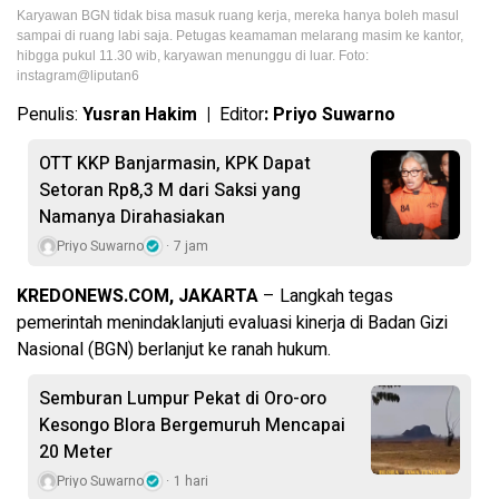
Karyawan BGN tidak bisa masuk ruang kerja, mereka hanya boleh masul
sampai di ruang labi saja. Petugas keamaman melarang masim ke kantor,
hibgga pukul 11.30 wib, karyawan menunggu di luar. Foto:
instagram@liputan6
Penulis:
Yusran Hakim |
Editor
: Priyo Suwarno
OTT KKP Banjarmasin, KPK Dapat
Setoran Rp8,3 M dari Saksi yang
Namanya Dirahasiakan
Priyo Suwarno
7 jam
KREDONEWS.COM, JAKARTA
– Langkah tegas
pemerintah menindaklanjuti evaluasi kinerja di Badan Gizi
Nasional (BGN) berlanjut ke ranah hukum.
Semburan Lumpur Pekat di Oro-oro
Kesongo Blora Bergemuruh Mencapai
20 Meter
Priyo Suwarno
1 hari