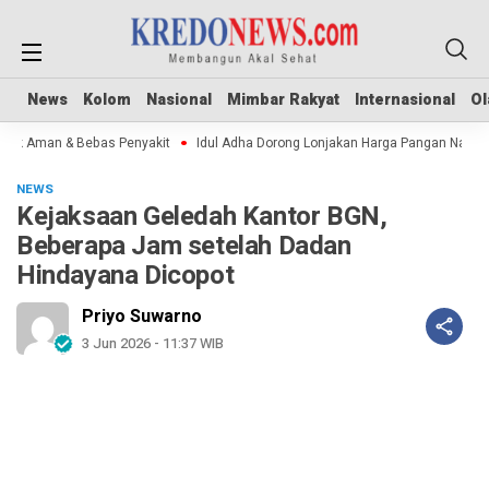
News
News
Kolom
Kolom
Nasional
Nasional
Mimbar Rakyat
Mimbar Rakyat
Internasional
Internasional
Ol
Ol
k Aman & Bebas Penyakit
Idul Adha Dorong Lonjakan Harga Pangan Nasional
NEWS
Kejaksaan Geledah Kantor BGN,
Beberapa Jam setelah Dadan
Hindayana Dicopot
Priyo Suwarno
3 Jun 2026 - 11:37 WIB