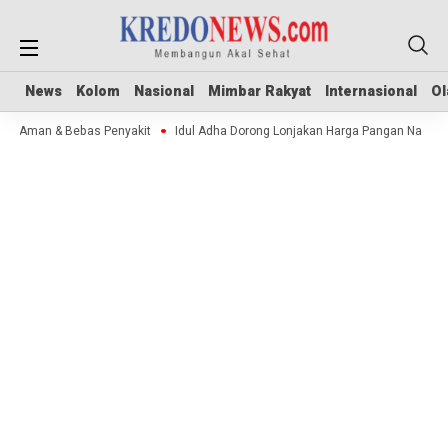
News
News
Kolom
Kolom
Nasional
Nasional
Mimbar Rakyat
Mimbar Rakyat
Internasional
Internasional
Ol
Ol
ok Aman & Bebas Penyakit
Idul Adha Dorong Lonjakan Harga Pangan Nasional