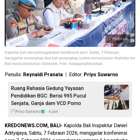
Perbesar
Kapolda bali menyelenggarakan konferensi pers, Sabtu, 7 Februari,
menggelar penangkap dua kali penangkap usaha memassukan Narkoba ker
Bali lewat pelabuhan Gilimanik. Foto: Instagam@iwaobali
Penulis:
Reynaldi Pranata |
Editor:
Priyo Suwarno
Ruang Rahasia Gedung Yayasan
Pendidikan BGC: Berisi 995 Pucul
Senjata, Ganja dam VCD Porno
Priyo Suwarno
6 jam
KREDONEWS.COM, BALI-
Kapolda Bali Inspektur Daniel
Adityajaya, Sabtu, 7 Febrauri 2026, menggelar konferensi