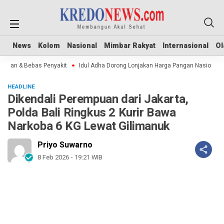
News
News
Kolom
Kolom
Nasional
Nasional
Mimbar Rakyat
Mimbar Rakyat
Internasional
Internasional
Ol
Ol
man & Bebas Penyakit
Idul Adha Dorong Lonjakan Harga Pangan Nasional
HEADLINE
Dikendali Perempuan dari Jakarta,
Polda Bali Ringkus 2 Kurir Bawa
Narkoba 6 KG Lewat Gilimanuk
Priyo Suwarno
8 Feb 2026 - 19:21 WIB