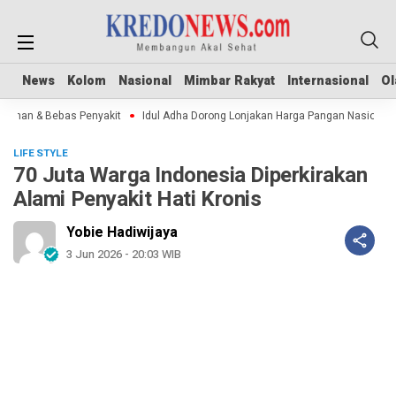
News
News
Kolom
Kolom
Nasional
Nasional
Mimbar Rakyat
Mimbar Rakyat
Internasional
Internasional
Ol
Ol
man & Bebas Penyakit
Idul Adha Dorong Lonjakan Harga Pangan Nasional
LIFE STYLE
70 Juta Warga Indonesia Diperkirakan
Alami Penyakit Hati Kronis
Yobie Hadiwijaya
3 Jun 2026 - 20:03 WIB