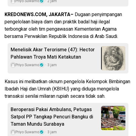
Priyo Suwarno
2 jam
KREDONEWS.COM, JAKARTA–
Dugaan penyimpangan
pengelolaan biaya dam dan praktik badal haji ilegal
terbongkar oleh tim pengawasan Kementerian Agama
bersama Perwakilan Republik Indonesia di Arab Saudi.
Menelisik Akar Terorisme (47): Hector
Pahlawan Troya Mati Ketakutan
Priyo Suwarno
3 jam
Kasus ini melibatkan oknum pengelola Kelompok Bimbingan
Ibadah Haji dan Umrah (KBIHU) yang diduga mengelola
transaksi senilai miliaran rupiah secara tidak sah.
Beroperasi Pakai Ambulans, Petugas
Satpol PP Tangkap Pencuri Bangku di
Taman Mundu Surabaya
Priyo Suwarno
3 jam