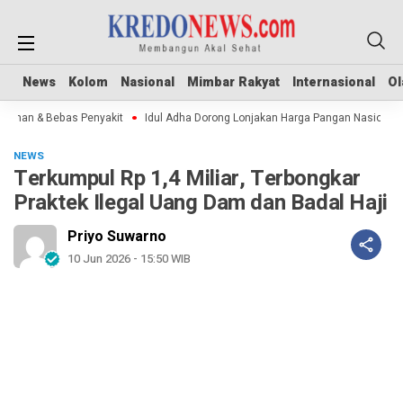
News
News
Kolom
Kolom
Nasional
Nasional
Mimbar Rakyat
Mimbar Rakyat
Internasional
Internasional
Ol
Ol
man & Bebas Penyakit
Idul Adha Dorong Lonjakan Harga Pangan Nasional
NEWS
Terkumpul Rp 1,4 Miliar, Terbongkar
Praktek Ilegal Uang Dam dan Badal Haji
Priyo Suwarno
10 Jun 2026 - 15:50 WIB