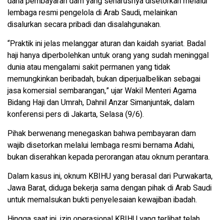
dana pembayaran dam yang seharusnya disetorkan melalui
lembaga resmi pengelola di Arab Saudi, melainkan
disalurkan secara pribadi dan disalahgunakan.
“Praktik ini jelas melanggar aturan dan kaidah syariat. Badal
haji hanya diperbolehkan untuk orang yang sudah meninggal
dunia atau mengalami sakit permanen yang tidak
memungkinkan beribadah, bukan diperjualbelikan sebagai
jasa komersial sembarangan,” ujar Wakil Menteri Agama
Bidang Haji dan Umrah, Dahnil Anzar Simanjuntak, dalam
konferensi pers di Jakarta, Selasa (9/6).
Pihak berwenang menegaskan bahwa pembayaran dam
wajib disetorkan melalui lembaga resmi bernama Adahi,
bukan diserahkan kepada perorangan atau oknum perantara.
Dalam kasus ini, oknum KBIHU yang berasal dari Purwakarta,
Jawa Barat, diduga bekerja sama dengan pihak di Arab Saudi
untuk memalsukan bukti penyelesaian kewajiban ibadah.
Hingga saat ini, izin operasional KBIHU yang terlibat telah