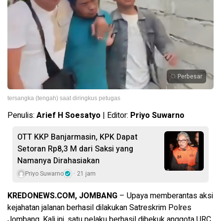
Perbesar
tersangka (tengah) saat diringkus petugas
Penulis:
Arief H Soesatyo
| Editor:
Priyo Suwarno
OTT KKP Banjarmasin, KPK Dapat
Setoran Rp8,3 M dari Saksi yang
Namanya Dirahasiakan
Priyo Suwarno
21 jam
KREDONEWS.COM, JOMBANG
– Upaya memberantas aksi
kejahatan jalanan berhasil dilakukan Satreskrim Polres
Jombang. Kali ini, satu pelaku berhasil dibekuk anggota URC