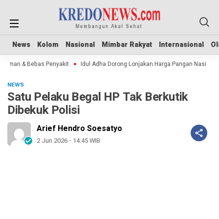
News
News
Kolom
Kolom
Nasional
Nasional
Mimbar Rakyat
Mimbar Rakyat
Internasional
Internasional
Ol
Ol
Aman & Bebas Penyakit
Idul Adha Dorong Lonjakan Harga Pangan Nasional
NEWS
Satu Pelaku Begal HP Tak Berkutik
Dibekuk Polisi
Arief Hendro Soesatyo
2 Jun 2026 - 14:45 WIB