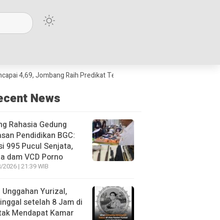
9, Jombang Raih Predikat Terbaik Jawa Timur dan Peringkat III Nasional
ecent News
ng Rahasia Gedung
asan Pendidikan BGC:
si 995 Pucul Senjata,
ja dam VCD Porno
/2026 | 21:39 WIB
l Unggahan Yurizal,
nggal setelah 8 Jam di
 tak Mendapat Kamar