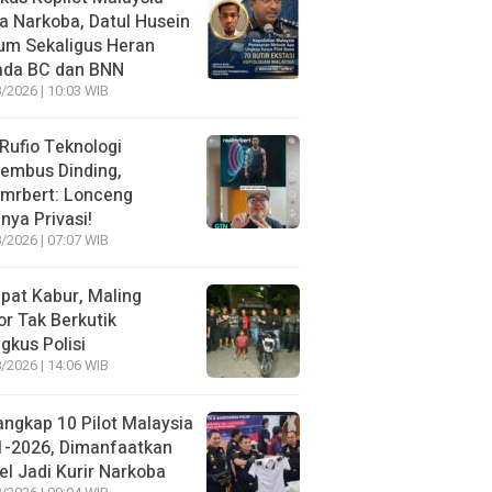
 Narkoba, Datul Husein
um Sekaligus Heran
ada BC dan BNN
/2026 | 10:03 WIB
 Rufio Teknologi
embus Dinding,
lmrbert: Lonceng
nya Privasi!
/2026 | 07:07 WIB
pat Kabur, Maling
r Tak Berkutik
ngkus Polisi
/2026 | 14:06 WIB
angkap 10 Pilot Malaysia
1-2026, Dimanfaatkan
el Jadi Kurir Narkoba