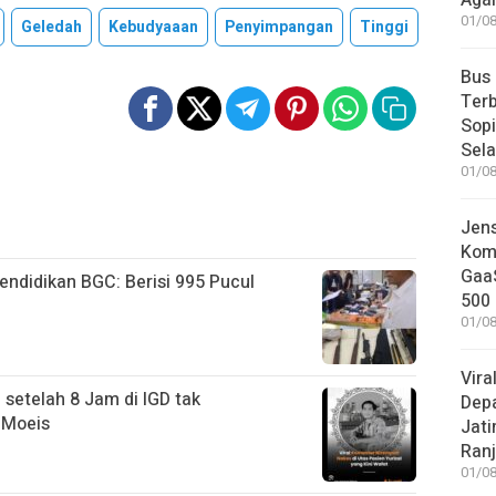
Aga
01/08
Geledah
Kebudyaaan
Penyimpangan
Tinggi
Bus
Terb
Sop
Sel
01/08
Jen
Komp
GaaS
ndidikan BGC: Berisi 995 Pucul
500 
01/08
Vira
 setelah 8 Jam di IGD tak
Dep
 Moeis
Jati
Ranj
01/08