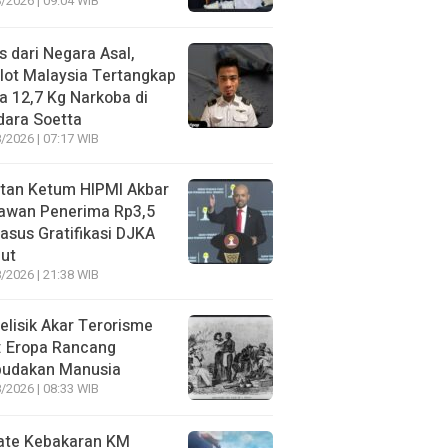
/2026 | 09:04 WIB
s dari Negara Asal,
lot Malaysia Tertangkap
 12,7 Kg Narkoba di
dara Soetta
/2026 | 07:17 WIB
tan Ketum HIPMI Akbar
awan Penerima Rp3,5
asus Gratifikasi DJKA
ut
/2026 | 21:38 WIB
lisik Akar Terorisme
: Eropa Rancang
budakan Manusia
/2026 | 08:33 WIB
ate Kebakaran KM