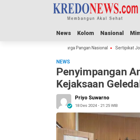
News
News
Kolom
Kolom
Nasional
Nasional
Mim
Mim
ul Adha Dorong Lonjakan Harga Pangan Nasional
Sertipikat Jombang M
NEWS
Penyimpangan Ang
Kejaksaan Geleda
Priyo Suwarno
18 Des 2024 - 21:25 WIB