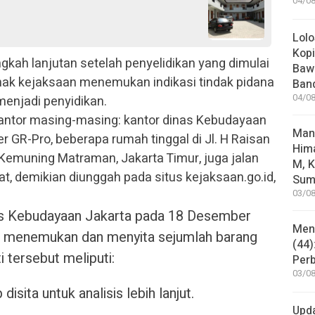
04/08
Lolo
Kopi
kah lanjutan setelah penyelidikan yang dimulai
Bawa
hak kejaksaan menemukan indikasi tindak pidana
Ban
04/08
enjadi penyidikan.
kantor masing-masing: kantor dinas Kebudayaan
Man
er GR-Pro, beberapa rumah tinggal di Jl. H Raisan
Him
n Kemuning Matraman, Jakarta Timur, juga jalan
M, K
at, demikian diunggah pada situs kejaksaan.go.id,
Sum
03/08
as Kebudayaan Jakarta pada 18 Desember
Mene
ta menemukan dan menyita sejumlah barang
(44)
ti tersebut meliputi:
Per
03/08
isita untuk analisis lebih lanjut.
Upd