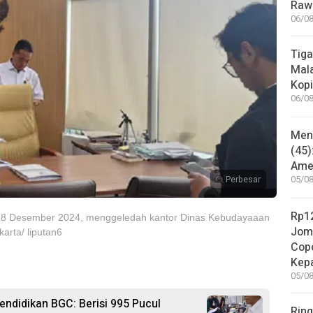
Rawa
06/08
Tiga
Mala
Kopi
06/08
Mene
(45)
Amer
Perbesar
05/08
Rp12
bu 18 Desember 2024, menggeledah kantor Dinas Kebudayaaan
Jom
karta/ liputan6
Copo
Kep
05/08
ndidikan BGC: Berisi 995 Pucul
Ring