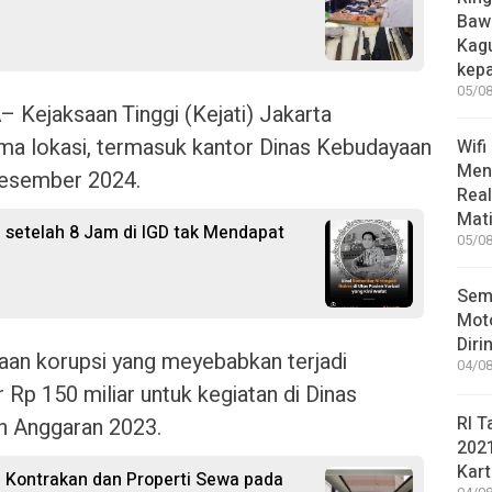
Bawa
Kag
kep
05/08
A
– Kejaksaan Tinggi (Kejati) Jakarta
ma lokasi, termasuk kantor Dinas Kebudayaan
Wifi
Men
Desember 2024.
Rea
Mati
l setelah 8 Jam di IGD tak Mendapat
05/08
Sem
Moto
Diri
gaan korupsi yang meyebabkan terjadi
04/08
Rp 150 miliar untuk kegiatan di Dinas
RI T
n Anggaran 2023.
202
Kart
 Kontrakan dan Properti Sewa pada