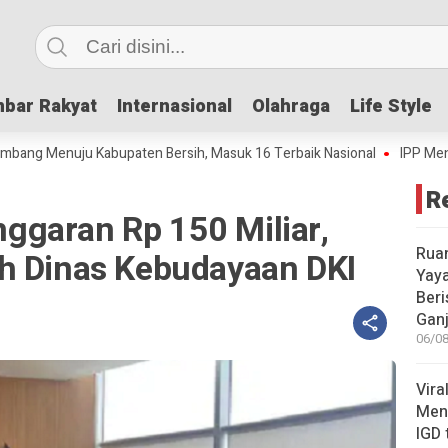
bar Rakyat
bar Rakyat
Internasional
Internasional
Olahraga
Olahraga
Life Style
Life Style
enuju Kabupaten Bersih, Masuk 16 Terbaik Nasional
IPP Mencapai 4,6
R
garan Rp 150 Miliar,
Rua
h Dinas Kebudayaan DKI
Yay
Beri
Gan
06/08
Vira
Meni
IGD