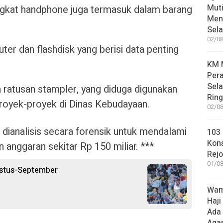
Muti
gkat handphone juga termasuk dalam barang
Meni
Sel
02/08
ter dan flashdisk yang berisi data penting
KM M
Pera
Sel
ratusan stampler, yang diduga digunakan
Rin
t proyek-proyek di Dinas Kebudayaan.
02/08
 dianalisis secara forensik untuk mendalami
103 
Kon
 anggaran sekitar Rp 150 miliar. ***
Rej
01/08
ustus-September
Wame
Haji
Ada