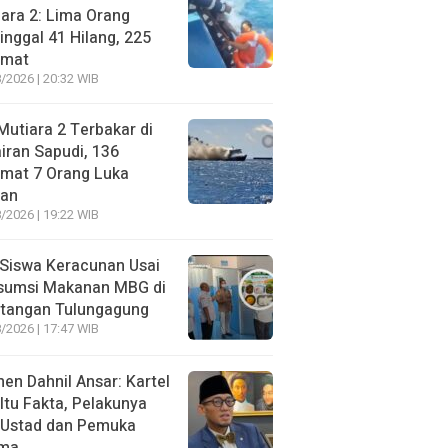
ara 2: Lima Orang
nggal 41 Hilang, 225
amat
/2026 | 20:32 WIB
utiara 2 Terbakar di
iran Sapudi, 136
amat 7 Orang Luka
gan
/2026 | 19:22 WIB
Siswa Keracunan Usai
sumsi Makanan MBG di
otangan Tulungagung
/2026 | 17:47 WIB
n Dahnil Ansar: Kartel
 Itu Fakta, Pelakunya
 Ustad dan Pemuka