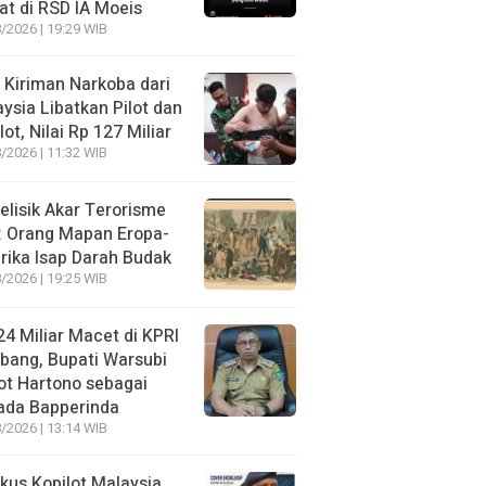
t di RSD IA Moeis
/2026 | 19:29 WIB
 Kiriman Narkoba dari
ysia Libatkan Pilot dan
lot, Nilai Rp 127 Miliar
/2026 | 11:32 WIB
lisik Akar Terorisme
: Orang Mapan Eropa-
ika Isap Darah Budak
/2026 | 19:25 WIB
4 Miliar Macet di KPRI
bang, Bupati Warsubi
t Hartono sebagai
ada Bapperinda
/2026 | 13:14 WIB
kus Kopilot Malaysia