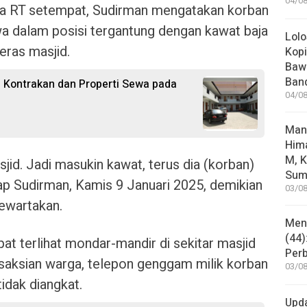
04/08
etua RT setempat, Sudirman mengatakan korban
a dalam posisi tergantung dengan kawat baja
Lolo
eras masjid.
Kopi
Bawa
Ban
 Kontrakan dan Properti Sewa pada
04/08
Man
Him
M, K
sjid. Jadi masukin kawat, terus dia (korban)
Sum
ap Sudirman, Kamis 9 Januari 2025, demikian
03/08
ewartakan.
Mene
(44)
t terlihat mondar-mandir di sekitar masjid
Per
esaksian warga, telepon genggam milik korban
03/08
tidak diangkat.
Upd