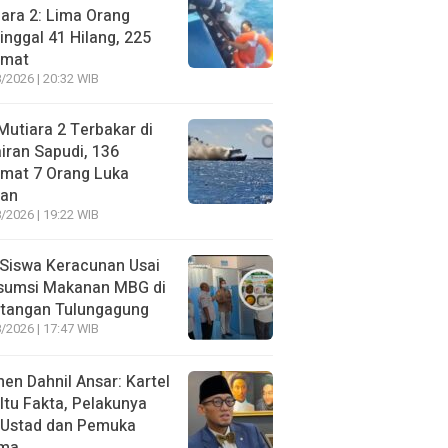
ara 2: Lima Orang
nggal 41 Hilang, 225
amat
/2026 | 20:32 WIB
utiara 2 Terbakar di
iran Sapudi, 136
amat 7 Orang Luka
gan
/2026 | 19:22 WIB
Siswa Keracunan Usai
sumsi Makanan MBG di
otangan Tulungagung
/2026 | 17:47 WIB
n Dahnil Ansar: Kartel
 Itu Fakta, Pelakunya
 Ustad dan Pemuka