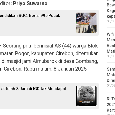
ditor
: Priyo Suwarno
Bawa
Kag
ndidikan BGC: Berisi 995 Pucuk
kep
05/08
Wifi
Men
– Seorang pria berinisial AS (44) warga Blok
Rea
Mati
matan Pogor, kabupaten Cirebon, ditemukan
05/08
i di masjid jami Almubarok di desa Gombang,
 Cirebon, Rabu malam, 8 Januari 2025,
Sem
Moto
Diri
04/08
l setelah 8 Jam di IGD tak Mendapat
RI T
202
Kart