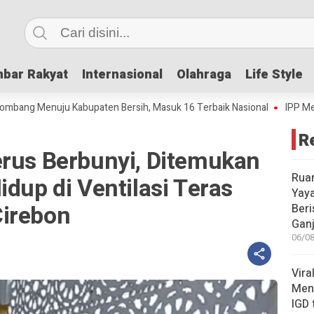
bar Rakyat
bar Rakyat
Internasional
Internasional
Olahraga
Olahraga
Life Style
Life Style
 Menuju Kabupaten Bersih, Masuk 16 Terbaik Nasional
IPP Mencapai 4
R
erus Berbunyi, Ditemukan
Rua
idup di Ventilasi Teras
Yay
irebon
Beri
Gan
06/08
Vira
Meni
IGD