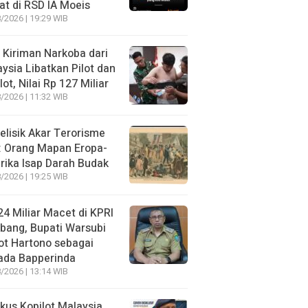
t di RSD IA Moeis
/2026 | 19:29 WIB
 Kiriman Narkoba dari
ysia Libatkan Pilot dan
lot, Nilai Rp 127 Miliar
/2026 | 11:32 WIB
lisik Akar Terorisme
: Orang Mapan Eropa-
ika Isap Darah Budak
/2026 | 19:25 WIB
4 Miliar Macet di KPRI
bang, Bupati Warsubi
t Hartono sebagai
ada Bapperinda
/2026 | 13:14 WIB
kus Kopilot Malaysia