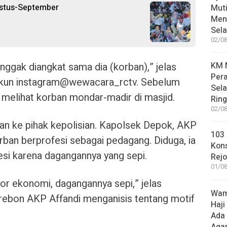
ustus-September
Muti
Meni
Sel
02/08
enggak diangkat sama dia (korban),” jelas
KM M
Pera
 akun instagram@wewacara_rctv. Sebelum
Sel
melihat korban mondar-madir di masjid.
Rin
02/08
kan ke pihak kepolisian. Kapolsek Depok, AKP
103 
rban berprofesi sebagai pedagang. Diduga, ia
Kon
esi karena dagangannya yang sepi.
Rej
01/08
or ekonomi, dagangannya sepi,” jelas
Wame
rebon AKP Affandi menganisis tentang motif
Haji
Ada