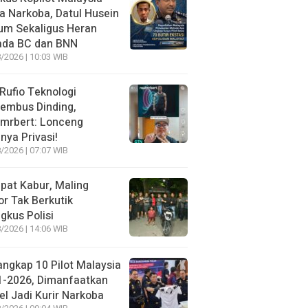
 Narkoba, Datul Husein
um Sekaligus Heran
ada BC dan BNN
/2026 | 10:03 WIB
 Rufio Teknologi
embus Dinding,
lmrbert: Lonceng
nya Privasi!
/2026 | 07:07 WIB
pat Kabur, Maling
r Tak Berkutik
ngkus Polisi
/2026 | 14:06 WIB
angkap 10 Pilot Malaysia
1-2026, Dimanfaatkan
el Jadi Kurir Narkoba