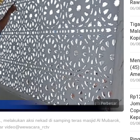
Rawa
06/08
Tiga
Mala
Kopi
06/08
Mene
(45)
Amer
05/08
Rp12
Jom
Perbesar
Copo
Kep
 melakukan aksi nekad di samping teras masjid Al Mubarok,
05/08
yar video@wewacara_rctv
Ring