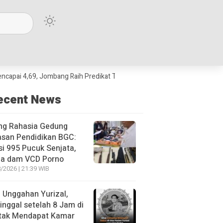
,69, Jombang Raih Predikat Terbaik Jawa Timur dan Peringkat III Nasiona
ecent News
ng Rahasia Gedung
asan Pendidikan BGC:
si 995 Pucuk Senjata,
ja dam VCD Porno
/2026 | 21:39 WIB
l Unggahan Yurizal,
nggal setelah 8 Jam di
 tak Mendapat Kamar