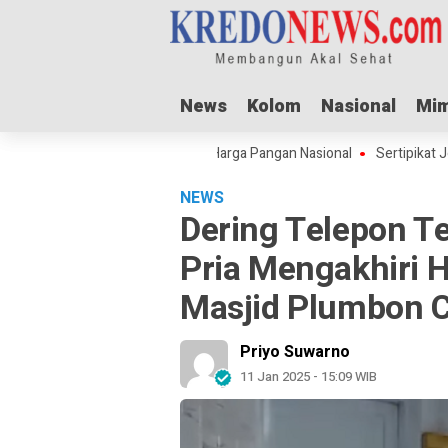
News
News
Kolom
Kolom
Nasional
Nasional
Mim
Mim
dul Adha Dorong Lonjakan Harga Pangan Nasional
Sertipikat Jombang
NEWS
Dering Telepon T
Pria Mengakhiri H
Masjid Plumbon C
Priyo Suwarno
11 Jan 2025 - 15:09 WIB