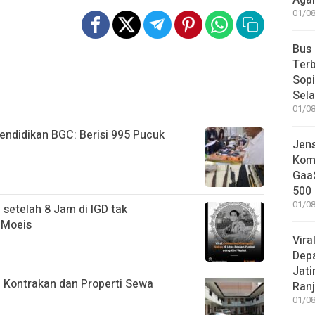
Aga
01/08
Bus
Terb
Sop
Sel
01/08
ndidikan BGC: Berisi 995 Pucuk
Jen
Komp
GaaS
500 
01/08
 setelah 8 Jam di IGD tak
 Moeis
Vira
Dep
Jati
 Kontrakan dan Properti Sewa
Ranj
01/08