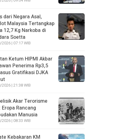
/2026 | 09:04 WIB
s dari Negara Asal,
lot Malaysia Tertangkap
 12,7 Kg Narkoba di
dara Soetta
/2026 | 07:17 WIB
tan Ketum HIPMI Akbar
awan Penerima Rp3,5
asus Gratifikasi DJKA
ut
/2026 | 21:38 WIB
lisik Akar Terorisme
: Eropa Rancang
budakan Manusia
/2026 | 08:33 WIB
ate Kebakaran KM