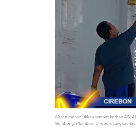
Warga menunjukkan tempat korban AS, 41,
Gombong, Plumbon, Cirebon. tangkap la