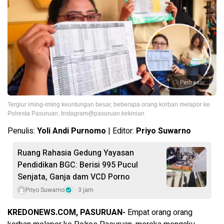
Perbesar
Tergiur iming-iming keuntungan besar, beberapa orang korban melapor ke
Polresta Pasuruan.
Instagram@pasuruan.kekinian
Penulis:
Yoli Andi Purnomo
| Editor:
Priyo Suwarno
Ruang Rahasia Gedung Yayasan
Pendidikan BGC: Berisi 995 Pucul
Senjata, Ganja dam VCD Porno
Priyo Suwarno
3 jam
KREDONEWS.COM, PASURUAN-
Empat orang orang