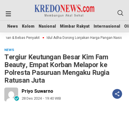
News
News
Kolom
Kolom
Nasional
Nasional
Mimbar Rakyat
Mimbar Rakyat
Internasional
Internasional
Ol
Ol
man & Bebas Penyakit
Idul Adha Dorong Lonjakan Harga Pangan Nasional
NEWS
Tergiur Keutungan Besar Kim Fam
Beauty, Empat Korban Melapor ke
Polresta Pasuruan Mengaku Rugia
Ratusan Juta
Priyo Suwarno
28 Des 2024 - 19:40 WIB