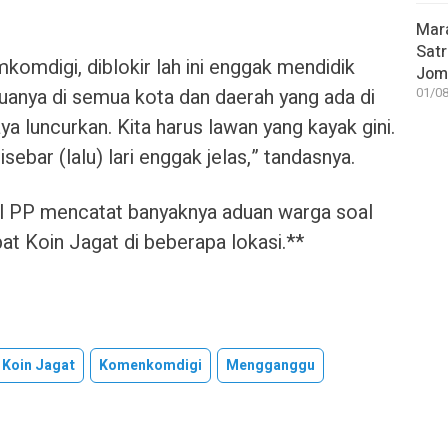
Mar
Satr
omdigi, diblokir lah ini enggak mendidik
Jom
uanya di semua kota dan daerah yang ada di
01/08
aya luncurkan. Kita harus lawan yang kayak gini.
sebar (lalu) lari enggak jelas,” tandasnya.
ol PP mencatat banyaknya aduan warga soal
 Koin Jagat di beberapa lokasi.**
Koin Jagat
Komenkomdigi
Mengganggu