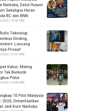
 Narkoba, Datul Husein
um Sekaligus Heran
ada BC dan BNN
/2026 | 10:03 WIB
 Rufio Teknologi
embus Dinding,
lmrbert: Lonceng
nya Privasi!
/2026 | 07:07 WIB
pat Kabur, Maling
r Tak Berkutik
ngkus Polisi
/2026 | 14:06 WIB
angkap 10 Pilot Malaysia
1-2026, Dimanfaatkan
el Jadi Kurir Narkoba