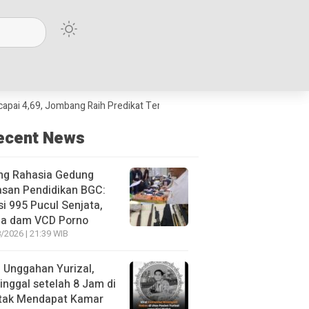
 Jombang Raih Predikat Terbaik Jawa Timur dan Peringkat III Nasional
ecent News
ng Rahasia Gedung
asan Pendidikan BGC:
si 995 Pucul Senjata,
ja dam VCD Porno
/2026 | 21:39 WIB
l Unggahan Yurizal,
nggal setelah 8 Jam di
 tak Mendapat Kamar