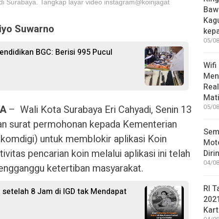
g di Surabaya. Tangkap layar video instagram@koinjagat
Bawa
Kag
iyo Suwarno
kep
05/08
ndidikan BGC: Berisi 995 Pucul
Wifi
Men
Rea
Mati
YA
– Wali Kota Surabaya Eri Cahyadi, Senin 13
05/08
kan surat permohonan kepada Kementerian
Sem
komdigi) untuk memblokir aplikasi Koin
Moto
vitas pencarian koin melalui aplikasi ini telah
Diri
04/08
engganggu ketertiban masyarakat.
RI T
l setelah 8 Jam di IGD tak Mendapat
202
Kart