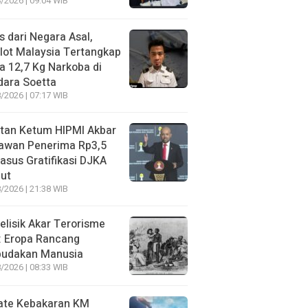
/2026 | 09:04 WIB
s dari Negara Asal,
lot Malaysia Tertangkap
 12,7 Kg Narkoba di
dara Soetta
/2026 | 07:17 WIB
tan Ketum HIPMI Akbar
awan Penerima Rp3,5
asus Gratifikasi DJKA
ut
/2026 | 21:38 WIB
lisik Akar Terorisme
: Eropa Rancang
budakan Manusia
/2026 | 08:33 WIB
ate Kebakaran KM