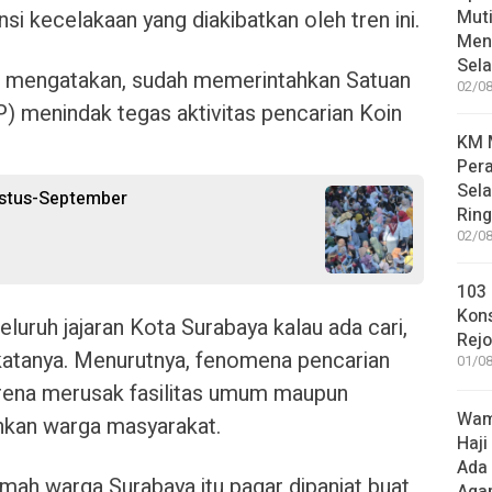
si kecelakaan yang diakibatkan oleh tren ini.
Muti
Meni
Sel
ya mengatakan, sudah memerintahkan Satuan
02/08
) menindak tegas aktivitas pencarian Koin
KM M
Pera
Sel
ustus-September
Rin
02/08
103 
Kon
luruh jajaran Kota Surabaya kalau ada cari,
Rej
 katanya. Menurutnya, fenomena pencarian
01/08
arena merusak fasilitas umum maupun
Wame
hkan warga masyarakat.
Haji
Ada
mah warga Surabaya itu pagar dipanjat buat