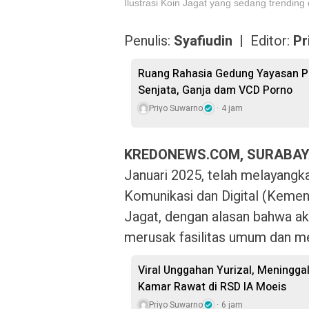
Ilustrasi Koin Jagat yang sedang trendin
Penulis:
Syafiudin |
Editor:
Pr
Ruang Rahasia Gedung Yayasan Pe
Senjata, Ganja dam VCD Porno
Priyo Suwarno
4 jam
KREDONEWS.COM, SURABA
Januari 2025, telah melayang
Komunikasi dan Digital (Kemen
Jagat, dengan alasan bahwa akti
merusak fasilitas umum dan m
Viral Unggahan Yurizal, Meningga
Kamar Rawat di RSD IA Moeis
Priyo Suwarno
6 jam