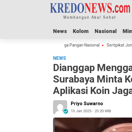
News
News
Kolom
Kolom
Nasional
Nasional
Mim
Mim
Adha Dorong Lonjakan Harga Pangan Nasional
Sertipikat Jombang Men
NEWS
Dianggap Mengga
Surabaya Minta K
Aplikasi Koin Jag
Priyo Suwarno
13 Jan 2025 - 23:20 WIB