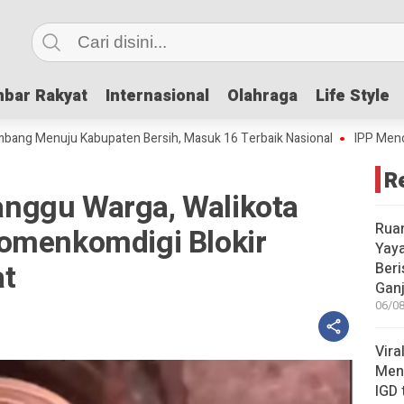
bar Rakyat
bar Rakyat
Internasional
Internasional
Olahraga
Olahraga
Life Style
Life Style
uju Kabupaten Bersih, Masuk 16 Terbaik Nasional
IPP Mencapai 4,69,
R
nggu Warga, Walikota
Rua
omenkomdigi Blokir
Yay
at
Beri
Gan
06/08
Vira
Meni
IGD