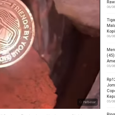
Rawa
06/08
Tiga
Mala
Kopi
06/08
Mene
(45)
Amer
05/08
Rp12
Jom
Copo
Kep
05/08
Perbesar
Ring