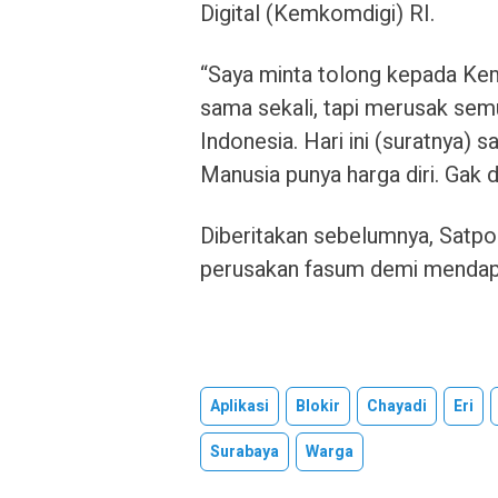
Digital (Kemkomdigi) RI.
“Saya minta tolong kepada Kemk
sama sekali, tapi merusak sem
Indonesia. Hari ini (suratnya) s
Manusia punya harga diri. Gak di
Diberitakan sebelumnya, Satp
perusakan fasum demi mendapat
Aplikasi
Blokir
Chayadi
Eri
Surabaya
Warga