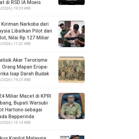
t di RSD IA Moeis
/2026 | 19:29 WIB
 Kiriman Narkoba dari
ysia Libatkan Pilot dan
lot, Nilai Rp 127 Miliar
/2026 | 11:32 WIB
lisik Akar Terorisme
: Orang Mapan Eropa-
ika Isap Darah Budak
/2026 | 19:25 WIB
4 Miliar Macet di KPRI
bang, Bupati Warsubi
t Hartono sebagai
ada Bapperinda
/2026 | 13:14 WIB
kus Kopilot Malaysia