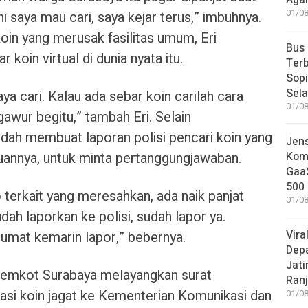
Aga
01/08
ni saya mau cari, saya kejar terus,” imbuhnya.
oin yang merusak fasilitas umum, Eri
Bus
oin virtual di dunia nyata itu.
Terb
Sop
Sel
ya cari. Kalau ada sebar koin carilah cara
01/08
gawur begitu,” tambah Eri. Selain
dah membuat laporan polisi pencari koin yang
Jen
juannya, untuk minta pertanggungjawaban.
Komp
GaaS
500 
terkait yang meresahkan, ada naik panjat
01/08
ah laporkan ke polisi, sudah lapor ya.
Vira
 Jumat kemarin lapor,” bebernya.
Dep
Jati
ni Pemkot Surabaya melayangkan surat
Ranj
si koin jagat ke Kementerian Komunikasi dan
01/08