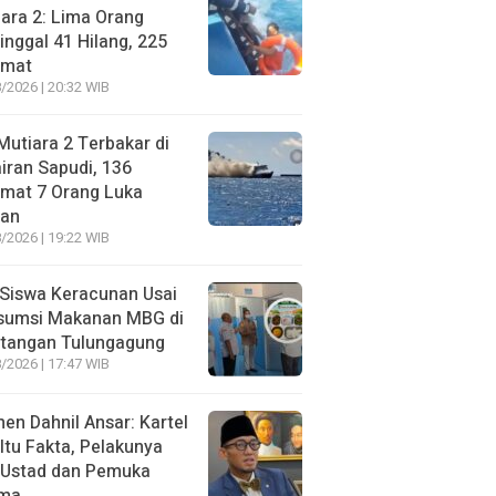
ara 2: Lima Orang
nggal 41 Hilang, 225
amat
/2026 | 20:32 WIB
utiara 2 Terbakar di
iran Sapudi, 136
amat 7 Orang Luka
gan
/2026 | 19:22 WIB
Siswa Keracunan Usai
sumsi Makanan MBG di
otangan Tulungagung
/2026 | 17:47 WIB
n Dahnil Ansar: Kartel
 Itu Fakta, Pelakunya
 Ustad dan Pemuka