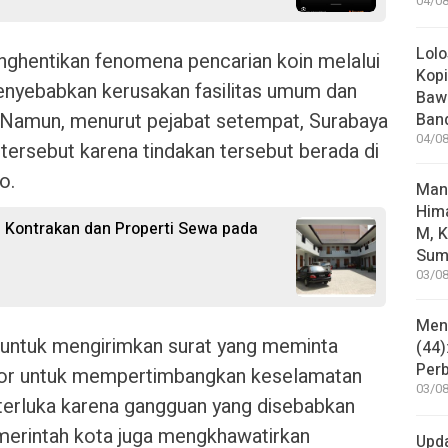
04/08
Lolo
enghentikan fenomena pencarian koin melalui
Kopi
menyebabkan kerusakan fasilitas umum dan
Bawa
 Namun, menurut pejabat setempat, Surabaya
Ban
04/08
 tersebut karena tindakan tersebut berada di
o.
Man
Him
 Kontrakan dan Properti Sewa pada
M, K
Sum
03/08
Mene
 untuk mengirimkan surat yang meminta
(44)
Per
tor untuk mempertimbangkan keselamatan
03/08
erluka karena gangguan yang disebabkan
emerintah kota juga mengkhawatirkan
Upd