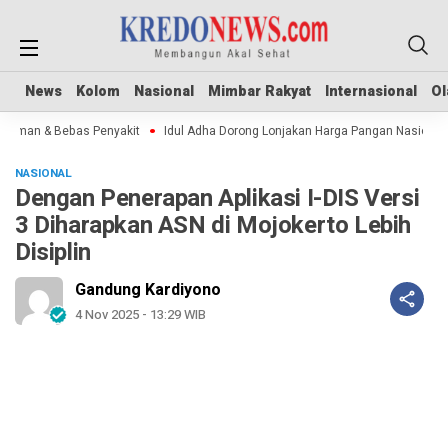
News
News
Kolom
Kolom
Nasional
Nasional
Mimbar Rakyat
Mimbar Rakyat
Internasional
Internasional
Ol
Ol
Aman & Bebas Penyakit
Idul Adha Dorong Lonjakan Harga Pangan Nasional
NASIONAL
Dengan Penerapan Aplikasi I-DIS Versi
3 Diharapkan ASN di Mojokerto Lebih
Disiplin
Gandung Kardiyono
4 Nov 2025 - 13:29 WIB