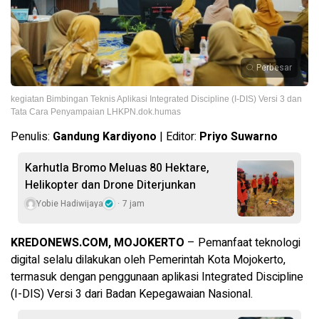
Perbesar
kegiatan Bimbingan Teknis Aplikasi Integrated Discipline (I-DIS) Versi 3 dan
Tata Cara Penyampaian LHKPN.dok.humas
Penulis:
Gandung Kardiyono
| Editor:
Priyo Suwarno
Karhutla Bromo Meluas 80 Hektare,
Helikopter dan Drone Diterjunkan
Yobie Hadiwijaya
7 jam
KREDONEWS.COM, MOJOKERTO
– Pemanfaat teknologi
digital selalu dilakukan oleh Pemerintah Kota Mojokerto,
termasuk dengan penggunaan aplikasi Integrated Discipline
(I-DIS) Versi 3 dari Badan Kepegawaian Nasional.