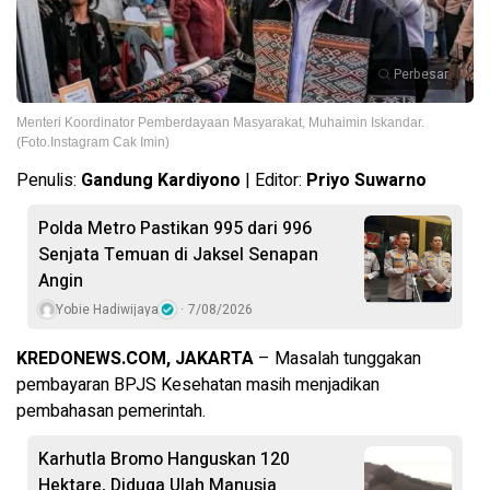
Perbesar
Menteri Koordinator Pemberdayaan Masyarakat, Muhaimin Iskandar.
(Foto.Instagram Cak Imin)
Penulis:
Gandung Kardiyono
| Editor:
Priyo Suwarno
Polda Metro Pastikan 995 dari 996
Senjata Temuan di Jaksel Senapan
Angin
Yobie Hadiwijaya
7/08/2026
KREDONEWS.COM, JAKARTA
– Masalah tunggakan
pembayaran BPJS Kesehatan masih menjadikan
pembahasan pemerintah.
Karhutla Bromo Hanguskan 120
Hektare, Diduga Ulah Manusia