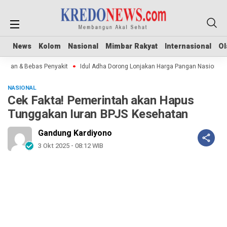
News
News
Kolom
Kolom
Nasional
Nasional
Mimbar Rakyat
Mimbar Rakyat
Internasional
Internasional
Ol
Ol
man & Bebas Penyakit
Idul Adha Dorong Lonjakan Harga Pangan Nasional
NASIONAL
Cek Fakta! Pemerintah akan Hapus
Tunggakan Iuran BPJS Kesehatan
Gandung Kardiyono
3 Okt 2025 - 08:12 WIB