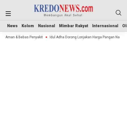
News
News
Kolom
Kolom
Nasional
Nasional
Mimbar Rakyat
Mimbar Rakyat
Internasional
Internasional
Ol
Ol
ok Aman & Bebas Penyakit
Idul Adha Dorong Lonjakan Harga Pangan Nasional