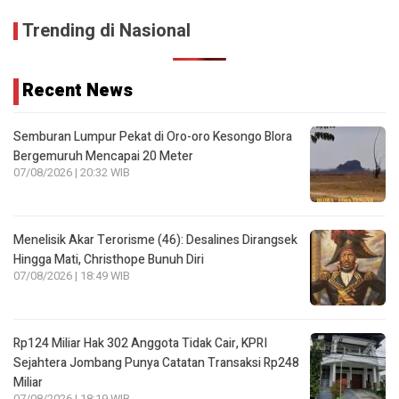
Trending di Nasional
Recent News
Semburan Lumpur Pekat di Oro-oro Kesongo Blora
Bergemuruh Mencapai 20 Meter
07/08/2026 | 20:32 WIB
Menelisik Akar Terorisme (46): Desalines Dirangsek
Hingga Mati, Christhope Bunuh Diri
07/08/2026 | 18:49 WIB
Rp124 Miliar Hak 302 Anggota Tidak Cair, KPRI
Sejahtera Jombang Punya Catatan Transaksi Rp248
Miliar