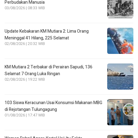
Perbudakan Manusia
03/08/2026 | 08:33 WIB
Update Kebakaran KM Mutiara 2: Lima Orang
Meninggal 41 Hilang, 225 Selamat
02/08/2026 | 20:32 WIB
KM Mutiara 2 Terbakar di Perairan Sapudi, 136
Selamat 7 Orang Luka Ringan
02/08/2026 | 19:22 WIB
103 Siswa Keracunan Usai Konsumsi Makanan MBG
di Rejotangan Tulungagung
01/08/2026 | 17:47 WIB