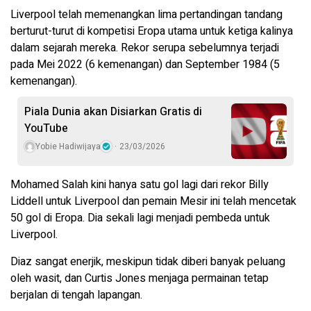
Liverpool telah memenangkan lima pertandingan tandang
berturut-turut di kompetisi Eropa utama untuk ketiga kalinya
dalam sejarah mereka. Rekor serupa sebelumnya terjadi
pada Mei 2022 (6 kemenangan) dan September 1984 (5
kemenangan).
Piala Dunia akan Disiarkan Gratis di
YouTube
Yobie Hadiwijaya
23/03/2026
Mohamed Salah kini hanya satu gol lagi dari rekor Billy
Liddell untuk Liverpool dan pemain Mesir ini telah mencetak
50 gol di Eropa. Dia sekali lagi menjadi pembeda untuk
Liverpool.
Diaz sangat enerjik, meskipun tidak diberi banyak peluang
oleh wasit, dan Curtis Jones menjaga permainan tetap
berjalan di tengah lapangan.