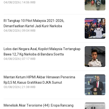
04/08/2026 | 14:06 WIB
RI Tangkap 10 Pilot Malaysia 2021-2026,
Dimanfaatkan Kartel Jadi Kurir Narkoba
04/08/2026 | 09:04 WIB
Lolos dari Negara Asal, Kopilot Malaysia Tertangkap
Bawa 12,7 Kg Narkoba di Bandara Soetta
04/08/2026 | 07:17 WIB
Mantan Ketum HIPMI Akbar Himawan Penerima
Rp3,5 M, Kasus Gratifikasi DJKA Sumut
03/08/2026 | 21:38 WIB
Menelisik Akar Terorisme (44): Eropa Rancang