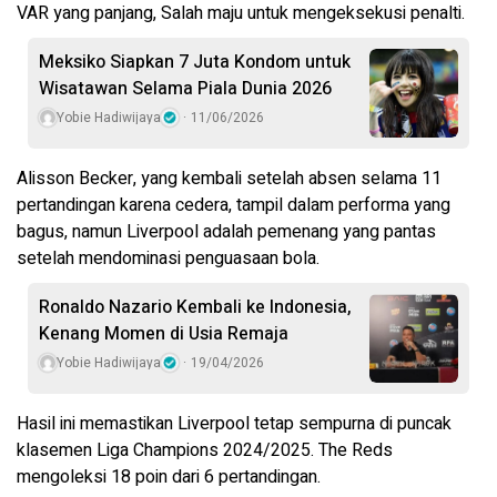
VAR yang panjang, Salah maju untuk mengeksekusi penalti.
Meksiko Siapkan 7 Juta Kondom untuk
Wisatawan Selama Piala Dunia 2026
Yobie Hadiwijaya
11/06/2026
Alisson Becker, yang kembali setelah absen selama 11
pertandingan karena cedera, tampil dalam performa yang
bagus, namun Liverpool adalah pemenang yang pantas
setelah mendominasi penguasaan bola.
Ronaldo Nazario Kembali ke Indonesia,
Kenang Momen di Usia Remaja
Yobie Hadiwijaya
19/04/2026
Hasil ini memastikan Liverpool tetap sempurna di puncak
klasemen Liga Champions 2024/2025. The Reds
mengoleksi 18 poin dari 6 pertandingan.