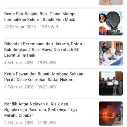
Death Star Senjata Baru China: Mampu
Lumpuhkan Seluruh Satelit Elon Musk
22 Februari 2026 - 13:56 WIB
Dikendali Perempuan dari Jakarta, Polda
Bali Ringkus 2 Kurir Bawa Narkoba 6 KG
Lewat Gilimanuk
8 Februari 2026 - 19:21 WIB
Ketua Dewan dan Bupati Jombang Sahkan
Perda Desa/Kelurahan Sadar Hukum
6 Februari 2026 - 09:23 WIB
Konflik Antar Nelayan di Kisik dan
Ngeplakrejo Pasuruan, Sedikitnya Tiga
Perahu Dibakar
4 Februari 2026 - 21:38 WIB