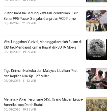
07/08/2026 | 18:19 WIB
Ruang Rahasia Gedung Yayasan Pendidikan BGC:
Berisi 995 Pucuk Senjata, Ganja dan VCD Porno
06/08/2026 | 21:39 WIB
Viral Unggahan Yurizal, Meninggal setelah 8 Jam di
IGD tak Mendapat Kamar Rawat di RSD IA Moeis
06/08/2026 | 19:29 WIB
Tiga Kiriman Narkoba dari Malaysia Libatkan Pilot
dan Kopilot, Nilai Rp 127 Miliar
06/08/2026 | 11:32 WIB
Menelisik Akar Terorisme (45): Orang Mapan Eropa-
Amerika Isap Darah Budak
05/08/2026 | 19:25 WIB