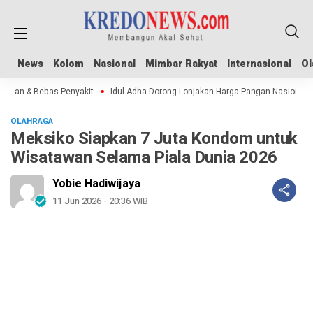
News
News
Kolom
Kolom
Nasional
Nasional
Mimbar Rakyat
Mimbar Rakyat
Internasional
Internasional
Ol
Ol
an & Bebas Penyakit
Idul Adha Dorong Lonjakan Harga Pangan Nasional
OLAHRAGA
Meksiko Siapkan 7 Juta Kondom untuk
Wisatawan Selama Piala Dunia 2026
Yobie Hadiwijaya
11 Jun 2026 - 20:36 WIB