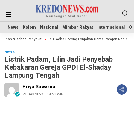
News
News
Kolom
Kolom
Nasional
Nasional
Mimbar Rakyat
Mimbar Rakyat
Internasional
Internasional
Ol
Ol
Aman & Bebas Penyakit
Idul Adha Dorong Lonjakan Harga Pangan Nasional
NEWS
Listrik Padam, Lilin Jadi Penyebab
Kebakaran Gereja GPDI El-Shaday
Lampung Tengah
Priyo Suwarno
21 Des 2024 - 14:51 WIB