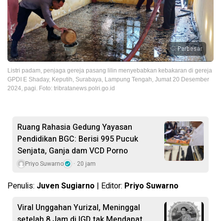
Perbesar
Listri padam, penjaga gereja pasang lilin menyebabkan kebakaran di gereja
GPDI E Shaday, Keputih, Surabaya, Lampung Tengah, Jumat 20 Desember
2024, pagi. Foto: tribratanews.polri.go.id
Ruang Rahasia Gedung Yayasan
Pendidikan BGC: Berisi 995 Pucuk
Senjata, Ganja dam VCD Porno
Priyo Suwarno
20 jam
Penulis:
Juven Sugiarno
| Editor:
Priyo Suwarno
Viral Unggahan Yurizal, Meninggal
setelah 8 Jam di IGD tak Mendapat