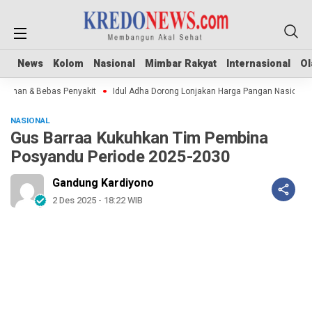
News
News
Kolom
Kolom
Nasional
Nasional
Mimbar Rakyat
Mimbar Rakyat
Internasional
Internasional
Ol
Ol
man & Bebas Penyakit
Idul Adha Dorong Lonjakan Harga Pangan Nasional
NASIONAL
Gus Barraa Kukuhkan Tim Pembina
Posyandu Periode 2025-2030
Gandung Kardiyono
2 Des 2025 - 18:22 WIB