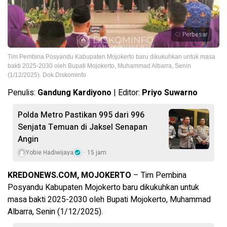
Perbesar
Tim Pembina Posyandu Kabupaten Mojokerto baru dikukuhkan untuk masa
bakti 2025-2030 oleh Bupati Mojokerto, Muhammad Albarra, Senin
(1/12/2025). Dok.Diskominfo
Penulis:
Gandung Kardiyono
| Editor:
Priyo Suwarno
Polda Metro Pastikan 995 dari 996
Senjata Temuan di Jaksel Senapan
Angin
Yobie Hadiwijaya
15 jam
KREDONEWS.COM, MOJOKERTO
– Tim Pembina
Posyandu Kabupaten Mojokerto baru dikukuhkan untuk
masa bakti 2025-2030 oleh Bupati Mojokerto, Muhammad
Albarra, Senin (1/12/2025).