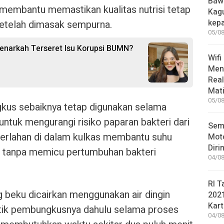
Bawa
membantu memastikan kualitas nutrisi tetap
Kag
kep
setelah dimasak sempurna.
05/08
Benarkah Terseret Isu Korupsi BUMN?
Wifi
Men
Rea
Mati
05/08
kus sebaiknya tetap digunakan selama
ntuk mengurangi risiko paparan bakteri dari
Sem
perlahan di dalam kulkas membantu suhu
Moto
Diri
l tanpa memicu pertumbuhan bakteri
04/08
RI T
ng beku dicairkan menggunakan air dingin
202
Kart
tik pembungkusnya dahulu selama proses
04/08