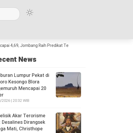
9, Jombang Raih Predikat Terbaik Jawa Timur dan Peringkat III Nasional
ecent News
buran Lumpur Pekat di
oro Kesongo Blora
gemuruh Mencapai 20
er
/2026 | 20:32 WIB
lisik Akar Terorisme
: Desalines Dirangsek
ga Mati, Christhope