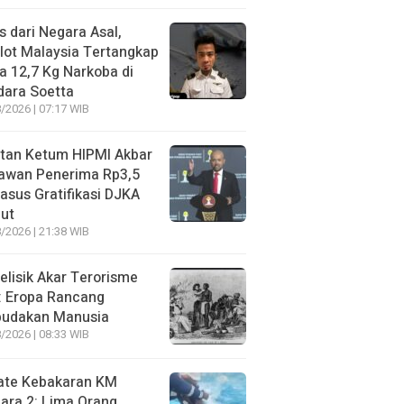
s dari Negara Asal,
lot Malaysia Tertangkap
 12,7 Kg Narkoba di
dara Soetta
/2026 | 07:17 WIB
tan Ketum HIPMI Akbar
awan Penerima Rp3,5
asus Gratifikasi DJKA
ut
/2026 | 21:38 WIB
lisik Akar Terorisme
: Eropa Rancang
budakan Manusia
/2026 | 08:33 WIB
ate Kebakaran KM
ara 2: Lima Orang