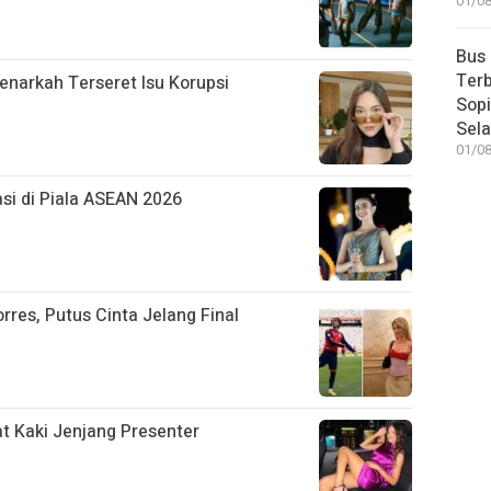
01/08
Bus
Terb
enarkah Terseret Isu Korupsi
Sop
Sel
01/08
si di Piala ASEAN 2026
rres, Putus Cinta Jelang Final
t Kaki Jenjang Presenter