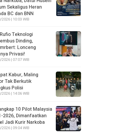
 Narkoba, Datul Husein
um Sekaligus Heran
ada BC dan BNN
/2026 | 10:03 WIB
 Rufio Teknologi
embus Dinding,
lmrbert: Lonceng
nya Privasi!
/2026 | 07:07 WIB
pat Kabur, Maling
r Tak Berkutik
ngkus Polisi
/2026 | 14:06 WIB
angkap 10 Pilot Malaysia
1-2026, Dimanfaatkan
el Jadi Kurir Narkoba
/2026 | 09:04 WIB