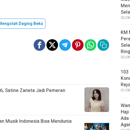
Meni
Sel
02/08
Mengolah Daging Beku
KM M
Pera
Sel
Rin
02/08
103 
Kon
Rej
26, Satine Zaneta Jadi Pemeran
01/08
Wame
Haji
Ada
kan Musik Indonesia Bisa Mendunia
Aga