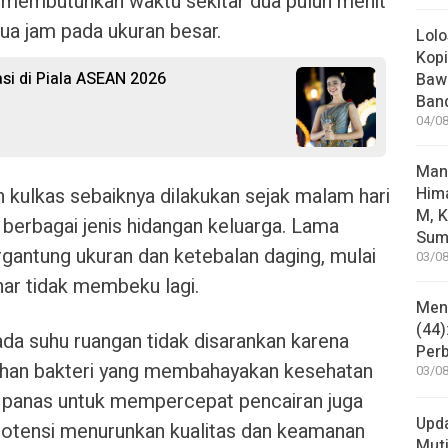
 membutuhkan waktu sekitar dua puluh menit
dua jam pada ukuran besar.
Lolo
Kopi
si di Piala ASEAN 2026
Bawa
Ban
04/08
Man
kulkas sebaiknya dilakukan sejak malam hari
Him
M, K
berbagai jenis hidangan keluarga. Lama
Sum
rgantung ukuran dan ketebalan daging, mulai
03/08
ar tidak membeku lagi.
Mene
(44)
da suhu ruangan tidak disarankan karena
Per
an bakteri yang membahayakan kesehatan
03/08
r panas untuk mempercepat pencairan juga
Upd
rpotensi menurunkan kualitas dan keamanan
Muti