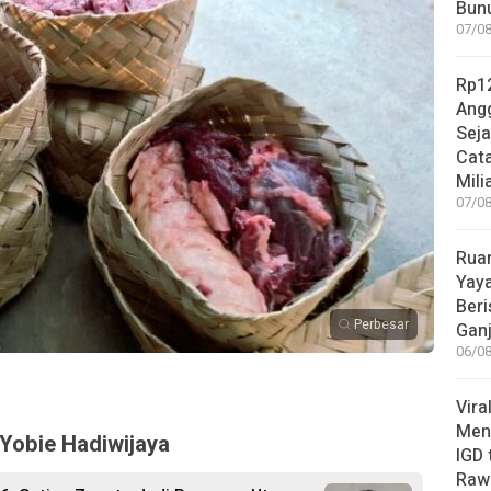
Bunu
07/08
Rp12
Angg
Sej
Cata
Mili
07/08
Rua
Yay
Beri
Perbesar
Gan
06/08
Vira
Meni
Yobie Hadiwijaya
IGD
Rawa