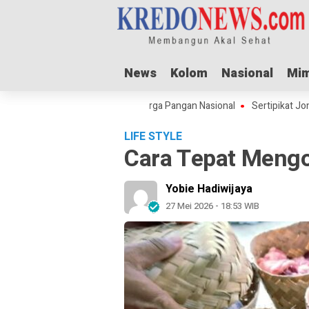
News
News
Kolom
Kolom
Nasional
Nasional
Mim
Mim
l Adha Dorong Lonjakan Harga Pangan Nasional
Sertipikat Jombang M
LIFE STYLE
Cara Tepat Mengo
Yobie Hadiwijaya
27 Mei 2026 - 18:53 WIB