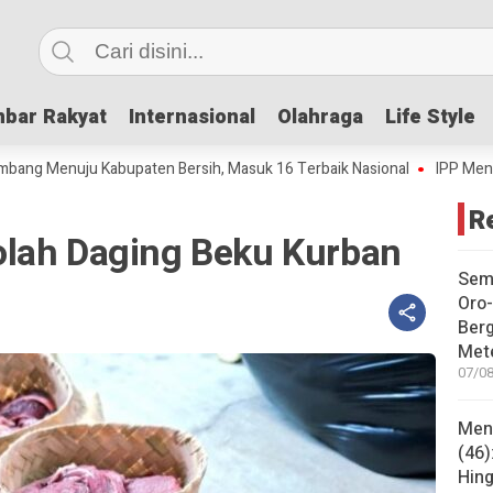
bar Rakyat
bar Rakyat
Internasional
Internasional
Olahraga
Olahraga
Life Style
Life Style
enuju Kabupaten Bersih, Masuk 16 Terbaik Nasional
IPP Mencapai 4,6
R
lah Daging Beku Kurban
Sem
Oro-
Ber
Met
07/08
Mene
(46)
Hing