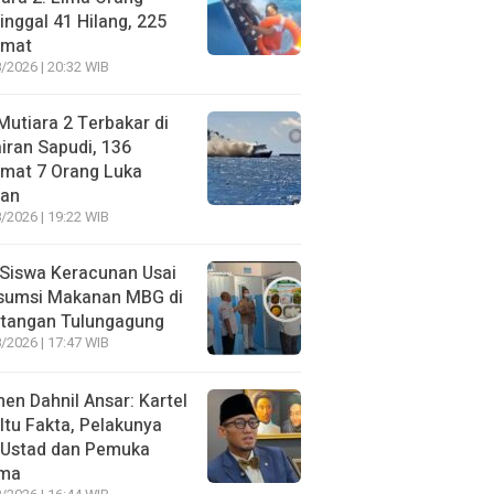
nggal 41 Hilang, 225
amat
/2026 | 20:32 WIB
utiara 2 Terbakar di
iran Sapudi, 136
amat 7 Orang Luka
gan
/2026 | 19:22 WIB
Siswa Keracunan Usai
sumsi Makanan MBG di
otangan Tulungagung
/2026 | 17:47 WIB
n Dahnil Ansar: Kartel
 Itu Fakta, Pelakunya
 Ustad dan Pemuka
ma