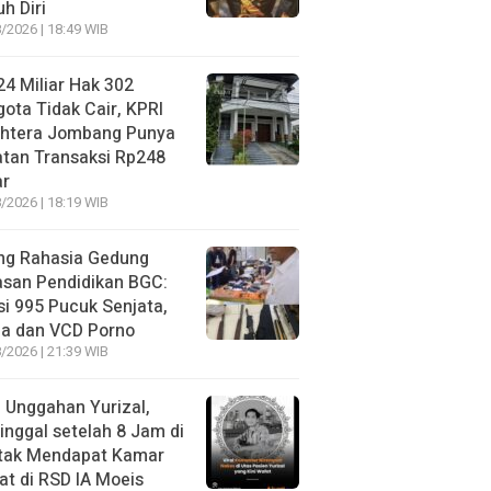
h Diri
/2026 | 18:49 WIB
4 Miliar Hak 302
ota Tidak Cair, KPRI
ahtera Jombang Punya
tan Transaksi Rp248
ar
/2026 | 18:19 WIB
ng Rahasia Gedung
asan Pendidikan BGC:
si 995 Pucuk Senjata,
ja dan VCD Porno
/2026 | 21:39 WIB
l Unggahan Yurizal,
nggal setelah 8 Jam di
 tak Mendapat Kamar
t di RSD IA Moeis