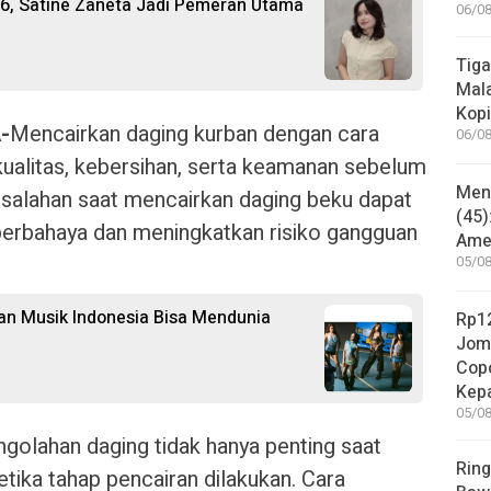
26, Satine Zaneta Jadi Pemeran Utama
06/08
Tiga
Mala
Kopi
-
Mencairkan daging kurban dengan cara
06/08
kualitas, kebersihan, serta keamanan sebelum
Mene
salahan saat mencairkan daging beku dapat
(45)
erbahaya dan meningkatkan risiko gangguan
Amer
05/08
kan Musik Indonesia Bisa Mendunia
Rp12
Jom
Copo
Kep
05/08
engolahan daging tidak hanya penting saat
Ring
tika tahap pencairan dilakukan. Cara