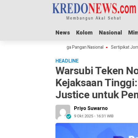
News
News
Kolom
Kolom
Nasional
Nasional
Mim
Mim
dha Dorong Lonjakan Harga Pangan Nasional
Sertipikat Jombang Menu
HEADLINE
Warsubi Teken N
Kejaksaan Tinggi:
Justice untuk P
Priyo Suwarno
9 Okt 2025 - 16:31 WIB