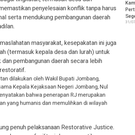
Kam
 memastikan penyelesaian konflik tanpa harus
Pert
Sege
rmal serta mendukung pembangunan daerah
31/07
dilan.
emaslahatan masyarakat, kesepakatan ini juga
h (termasuk kepala desa dan lurah) untuk
k dan pembangunan daerah secara lebih
restoratif.
an dilakukan oleh Wakil Bupati Jombang,
rsama Kepala Kejaksaan Negeri Jombang, Nul
i menyatakan bahwa penerapan RJ merupakan
an yang humanis dan memulihkan di wilayah
g penuh pelaksanaan Restorative Justice.