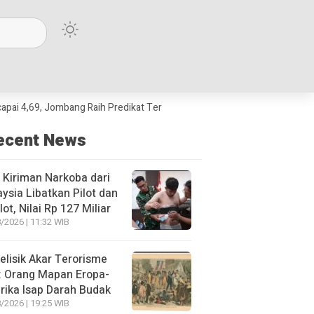
Jombang Raih Predikat Terbaik Jawa Timur dan Peringkat III Nasional
ecent News
 Kiriman Narkoba dari
ysia Libatkan Pilot dan
lot, Nilai Rp 127 Miliar
/2026 | 11:32 WIB
lisik Akar Terorisme
: Orang Mapan Eropa-
ika Isap Darah Budak
/2026 | 19:25 WIB