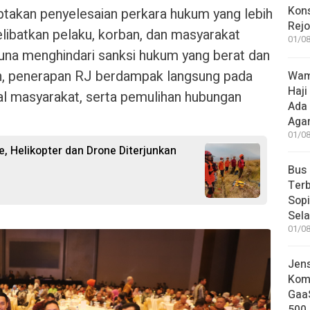
Kon
takan penyelesaian perkara hukum yang lebih
Rej
ibatkan pelaku, korban, dan masyarakat
01/08
guna menghindari sanksi hukum yang berat dan
an, penerapan RJ berdampak langsung pada
Wame
Haji
ial masyarakat, serta pemulihan hubungan
Ada
Aga
01/08
, Helikopter dan Drone Diterjunkan
Bus
Terb
Sop
Sel
01/08
Jen
Komp
GaaS