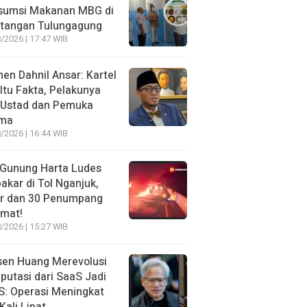
sumsi Makanan MBG di
otangan Tulungagung
/2026 | 17:47 WIB
n Dahnil Ansar: Kartel
 Itu Fakta, Pelakunya
 Ustad dan Pemuka
ma
/2026 | 16:44 WIB
 Gunung Harta Ludes
akar di Tol Nganjuk,
ir dan 30 Penumpang
amat!
/2026 | 15:27 WIB
sen Huang Merevolusi
utasi dari SaaS Jadi
: Operasi Meningkat