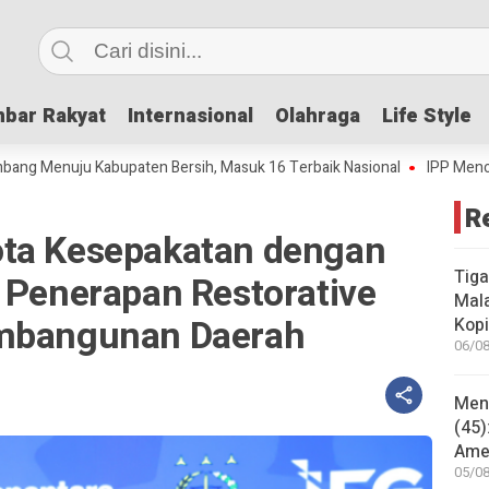
bar Rakyat
bar Rakyat
Internasional
Internasional
Olahraga
Olahraga
Life Style
Life Style
ju Kabupaten Bersih, Masuk 16 Terbaik Nasional
IPP Mencapai 4,69, 
R
ota Kesepakatan dengan
Tiga
 Penerapan Restorative
Mala
embangunan Daerah
Kopi
06/08
Mene
(45)
Amer
05/08