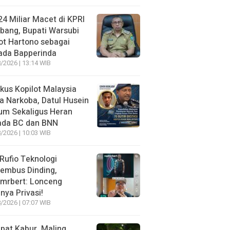
4 Miliar Macet di KPRI
bang, Bupati Warsubi
t Hartono sebagai
ada Bapperinda
/2026 | 13:14 WIB
kus Kopilot Malaysia
 Narkoba, Datul Husein
um Sekaligus Heran
ada BC dan BNN
/2026 | 10:03 WIB
 Rufio Teknologi
embus Dinding,
lmrbert: Lonceng
nya Privasi!
/2026 | 07:07 WIB
pat Kabur, Maling