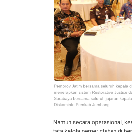
Pemprov Jatim bersama seluruh kepala 
menerapkan sistem Restorative Justice 
Surabaya bersama seluruh jajaran kepala
Diskominfo Pemkab Jombang
Namun secara operasional, kes
tata kelola pemerintahan di be