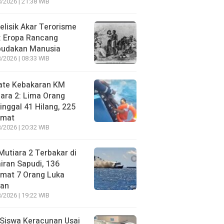
/2026 | 21:38 WIB
lisik Akar Terorisme
: Eropa Rancang
budakan Manusia
/2026 | 08:33 WIB
ate Kebakaran KM
ara 2: Lima Orang
nggal 41 Hilang, 225
amat
/2026 | 20:32 WIB
utiara 2 Terbakar di
iran Sapudi, 136
amat 7 Orang Luka
gan
/2026 | 19:22 WIB
Siswa Keracunan Usai