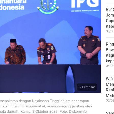
Rp12
Jom
Copo
Kep
05/08
Ring
Bawa
Kag
kep
05/08
Wifi
Men
Perbesar
Rea
Mati
05/08
esepakatan dengan Kejaksaan Tinggi dalam penerapan
soalan hukum di masyarakat, acara diselenggarakan oleh
la daerah, Kamis, 9 Oktober 2025. Foto: Diskominfo
Sem