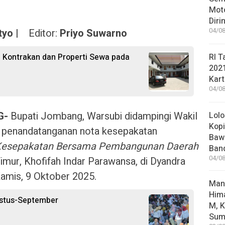
Moto
Diri
04/08
tyo |
Editor:
Priyo Suwarno
RI T
 Kontrakan dan Properti Sewa pada
202
Kart
04/08
G-
Bupati Jombang, Warsubi didampingi Wakil
Lolo
Kopi
 penandatanganan nota kesepakatan
Bawa
n Kesepakatan Bersama Pembangunan Daerah
Ban
04/08
imur, Khofifah Indar Parawansa, di Dyandra
amis, 9 Oktober 2025.
Man
Him
ustus-September
M, K
Sum