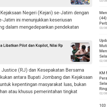
03/08
 Kejaksaan Negeri (Kejari) se-Jatim dengan
Mene
(44)
-Jatim ini menunjukkan keseriusan
Per
ng dalam mengedepankan pendekatan
03/08
Upd
 Libatkan Pilot dan Kopilot, Nilai Rp
Muti
Meni
Sel
02/08
 Justice (RJ) dan Kesepakatan Bersama
KM M
kukan antara Bupati Jombang dan Kejaksaan
Pera
Sel
 untuk kepentingan masyarakat luas, bukan
Rin
han atau khusus pemerintahan tingkat
02/08
103 