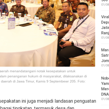
500 
01/08
Vira
Dep
Jati
Ranj
01/08
Mar
Satr
Jom
01/08
daerah menandatangani notak kesepatakan untuk
dalam penanganan hukum di masyarakat, dilaksanakan di
Nobe
 daerah di Jawa Timur, Kamis 9 Septembewr 205. Foto:
Yam
Mer
DNA
01/08
epakatan ini juga menjadi landasan penguatan
rbagai tingkatan, termasuk desa dan