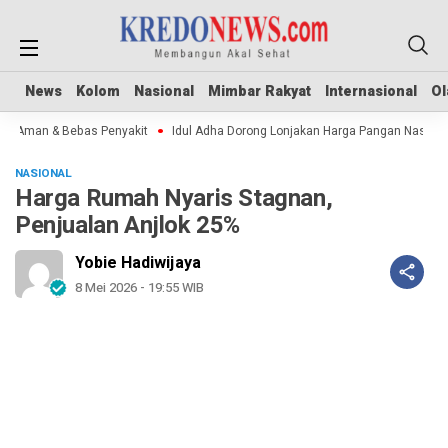
News
News
Kolom
Kolom
Nasional
Nasional
Mimbar Rakyat
Mimbar Rakyat
Internasional
Internasional
Ol
Ol
 Aman & Bebas Penyakit
Idul Adha Dorong Lonjakan Harga Pangan Nasional
NASIONAL
Harga Rumah Nyaris Stagnan,
Penjualan Anjlok 25%
Yobie Hadiwijaya
8 Mei 2026 - 19:55 WIB