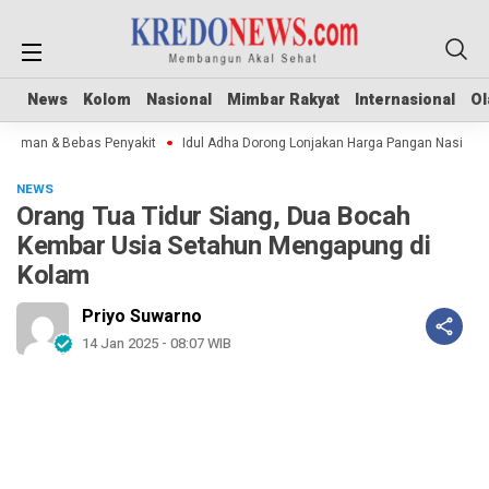
News
News
Kolom
Kolom
Nasional
Nasional
Mimbar Rakyat
Mimbar Rakyat
Internasional
Internasional
Ol
Ol
 Aman & Bebas Penyakit
Idul Adha Dorong Lonjakan Harga Pangan Nasional
NEWS
Orang Tua Tidur Siang, Dua Bocah
Kembar Usia Setahun Mengapung di
Kolam
Priyo Suwarno
14 Jan 2025 - 08:07 WIB