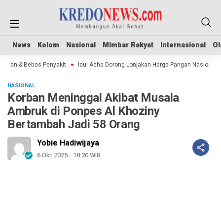
News
News
Kolom
Kolom
Nasional
Nasional
Mimbar Rakyat
Mimbar Rakyat
Internasional
Internasional
Ol
Ol
man & Bebas Penyakit
Idul Adha Dorong Lonjakan Harga Pangan Nasional
NASIONAL
Korban Meninggal Akibat Musala
Ambruk di Ponpes Al Khoziny
Bertambah Jadi 58 Orang
Yobie Hadiwijaya
6 Okt 2025 - 18:20 WIB