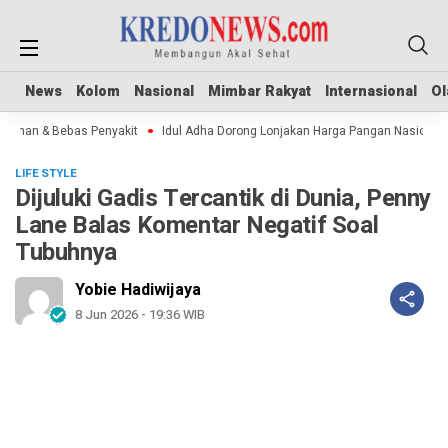
News
News
Kolom
Kolom
Nasional
Nasional
Mimbar Rakyat
Mimbar Rakyat
Internasional
Internasional
Ol
Ol
Aman & Bebas Penyakit
Idul Adha Dorong Lonjakan Harga Pangan Nasional
LIFE STYLE
Dijuluki Gadis Tercantik di Dunia, Penny
Lane Balas Komentar Negatif Soal
Tubuhnya
Yobie Hadiwijaya
8 Jun 2026 - 19:36 WIB