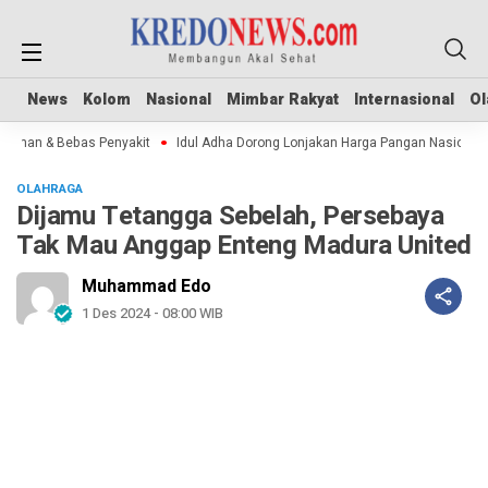
News
News
Kolom
Kolom
Nasional
Nasional
Mimbar Rakyat
Mimbar Rakyat
Internasional
Internasional
Ol
Ol
Aman & Bebas Penyakit
Idul Adha Dorong Lonjakan Harga Pangan Nasional
OLAHRAGA
Dijamu Tetangga Sebelah, Persebaya
Tak Mau Anggap Enteng Madura United
Muhammad Edo
1 Des 2024 - 08:00 WIB