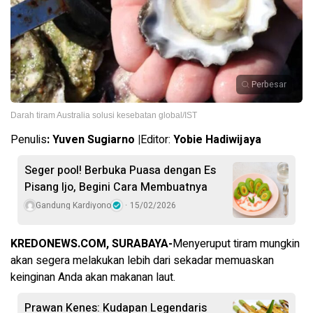
Perbesar
Darah tiram Australia solusi kesebatan global/IST
Penulis
: Yuven Sugiarno |
Editor:
Yobie Hadiwijaya
Seger pool! Berbuka Puasa dengan Es
Pisang Ijo, Begini Cara Membuatnya
Gandung Kardiyono
15/02/2026
KREDONEWS.COM, SURABAYA-
Menyeruput tiram mungkin
akan segera melakukan lebih dari sekadar memuaskan
keinginan Anda akan makanan laut.
Prawan Kenes: Kudapan Legendaris