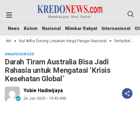
News
News
Kolom
Kolom
Nasional
Nasional
Mimbar Rakyat
Mimbar Rakyat
Internasional
Internasional
Ol
Ol
kit
Idul Adha Dorong Lonjakan Harga Pangan Nasional
Sertipikat Jomban
UNCATEGORIZED
Darah Tiram Australia Bisa Jadi
Rahasia untuk Mengatasi ‘Krisis
Kesehatan Global`
Yobie Hadiwijaya
26 Jan 2025 - 19:45 WIB