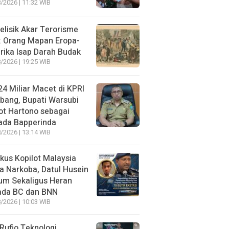
/2026 | 11:32 WIB
lisik Akar Terorisme
: Orang Mapan Eropa-
ika Isap Darah Budak
/2026 | 19:25 WIB
4 Miliar Macet di KPRI
bang, Bupati Warsubi
t Hartono sebagai
ada Bapperinda
/2026 | 13:14 WIB
kus Kopilot Malaysia
 Narkoba, Datul Husein
um Sekaligus Heran
ada BC dan BNN
/2026 | 10:03 WIB
 Rufio Teknologi