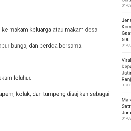
Sel
01/08
Jen
Komp
ke makam keluarga atau makam desa.
GaaS
500 
ur bunga, dan berdoa bersama.
01/08
Vira
Dep
Jati
akam leluhur.
Ranj
01/08
 apem, kolak, dan tumpeng disajikan sebagai
Mar
Satr
Jom
01/08