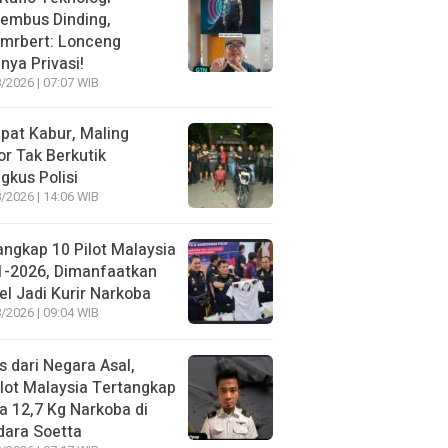
embus Dinding,
lmrbert: Lonceng
nya Privasi!
/2026 | 07:07 WIB
pat Kabur, Maling
r Tak Berkutik
ngkus Polisi
/2026 | 14:06 WIB
angkap 10 Pilot Malaysia
1-2026, Dimanfaatkan
el Jadi Kurir Narkoba
/2026 | 09:04 WIB
s dari Negara Asal,
lot Malaysia Tertangkap
 12,7 Kg Narkoba di
dara Soetta