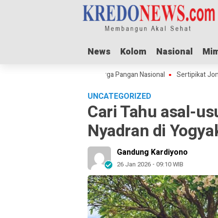
News
News
Kolom
Kolom
Nasional
Nasional
Mim
Mim
 Adha Dorong Lonjakan Harga Pangan Nasional
Sertipikat Jombang Me
UNCATEGORIZED
Cari Tahu asal-us
Nyadran di Yogya
Gandung Kardiyono
26 Jan 2026 - 09:10 WIB