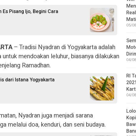
Men
Es Pisang Ijo, Begini Cara
Rea
Mati
05/08
Sem
ARTA
– Tradisi Nyadran di Yogyakarta adalah
Moto
Diri
 untuk mendoakan leluhur, biasanya dilakukan
04/08
enjelang Ramadhan.
RI T
s dari Istana Yogyakarta
202
Kart
04/08
Lolo
matan, Nyadran juga menjadi sarana
Kopi
melalui doa, kenduri, dan seni budaya.
Bawa
Ban