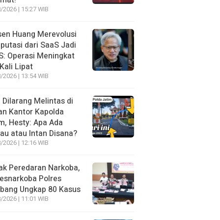
amat!
/2026 | 15:27 WIB
sen Huang Merevolusi
utasi dari SaaS Jadi
: Operasi Meningkat
Kali Lipat
/2026 | 13:54 WIB
l Dilarang Melintas di
an Kantor Kapolda
m, Hesty: Apa Ada
au atau Intan Disana?
/2026 | 12:16 WIB
ak Peredaran Narkoba,
esnarkoba Polres
bang Ungkap 80 Kasus
/2026 | 11:01 WIB