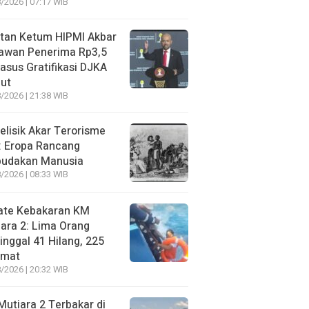
/2026 | 07:17 WIB
tan Ketum HIPMI Akbar
awan Penerima Rp3,5
asus Gratifikasi DJKA
ut
/2026 | 21:38 WIB
lisik Akar Terorisme
: Eropa Rancang
budakan Manusia
/2026 | 08:33 WIB
ate Kebakaran KM
ara 2: Lima Orang
nggal 41 Hilang, 225
amat
/2026 | 20:32 WIB
utiara 2 Terbakar di