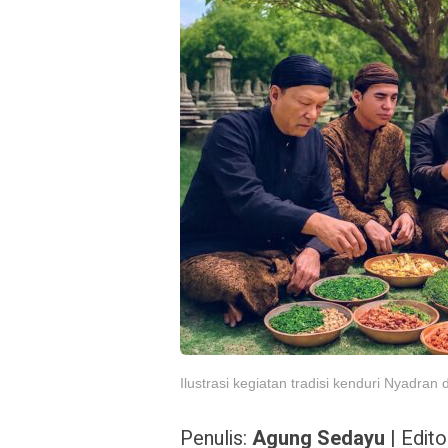
Ilustrasi kegiatan tradisi kenduri Nyadran 
Penulis:
Agung Sedayu
| Edito