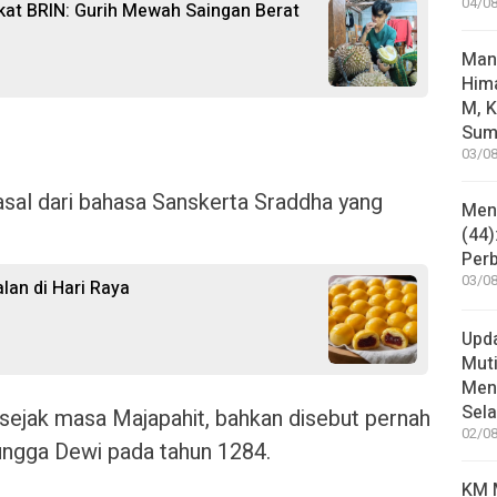
04/08
kat BRIN: Gurih Mewah Saingan Berat
Man
Him
M, K
Sum
03/08
asal dari bahasa Sanskerta Sraddha yang
Mene
(44)
Per
03/08
alan di Hari Raya
Upd
Muti
Meni
Sel
a sejak masa Majapahit, bahkan disebut pernah
02/08
Tungga Dewi pada tahun 1284.
KM M