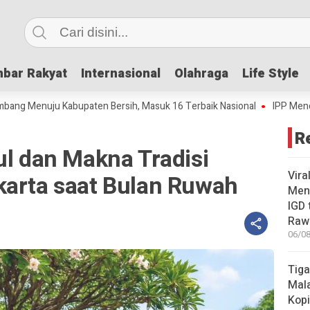
bar Rakyat
bar Rakyat
Internasional
Internasional
Olahraga
Olahraga
Life Style
Life Style
nuju Kabupaten Bersih, Masuk 16 Terbaik Nasional
IPP Mencapai 4,69
R
ul dan Makna Tradisi
Vira
karta saat Bulan Ruwah
Meni
IGD
Rawa
06/08
Tiga
Mala
Kopi