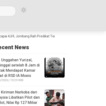
, Jombang Raih Predikat Terbaik Jawa Timur dan Peringkat III Nasional
ecent News
l Unggahan Yurizal,
nggal setelah 8 Jam di
 tak Mendapat Kamar
t di RSD IA Moeis
/2026 | 19:29 WIB
 Kiriman Narkoba dari
ysia Libatkan Pilot dan
lot, Nilai Rp 127 Miliar