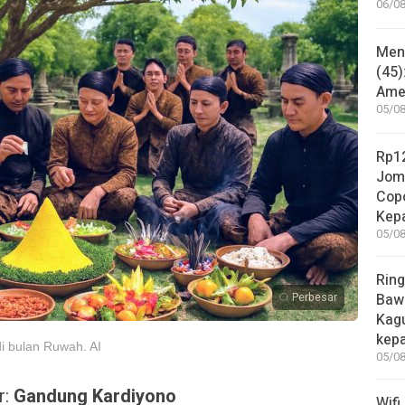
06/08
Mene
(45)
Amer
05/08
Rp12
Jom
Copo
Kep
05/08
Ring
Perbesar
Bawa
Kag
kep
di bulan Ruwah. AI
05/08
r:
Gandung Kardiyono
Wifi