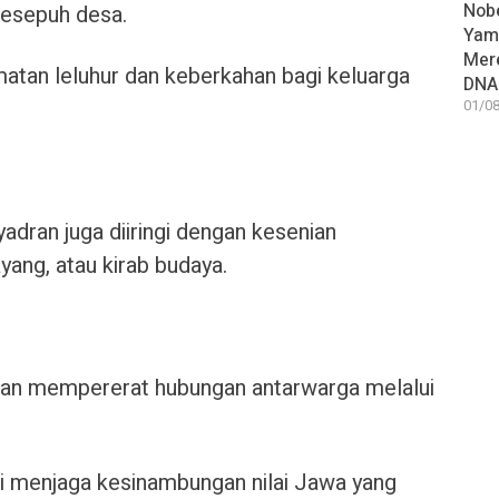
Nobe
sesepuh desa.
Yam
Mer
tan leluhur dan keberkahan bagi keluarga
DNA
01/08
adran juga diiringi dengan kesenian
yang, atau kirab budaya.
dran mempererat hubungan antarwarga melalui
ini menjaga kesinambungan nilai Jawa yang