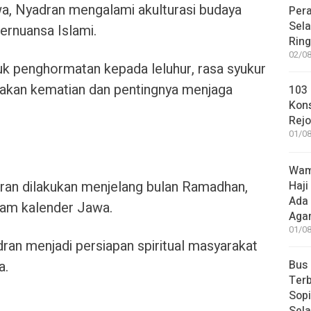
a, Nyadran mengalami akulturasi budaya
Pera
Sel
bernuansa Islami.
Rin
02/08
k penghormatan kepada leluhur, rasa syukur
 akan kematian dan pentingnya menjaga
103 
Kon
Rej
01/08
Wame
ran dilakukan menjelang bulan Ramadhan,
Haji
Ada
lam kalender Jawa.
Aga
01/08
an menjadi persiapan spiritual masyarakat
a.
Bus
Terb
Sop