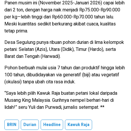
Panen musim ini (November 2025-Januari 2026) capai lebih
dari 2 ton, dengan harga naik menjadi Rp75.000-Rp90.000
per kg—lebih tinggi dari Rp60.000-Rp70.000 tahun lalu.
Meski kuantitas sedikit berkurang akibat cuaca, kualitas
tetap prima.
Desa Segulung punya ribuan pohon durian di lima kelompok
petani: Selatan (Azis), Utara (Didik), Timur (Hardo), serta
Barat dan Tengah (Harwadi).
Pohon berbuah mulai usia 7 tahun dan produktif hingga lebih
100 tahun, dibudidayakan via generatif (biji) atau vegetatif
(okulasi) tanpa ubah cita rasa induk.
“Saya lebih pilih Kawuk Raja buatan petani lokal daripada
Musang King Malaysia. Gurihnya nempel berhari-hari di
lidah!” seru Yuli dan Purwadi, jurnalis setempat. **
BRIN
Durian
Headline
Kawuk Raja