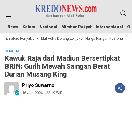
News
News
Kolom
Kolom
Nasional
Nasional
Mimbar Rakyat
Mimbar Rakyat
Internasional
Internasional
Ol
Ol
& Bebas Penyakit
Idul Adha Dorong Lonjakan Harga Pangan Nasional
Ser
HEADLINE
Kawuk Raja dari Madiun Bersertipkat
BRIN: Gurih Mewah Saingan Berat
Durian Musang King
Priyo Suwarno
16 Jan 2026 - 22:19 WIB