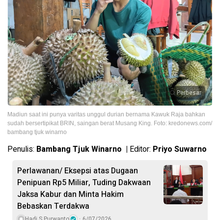
Perbesar
Madiun saat ini punya varitas unggul durian bernama Kawuk Raja bahkan
sudah bersertipikat BRIN, saingan berat Musang King. Foto: kredonews.com/
bambang tjuk winarno
Penulis:
Bambang Tjuk Winarno |
Editor:
Priyo Suwarno
Perlawanan/ Eksepsi atas Dugaan
Penipuan Rp5 Miliar, Tuding Dakwaan
Jaksa Kabur dan Minta Hakim
Bebaskan Terdakwa
Hadi S Purwanto
6/07/2026