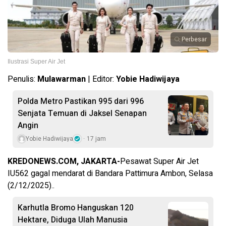
Perbesar
Ilustrasi Super Air Jet
Penulis:
Mulawarman
| Editor:
Yobie Hadiwijaya
Polda Metro Pastikan 995 dari 996
Senjata Temuan di Jaksel Senapan
Angin
Yobie Hadiwijaya
17 jam
KREDONEWS.COM, JAKARTA-
Pesawat Super Air Jet
IU562 gagal mendarat di Bandara Pattimura Ambon, Selasa
(2/12/2025)..
Karhutla Bromo Hanguskan 120
Hektare, Diduga Ulah Manusia