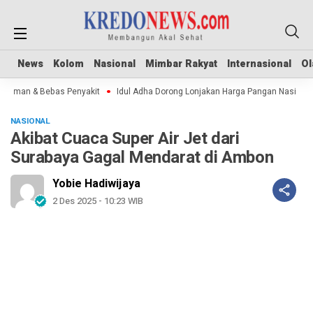
News
News
Kolom
Kolom
Nasional
Nasional
Mimbar Rakyat
Mimbar Rakyat
Internasional
Internasional
Ol
Ol
Aman & Bebas Penyakit
Idul Adha Dorong Lonjakan Harga Pangan Nasional
NASIONAL
Akibat Cuaca Super Air Jet dari
Surabaya Gagal Mendarat di Ambon
Yobie Hadiwijaya
2 Des 2025 - 10:23 WIB