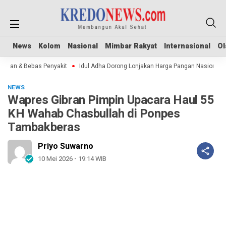
News
News
Kolom
Kolom
Nasional
Nasional
Mimbar Rakyat
Mimbar Rakyat
Internasional
Internasional
Ol
Ol
man & Bebas Penyakit
Idul Adha Dorong Lonjakan Harga Pangan Nasional
NEWS
Wapres Gibran Pimpin Upacara Haul 55
KH Wahab Chasbullah di Ponpes
Tambakberas
Priyo Suwarno
10 Mei 2026 - 19:14 WIB