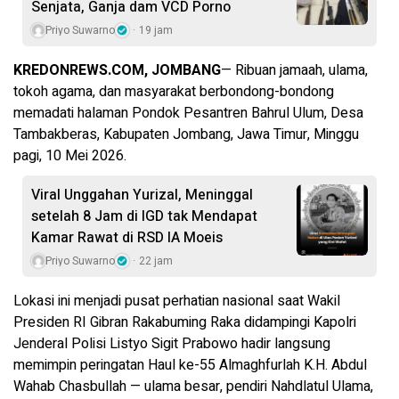
Senjata, Ganja dam VCD Porno
Priyo Suwarno
19 jam
KREDONREWS.COM, JOMBANG
— Ribuan jamaah, ulama,
tokoh agama, dan masyarakat berbondong-bondong
memadati halaman Pondok Pesantren Bahrul Ulum, Desa
Tambakberas, Kabupaten Jombang, Jawa Timur, Minggu
pagi, 10 Mei 2026.
Viral Unggahan Yurizal, Meninggal
setelah 8 Jam di IGD tak Mendapat
Kamar Rawat di RSD IA Moeis
Priyo Suwarno
22 jam
Lokasi ini menjadi pusat perhatian nasional saat Wakil
Presiden RI Gibran Rakabuming Raka didampingi Kapolri
Jenderal Polisi Listyo Sigit Prabowo hadir langsung
memimpin peringatan Haul ke-55 Almaghfurlah K.H. Abdul
Wahab Chasbullah — ulama besar, pendiri Nahdlatul Ulama,