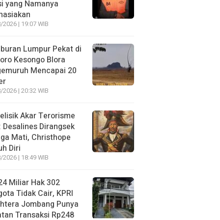
si yang Namanya
hasiakan
/2026 | 19:07 WIB
buran Lumpur Pekat di
oro Kesongo Blora
gemuruh Mencapai 20
er
/2026 | 20:32 WIB
lisik Akar Terorisme
: Desalines Dirangsek
ga Mati, Christhope
h Diri
/2026 | 18:49 WIB
4 Miliar Hak 302
ota Tidak Cair, KPRI
ahtera Jombang Punya
tan Transaksi Rp248