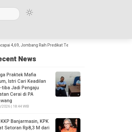
9, Jombang Raih Predikat Terbaik Jawa Timur dan Peringkat III Nasional
ecent News
ga Praktek Mafia
m, Istri Cari Keadilan
-tiba Jadi Pengaju
tan Cerai di PA
awang
/2026 | 18:44 WIB
 KKP Banjarmasin, KPK
t Setoran Rp8,3 M dari