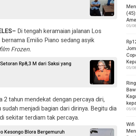
Mene
(45)
Amer
05/08
ELES–
Di tengah keramaian jalanan Los
n bernama Emilio Piano sedang asyik
Rp12
 film Frozen.
Jom
Copo
Kep
Setoran Rp8,3 M dari Saksi yang
05/08
Ring
Bawa
Kag
ia 2 tahun mendekat dengan percaya diri,
kep
udah menjadi bagian dari dirinya. Begitu dia
05/08
i sekitar terdiam tak percaya.
Wifi
Men
ro Kesongo Blora Bergemuruh