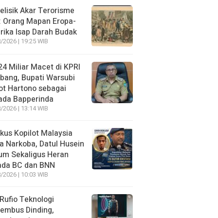
lisik Akar Terorisme
: Orang Mapan Eropa-
ika Isap Darah Budak
/2026 | 19:25 WIB
4 Miliar Macet di KPRI
bang, Bupati Warsubi
t Hartono sebagai
ada Bapperinda
/2026 | 13:14 WIB
kus Kopilot Malaysia
 Narkoba, Datul Husein
um Sekaligus Heran
ada BC dan BNN
/2026 | 10:03 WIB
 Rufio Teknologi
embus Dinding,