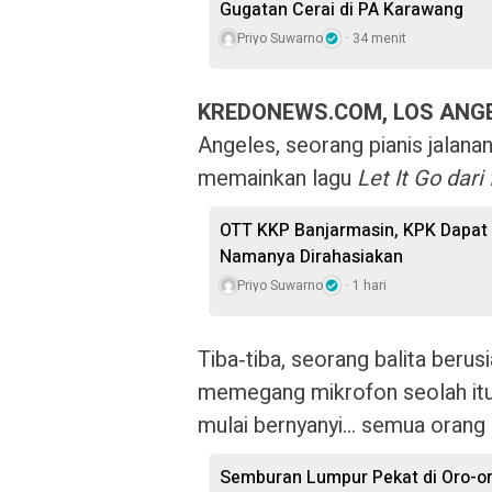
Gugatan Cerai di PA Karawang
Priyo Suwarno
34 menit
KREDONEWS.COM, LOS ANG
Angeles, seorang pianis jalana
memainkan lagu
Let It Go dari
OTT KKP Banjarmasin, KPK Dapat 
Namanya Dirahasiakan
Priyo Suwarno
1 hari
Tiba‑tiba, seorang balita berus
memegang mikrofon seolah itu s
mulai bernyanyi… semua orang d
Semburan Lumpur Pekat di Oro-o