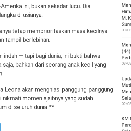
Man
‑Amerika ini, bukan sekadar lucu. Dia
Him
angka di usianya.
M, K
Sum
uanya tetap memprioritaskan masa kecilnya
03/08
n tampil berlebihan.
Mene
(44)
 indah — tapi bagi dunia, ini bukti bahwa
Per
 saja, bahkan dari seorang anak kecil yang
03/08
m.
Upd
Muti
nama Leona akan menghiasi panggung‑panggung
Meni
ri nikmati momen ajaibnya yang sudah
Sel
02/08
m di seluruh dunia!**
KM M
Pera