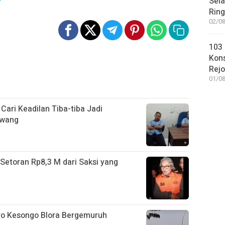
Sel
Rin
02/08
103 
Kon
Rej
01/08
Cari Keadilan Tiba-tiba Jadi
awang
Setoran Rp8,3 M dari Saksi yang
ro Kesongo Blora Bergemuruh