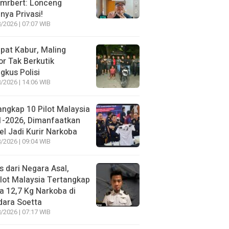
lmrbert: Lonceng
nya Privasi!
/2026 | 07:07 WIB
pat Kabur, Maling
r Tak Berkutik
ngkus Polisi
/2026 | 14:06 WIB
angkap 10 Pilot Malaysia
1-2026, Dimanfaatkan
el Jadi Kurir Narkoba
/2026 | 09:04 WIB
s dari Negara Asal,
lot Malaysia Tertangkap
 12,7 Kg Narkoba di
dara Soetta
/2026 | 07:17 WIB