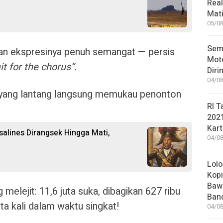
Rea
Mati
05/08
Sem
 dan ekspresinya penuh semangat — persis
Moto
t for the chorus”.
Diri
04/08
ya yang lantang langsung memukau penonton
RI T
202
Kart
salines Dirangsek Hingga Mati,
04/08
Lolo
Kopi
Bawa
 melejit: 11,6 juta suka, dibagikan 627 ribu
Ban
juta kali dalam waktu singkat!
04/08