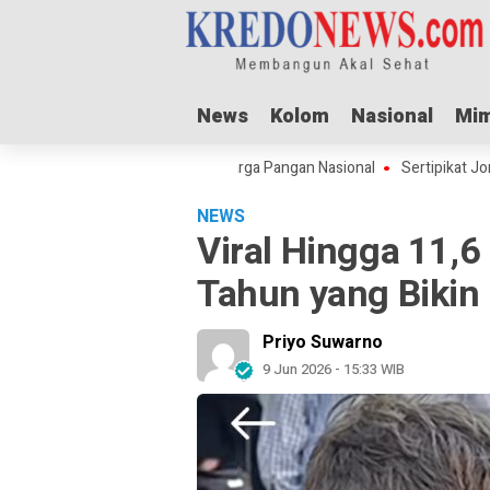
News
News
Kolom
Kolom
Nasional
Nasional
Mim
Mim
ul Adha Dorong Lonjakan Harga Pangan Nasional
Sertipikat Jombang M
NEWS
Viral Hingga 11,6 
Tahun yang Bikin
Priyo Suwarno
9 Jun 2026 - 15:33 WIB