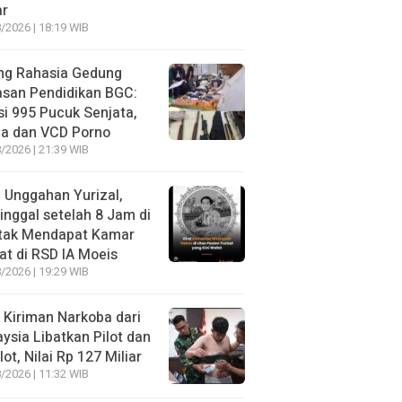
ar
/2026 | 18:19 WIB
ng Rahasia Gedung
asan Pendidikan BGC:
si 995 Pucuk Senjata,
ja dan VCD Porno
/2026 | 21:39 WIB
l Unggahan Yurizal,
nggal setelah 8 Jam di
 tak Mendapat Kamar
t di RSD IA Moeis
/2026 | 19:29 WIB
 Kiriman Narkoba dari
ysia Libatkan Pilot dan
lot, Nilai Rp 127 Miliar
/2026 | 11:32 WIB