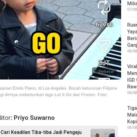
Mili
07/08
Rua
Yay
Beri
Gan
06/08
Vira
Perbesar
Meni
IGD
Rawa
alanan Emilo Piano, di Los Angeles. Bocah keturunan Filipina
06/08
ngi dirinya melantunkan lagu Let It Go dari Frozen. Foto:
Tiga
Mala
itor
: Priyo Suwarno
Kopi
06/08
 Cari Keadilan Tiba-tiba Jadi Pengaju