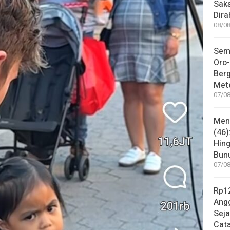
Sak
Dira
08/08
Sem
Oro-
Ber
Met
07/08
Mene
(46)
Hing
Bunu
07/08
Rp12
Angg
Sej
Cata