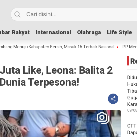
bar Rakyat
bar Rakyat
Internasional
Internasional
Olahraga
Olahraga
Life Style
Life Style
enuju Kabupaten Bersih, Masuk 16 Terbaik Nasional
IPP Mencapai 4,6
R
Juta Like, Leona: Balita 2
Didu
 Dunia Terpesona!
Huku
Tiba
Guga
Kar
09/08
OTT
Dapa