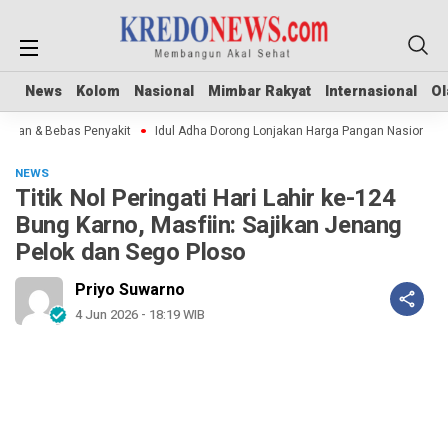
News
News
Kolom
Kolom
Nasional
Nasional
Mimbar Rakyat
Mimbar Rakyat
Internasional
Internasional
Ol
Ol
n & Bebas Penyakit
Idul Adha Dorong Lonjakan Harga Pangan Nasional
S
NEWS
Titik Nol Peringati Hari Lahir ke-124
Bung Karno, Masfiin: Sajikan Jenang
Pelok dan Sego Ploso
Priyo Suwarno
4 Jun 2026 - 18:19 WIB