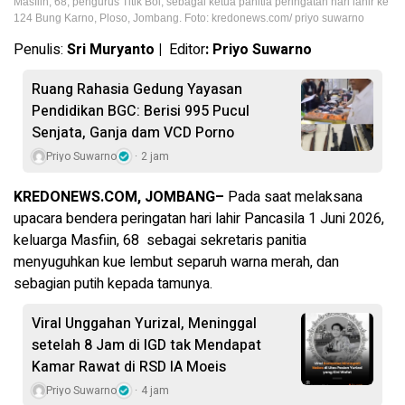
Masfiin, 68, pengurus Titik Bol, sebagai ketua panitia peringatan hari lahir ke
124 Bung Karno, Ploso, Jombang. Foto: kredonews.com/ priyo suwarno
Penulis:
Sri Muryanto |
Editor
: Priyo Suwarno
Ruang Rahasia Gedung Yayasan
Pendidikan BGC: Berisi 995 Pucul
Senjata, Ganja dam VCD Porno
Priyo Suwarno
2 jam
KREDONEWS.COM, JOMBANG–
Pada saat melaksana
upacara bendera peringatan hari lahir Pancasila 1 Juni 2026,
keluarga Masfiin, 68 sebagai sekretaris panitia
menyuguhkan kue lembut separuh warna merah, dan
sebagian putih kepada tamunya.
Viral Unggahan Yurizal, Meninggal
setelah 8 Jam di IGD tak Mendapat
Kamar Rawat di RSD IA Moeis
Priyo Suwarno
4 jam