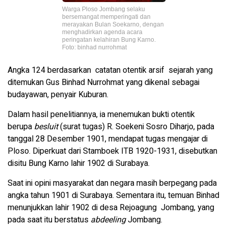
Warga Ploso Jombang selaku
bersemangat memperingati dan
merayakan Bulan Soekarno, dengan
menghadirkan agenda acara
peringatan kelahiran Bung Karno.
Foto: binhad nurrohmat
Angka 124 berdasarkan catatan otentik arsif sejarah yang
ditemukan Gus Binhad Nurrohmat yang dikenal sebagai
budayawan, penyair Kuburan.
Dalam hasil penelitiannya, ia menemukan bukti otentik
berupa
besluit
(surat tugas) R. Soekeni Sosro Diharjo, pada
tanggal 28 Desember 1901, mendapat tugas mengajar di
Ploso. Diperkuat dari Stamboek ITB 1920-1931, disebutkan
disitu Bung Karno lahir 1902 di Surabaya.
Saat ini opini masyarakat dan negara masih berpegang pada
angka tahun 1901 di Surabaya. Sementara itu, temuan Binhad
menunjukkan lahir 1902 di desa Rejoagung Jombang, yang
pada saat itu berstatus
abdeeling
Jombang.