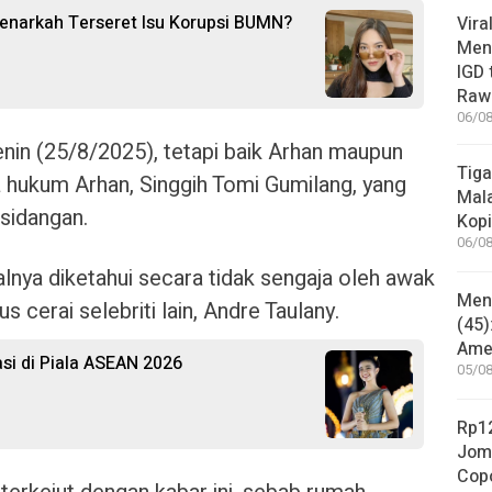
Benarkah Terseret Isu Korupsi BUMN?
Vira
Meni
IGD
Rawa
06/08
enin (25/8/2025), tetapi baik Arhan maupun
Tiga
a hukum Arhan, Singgih Tomi Gumilang, yang
Mala
rsidangan.
Kopi
06/08
alnya diketahui secara tidak sengaja oleh awak
Mene
 cerai selebriti lain, Andre Taulany.
(45)
Amer
si di Piala ASEAN 2026
05/08
Rp12
Jom
Copo