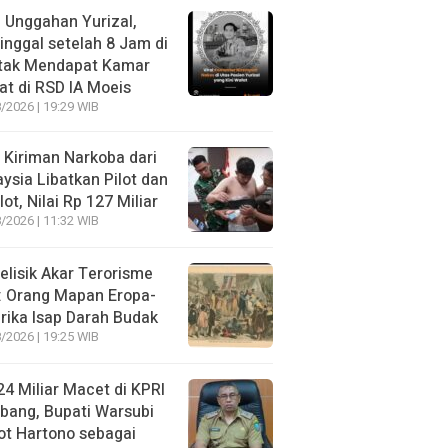
l Unggahan Yurizal,
nggal setelah 8 Jam di
 tak Mendapat Kamar
t di RSD IA Moeis
/2026 | 19:29 WIB
 Kiriman Narkoba dari
ysia Libatkan Pilot dan
lot, Nilai Rp 127 Miliar
/2026 | 11:32 WIB
lisik Akar Terorisme
: Orang Mapan Eropa-
ika Isap Darah Budak
/2026 | 19:25 WIB
4 Miliar Macet di KPRI
bang, Bupati Warsubi
t Hartono sebagai