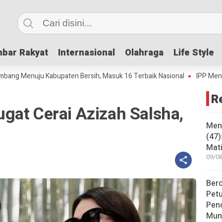
bar Rakyat
bar Rakyat
Internasional
Internasional
Olahraga
Olahraga
Life Style
Life Style
uju Kabupaten Bersih, Masuk 16 Terbaik Nasional
IPP Mencapai 4,69,
R
gat Cerai Azizah Salsha,
Mene
a
(47)
Mati
09/08
Bero
Pet
Pen
Mun