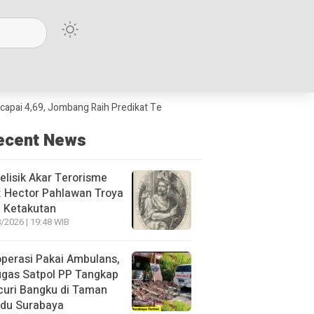
 Jombang Raih Predikat Terbaik Jawa Timur dan Peringkat III Nasional
ecent News
lisik Akar Terorisme
: Hector Pahlawan Troya
 Ketakutan
/2026 | 19:48 WIB
perasi Pakai Ambulans,
ugas Satpol PP Tangkap
curi Bangku di Taman
du Surabaya