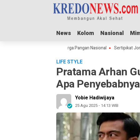
News
News
Kolom
Kolom
Nasional
Nasional
Mim
Mim
 Adha Dorong Lonjakan Harga Pangan Nasional
Sertipikat Jombang Men
LIFE STYLE
Pratama Arhan Gu
Apa Penyebabny
Yobie Hadiwijaya
25 Agu 2025 - 14:13 WIB