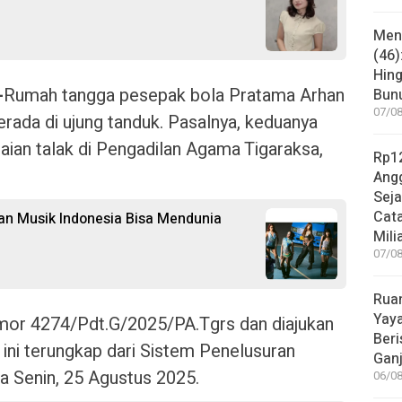
Mene
(46)
Hing
-
Rumah tangga pesepak bola Pratama Arhan
Bunu
07/08
erada di ujung tanduk. Pasalnya, keduanya
aian talak di Pengadilan Agama Tigaraksa,
Rp12
Angg
Sej
Cata
kan Musik Indonesia Bisa Mendunia
Mili
07/08
Rua
Yay
omor 4274/Pdt.G/2025/PA.Tgrs dan diajukan
Beri
 ini terungkap dari Sistem Penelusuran
Gan
a Senin, 25 Agustus 2025.
06/08