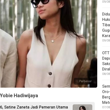
09/08
Didu
Huku
Tiba
Guga
Kar
09/08
OTT
Dapa
Sak
Dira
08/08
Perbesar
Sem
Oro-
Yobie Hadiwijaya
Ber
Met
26, Satine Zaneta Jadi Pemeran Utama
07/08