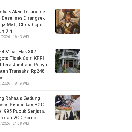
lisik Akar Terorisme
: Desalines Dirangsek
ga Mati, Christhope
h Diri
/2026 | 18:49 WIB
4 Miliar Hak 302
ota Tidak Cair, KPRI
ahtera Jombang Punya
tan Transaksi Rp248
ar
/2026 | 18:19 WIB
ng Rahasia Gedung
asan Pendidikan BGC:
si 995 Pucuk Senjata,
ja dan VCD Porno
/2026 | 21:39 WIB