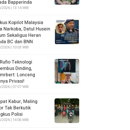
ada Bapperinda
/2026 | 13:14 WIB
kus Kopilot Malaysia
 Narkoba, Datul Husein
um Sekaligus Heran
ada BC dan BNN
/2026 | 10:03 WIB
 Rufio Teknologi
embus Dinding,
lmrbert: Lonceng
nya Privasi!
/2026 | 07:07 WIB
pat Kabur, Maling
r Tak Berkutik
ngkus Polisi
/2026 | 14:06 WIB