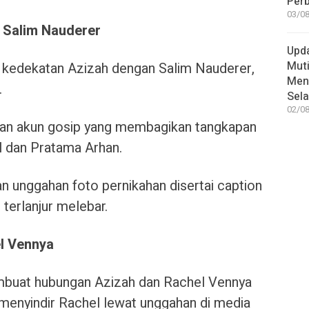
Per
03/08
n Salim Nauderer
Upd
Muti
n kedekatan Azizah dengan Salim Nauderer,
Meni
.
Sel
02/08
han akun gosip yang membagikan tangkapan
l dan Pratama Arhan.
 unggahan foto pernikahan disertai caption
 terlanjur melebar.
l Vennya
mbuat hubungan Azizah dan Rachel Vennya
menyindir Rachel lewat unggahan di media