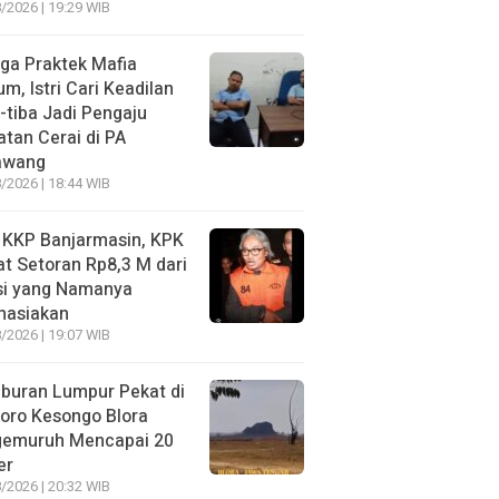
/2026 | 19:29 WIB
ga Praktek Mafia
m, Istri Cari Keadilan
-tiba Jadi Pengaju
tan Cerai di PA
awang
/2026 | 18:44 WIB
 KKP Banjarmasin, KPK
t Setoran Rp8,3 M dari
si yang Namanya
hasiakan
/2026 | 19:07 WIB
buran Lumpur Pekat di
oro Kesongo Blora
gemuruh Mencapai 20
er
/2026 | 20:32 WIB