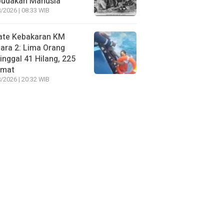
budakan Manusia
/2026 | 08:33 WIB
ate Kebakaran KM
ara 2: Lima Orang
nggal 41 Hilang, 225
amat
/2026 | 20:32 WIB