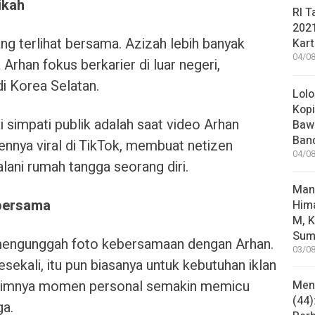
ikah
RI T
202
ng terlihat bersama. Azizah lebih banyak
Kart
04/08
 Arhan fokus berkarier di luar negeri,
 Korea Selatan.
Lolo
Kopi
simpati publik adalah saat video Arhan
Bawa
Ban
nnya viral di TikTok, membuat netizen
04/08
lani rumah tangga seorang diri.
Man
bersama
Him
M, K
Sum
 mengunggah foto kebersamaan dengan Arhan.
03/08
ekali, itu pun biasanya untuk kebutuhan iklan
Minimnya momen personal semakin memicu
Mene
(44)
ga.