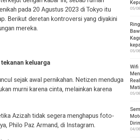
 terkejut dengan kabar ini, sebab rumah
Kep
nikah pada 20 Agustus 2023 di Tokyo itu
05/08
p. Berikut deretan kontroversi yang diyakini
Ring
ungan mereka.
Bawa
Kag
kep
05/08
 tekanan keluarga
Wifi
Men
ncul sejak awal pernikahan. Netizen menduga
Rea
Mati
ukan murni karena cinta, melainkan karena
05/08
Sem
tika Azizah tidak segera menghapus foto-
Moto
Diri
a, Philo Paz Armand, di Instagram.
04/08