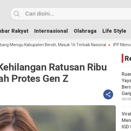
bar Rakyat
bar Rakyat
Internasional
Internasional
Olahraga
Olahraga
Life Style
Life Style
 Kabupaten Bersih, Masuk 16 Terbaik Nasional
IPP Mencapai 4,69, Jo
R
Kehilangan Ratusan Ribu
Rua
ah Protes Gen Z
Yay
Beri
Gan
06/08
Vira
Meni
IGD