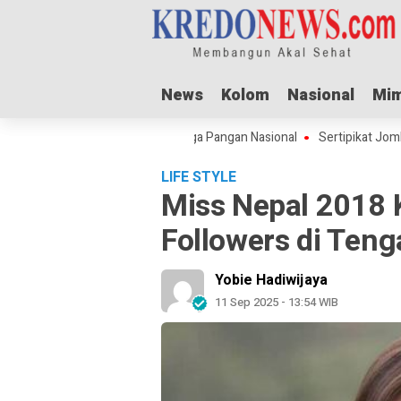
News
News
Kolom
Kolom
Nasional
Nasional
Mim
Mim
ha Dorong Lonjakan Harga Pangan Nasional
Sertipikat Jombang Menuju
LIFE STYLE
Miss Nepal 2018 
Followers di Teng
Yobie Hadiwijaya
11 Sep 2025 - 13:54 WIB