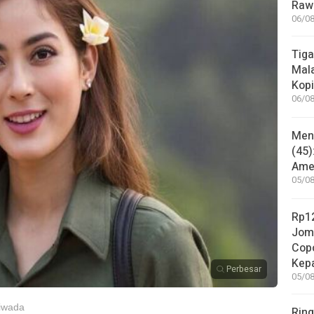
Rawa
06/08
Tiga
Mala
Kopi
06/08
Mene
(45)
Amer
05/08
Rp12
Jom
Copo
Kep
Perbesar
05/08
tiwada
Ring