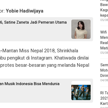
Bawa
Kag
or:
Yobie Hadiwijaya
kep
05/08
26, Satine Zaneta Jadi Pemeran Utama
Wifi
Men
Rea
Mati
-
Mantan Miss Nepal 2018, Shrinkhala
05/08
bu pengikut di Instagram. Khatiwada dinilai
protes besar-besaran yang melanda Nepal
Sem
Moto
Diri
04/08
kan Musik Indonesia Bisa Mendunia
RI T
202
Kart