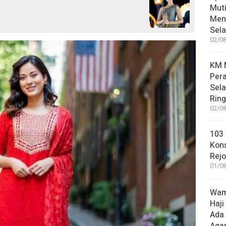
Muti
Meni
Sel
02/08
KM M
Pera
Sel
Rin
02/08
103 
Kon
Rej
01/08
Wame
Haji
Ada