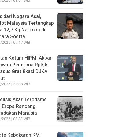
/2026 | 09:04 WIB
s dari Negara Asal,
lot Malaysia Tertangkap
 12,7 Kg Narkoba di
dara Soetta
/2026 | 07:17 WIB
tan Ketum HIPMI Akbar
awan Penerima Rp3,5
asus Gratifikasi DJKA
ut
/2026 | 21:38 WIB
lisik Akar Terorisme
: Eropa Rancang
budakan Manusia
/2026 | 08:33 WIB
ate Kebakaran KM