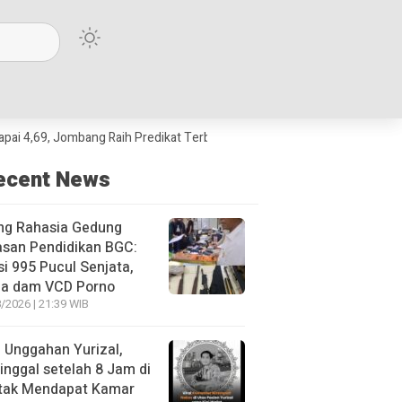
mbang Raih Predikat Terbaik Jawa Timur dan Peringkat III Nasional
Bo
ecent News
ng Rahasia Gedung
asan Pendidikan BGC:
si 995 Pucul Senjata,
ja dam VCD Porno
/2026 | 21:39 WIB
l Unggahan Yurizal,
nggal setelah 8 Jam di
 tak Mendapat Kamar