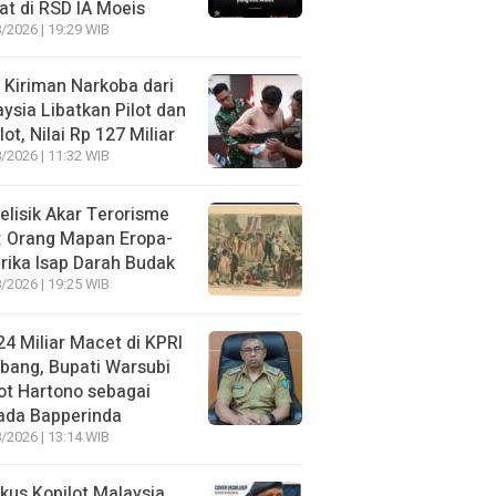
t di RSD IA Moeis
/2026 | 19:29 WIB
 Kiriman Narkoba dari
ysia Libatkan Pilot dan
lot, Nilai Rp 127 Miliar
/2026 | 11:32 WIB
lisik Akar Terorisme
: Orang Mapan Eropa-
ika Isap Darah Budak
/2026 | 19:25 WIB
4 Miliar Macet di KPRI
bang, Bupati Warsubi
t Hartono sebagai
ada Bapperinda
/2026 | 13:14 WIB
kus Kopilot Malaysia