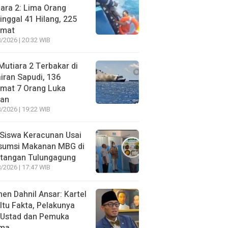
ara 2: Lima Orang
nggal 41 Hilang, 225
amat
/2026 | 20:32 WIB
utiara 2 Terbakar di
iran Sapudi, 136
amat 7 Orang Luka
gan
/2026 | 19:22 WIB
Siswa Keracunan Usai
sumsi Makanan MBG di
otangan Tulungagung
/2026 | 17:47 WIB
n Dahnil Ansar: Kartel
 Itu Fakta, Pelakunya
 Ustad dan Pemuka