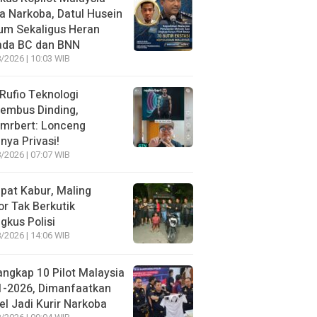
 Narkoba, Datul Husein
um Sekaligus Heran
ada BC dan BNN
/2026 | 10:03 WIB
 Rufio Teknologi
embus Dinding,
lmrbert: Lonceng
nya Privasi!
/2026 | 07:07 WIB
pat Kabur, Maling
r Tak Berkutik
ngkus Polisi
/2026 | 14:06 WIB
angkap 10 Pilot Malaysia
1-2026, Dimanfaatkan
el Jadi Kurir Narkoba