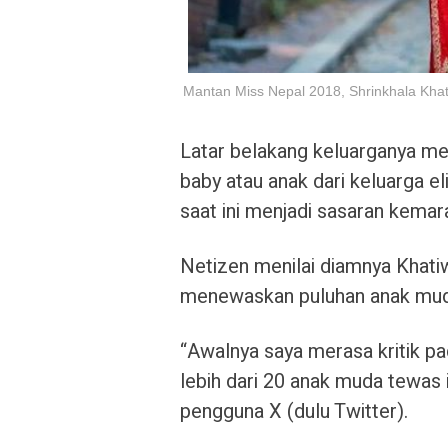
Mantan Miss Nepal 2018, Shrinkhala Kha
Latar belakang keluarganya mem
baby atau anak dari keluarga el
saat ini menjadi sasaran kemar
Netizen menilai diamnya Khatiw
menewaskan puluhan anak muda
“Awalnya saya merasa kritik pad
lebih dari 20 anak muda tewas i
pengguna X (dulu Twitter).