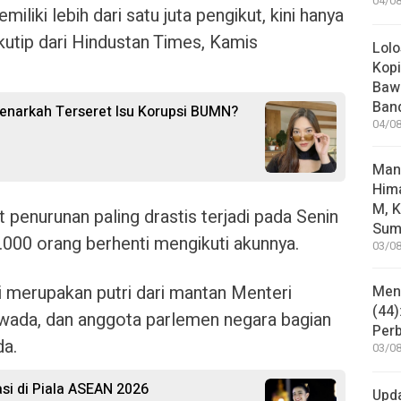
04/08
iki lebih dari satu juta pengikut, kini hanya
kutip dari Hindustan Times, Kamis
Lolo
Kopi
Bawa
Ban
Benarkah Terseret Isu Korupsi BUMN?
04/08
Man
Him
M, K
 penurunan paling drastis terjadi pada Senin
Sum
7.000 orang berhenti mengikuti akunnya.
03/08
i merupakan putri dari mantan Menteri
Mene
(44)
iwada, dan anggota parlemen negara bagian
Per
da.
03/08
si di Piala ASEAN 2026
Upd