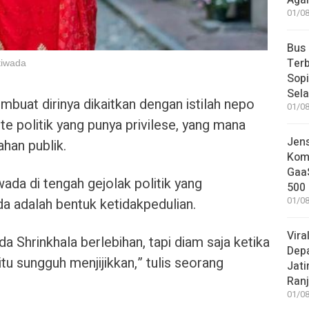
Aga
01/08
Bus
Terb
tiwada
Sop
Sel
buat dirinya dikaitkan dengan istilah nepo
01/08
ite politik yang punya privilese, yang mana
Jen
ahan publik.
Komp
GaaS
ada di tengah gejolak politik yang
500 
 adalah bentuk ketidakpedulian.
01/08
Vira
a Shrinkhala berlebihan, tapi diam saja ketika
Dep
tu sungguh menjijikkan,” tulis seorang
Jati
Ranj
01/08