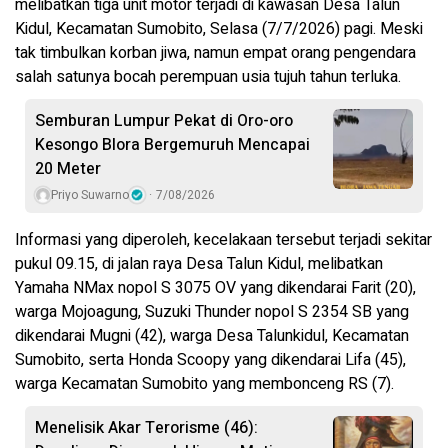
melibatkan tiga unit motor terjadi di kawasan Desa Talun
Kidul, Kecamatan Sumobito, Selasa (7/7/2026) pagi. Meski
tak timbulkan korban jiwa, namun empat orang pengendara
salah satunya bocah perempuan usia tujuh tahun terluka.
Semburan Lumpur Pekat di Oro-oro
Kesongo Blora Bergemuruh Mencapai
20 Meter
Priyo Suwarno
7/08/2026
Informasi yang diperoleh, kecelakaan tersebut terjadi sekitar
pukul 09.15, di jalan raya Desa Talun Kidul, melibatkan
Yamaha NMax nopol S 3075 OV yang dikendarai Farit (20),
warga Mojoagung, Suzuki Thunder nopol S 2354 SB yang
dikendarai Mugni (42), warga Desa Talunkidul, Kecamatan
Sumobito, serta Honda Scoopy yang dikendarai Lifa (45),
warga Kecamatan Sumobito yang membonceng RS (7).
Menelisik Akar Terorisme (46):