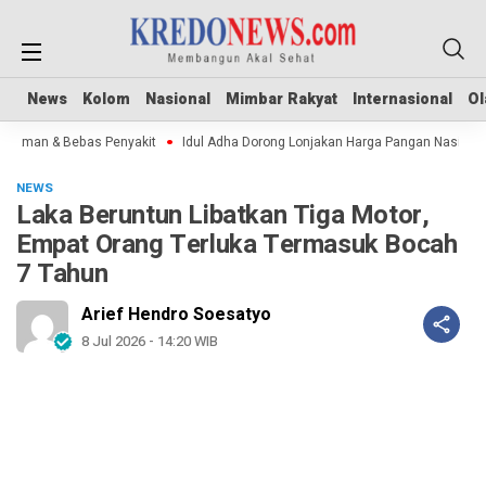
News
News
Kolom
Kolom
Nasional
Nasional
Mimbar Rakyat
Mimbar Rakyat
Internasional
Internasional
Ol
Ol
 Aman & Bebas Penyakit
Idul Adha Dorong Lonjakan Harga Pangan Nasional
NEWS
Laka Beruntun Libatkan Tiga Motor,
Empat Orang Terluka Termasuk Bocah
7 Tahun
Arief Hendro Soesatyo
8 Jul 2026 - 14:20 WIB