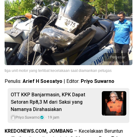
Perbesar
tiga unit motor yang terlibat kecelakaan saat diamankan petugas
Penulis:
Arief H Soesatyo
| Editor:
Priyo Suwarno
OTT KKP Banjarmasin, KPK Dapat
Setoran Rp8,3 M dari Saksi yang
Namanya Dirahasiakan
Priyo Suwarno
19 jam
KREDONEWS.COM, JOMBANG
– Kecelakaan Beruntun