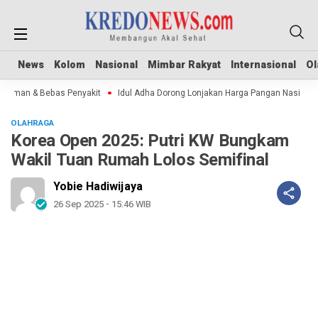
News
News
Kolom
Kolom
Nasional
Nasional
Mimbar Rakyat
Mimbar Rakyat
Internasional
Internasional
Ol
Ol
Aman & Bebas Penyakit
Idul Adha Dorong Lonjakan Harga Pangan Nasional
OLAHRAGA
Korea Open 2025: Putri KW Bungkam
Wakil Tuan Rumah Lolos Semifinal
Yobie Hadiwijaya
26 Sep 2025 - 15:46 WIB