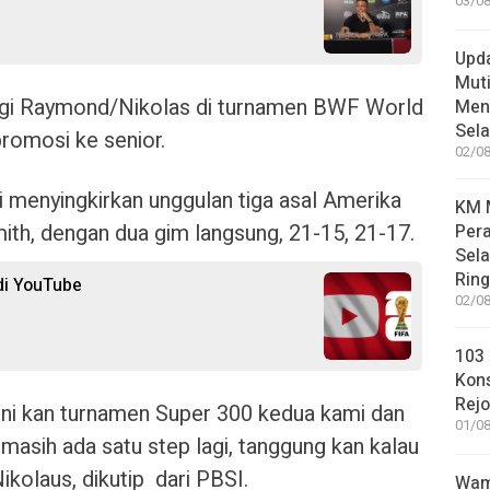
03/08
Upd
Muti
bagi Raymond/Nikolas di turnamen BWF World
Meni
Sel
romosi ke senior.
02/08
ini menyingkirkan unggulan tiga asal Amerika
KM M
mith, dengan dua gim langsung, 21-15, 21-17.
Pera
Sel
Rin
 di YouTube
02/08
103 
Kon
Rej
. Ini kan turnamen Super 300 kedua kami dan
01/08
 masih ada satu step lagi, tanggung kan kalau
Nikolaus, dikutip dari PBSI.
Wame