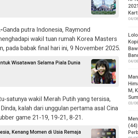
202
Kart
04/08
-
Ganda putra Indonesia, Raymond
Lolo
 menghadapi wakil tuan rumah Korea Masters
Kopi
 pada babak final hari ini, 9 November 2025.
Bawa
Ban
04/08
ntuk Wisatawan Selama Piala Dunia
Man
Him
M, K
Sum
-satunya wakil Merah Putih yang tersisa,
03/08
 Dinda, kalah dari unggulan pertama asal Cina
 rubber game 21-19, 19-21, 8-21.
Mene
(44)
nesia, Kenang Momen di Usia Remaja
Per