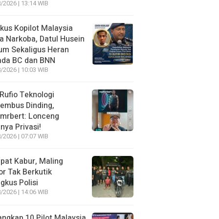
/2026 | 13:14 WIB
kus Kopilot Malaysia
 Narkoba, Datul Husein
um Sekaligus Heran
ada BC dan BNN
/2026 | 10:03 WIB
 Rufio Teknologi
embus Dinding,
lmrbert: Lonceng
nya Privasi!
/2026 | 07:07 WIB
pat Kabur, Maling
r Tak Berkutik
ngkus Polisi
/2026 | 14:06 WIB
angkap 10 Pilot Malaysia