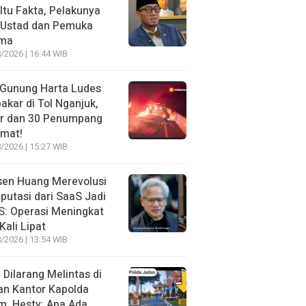
 Itu Fakta, Pelakunya
 Ustad dan Pemuka
ma
/2026 | 16:44 WIB
 Gunung Harta Ludes
akar di Tol Nganjuk,
ir dan 30 Penumpang
amat!
/2026 | 15:27 WIB
sen Huang Merevolusi
utasi dari SaaS Jadi
: Operasi Meningkat
Kali Lipat
/2026 | 13:54 WIB
l Dilarang Melintas di
an Kantor Kapolda
m, Hesty: Apa Ada