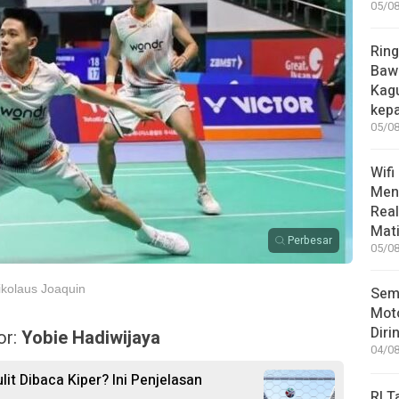
05/08
Ring
Bawa
Kag
kep
05/08
Wifi
Men
Rea
Mati
Perbesar
05/08
kolaus Joaquin
Sem
Moto
Diri
or:
Yobie Hadiwijaya
04/08
it Dibaca Kiper? Ini Penjelasan
RI T