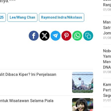
nya.***
Ranj
01/08
25
Lee/Wang Chan
Raymond Indra/Nikolaus
Mar
Satr
Jom
01/08
Nobe
Yam
Mer
DNA
01/08
it Dibaca Kiper? Ini Penjelasan
Kam
Pert
Sege
untuk Wisatawan Selama Piala
31/07