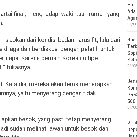
Haji
Ada
partai final, menghadapi wakil tuan rumah yang
Aga
n.
01/08
i siapkan dari kondisi badan harus fit, lalu dari
Bus
Terb
s dijaga dan berdiskusi dengan pelatih untuk
Sop
ti apa. Karena pemain Korea itu tipe
Sel
,” tukasnya.
01/08
Jen
. Kata dia, mereka akan terus menerapkan
Komp
mnya, yaitu menyerang dengan tidak
GaaS
500 
01/08
siapkan besok, yang pasti tetap menyerang
Vira
tadi sudah melihat lawan untuk besok dan
Dep
Jati