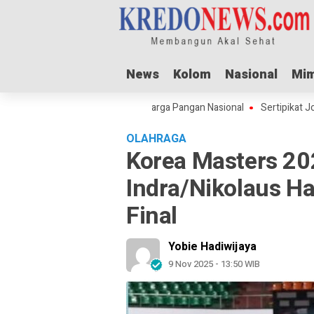
News
News
Kolom
Kolom
Nasional
Nasional
Mim
Mim
ul Adha Dorong Lonjakan Harga Pangan Nasional
Sertipikat Jombang 
OLAHRAGA
Korea Masters 2
Indra/Nikolaus H
Final
Yobie Hadiwijaya
9 Nov 2025 - 13:50 WIB