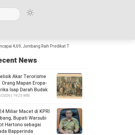
69, Jombang Raih Predikat Terbaik Jawa Timur dan Peringkat III Nasional
ecent News
lisik Akar Terorisme
: Orang Mapan Eropa-
ika Isap Darah Budak
/2026 | 19:25 WIB
4 Miliar Macet di KPRI
bang, Bupati Warsubi
t Hartono sebagai
ada Bapperinda