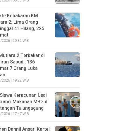
/2026 | 08:33 WIB
ate Kebakaran KM
ara 2: Lima Orang
nggal 41 Hilang, 225
amat
/2026 | 20:32 WIB
utiara 2 Terbakar di
iran Sapudi, 136
amat 7 Orang Luka
gan
/2026 | 19:22 WIB
Siswa Keracunan Usai
sumsi Makanan MBG di
otangan Tulungagung
/2026 | 17:47 WIB
n Dahnil Ansar: Kartel