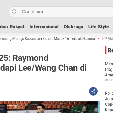
bar Rakyat
bar Rakyat
Internasional
Internasional
Olahraga
Olahraga
Life Style
Life Style
Menuju Kabupaten Bersih, Masuk 16 Terbaik Nasional
IPP Mencapai 4,
R
025: Raymond
Mene
adapi Lee/Wang Chan di
(45)
Amer
05/08
Rp12
Jom
Copo
Kep