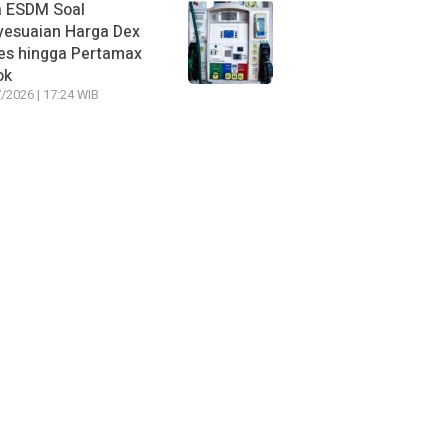
a ESDM Soal
yesuaian Harga Dex
es hingga Pertamax
ok
/2026 | 17:24 WIB