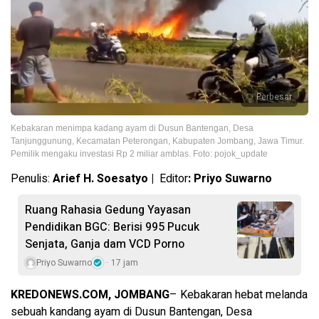
Perbesar
Kebakaran menimpa kadang ayam di Dusun Bantengan, Desa
Tanjunggunung, Kecamatan Peterongan, Kabupaten Jombang, Jawa Timur.
Pemilik mengaku investasi Rp 2 miliar amblas. Foto: pojok_update
Penulis:
Arief H. Soesatyo |
Editor
: Priyo Suwarno
Ruang Rahasia Gedung Yayasan
Pendidikan BGC: Berisi 995 Pucuk
Senjata, Ganja dam VCD Porno
Priyo Suwarno
17 jam
KREDONEWS.COM, JOMBANG
– Kebakaran hebat melanda
sebuah kandang ayam di Dusun Bantengan, Desa