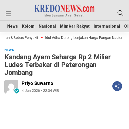
News
News
Kolom
Kolom
Nasional
Nasional
Mimbar Rakyat
Mimbar Rakyat
Internasional
Internasional
Ol
Ol
man & Bebas Penyakit
Idul Adha Dorong Lonjakan Harga Pangan Nasional
NEWS
Kandang Ayam Seharga Rp 2 Miliar
Ludes Terbakar di Peterongan
Jombang
Priyo Suwarno
4 Jun 2026 - 22:04 WIB