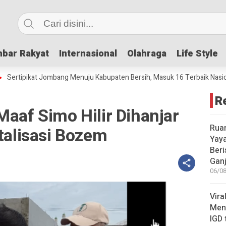
bar Rakyat
bar Rakyat
Internasional
Internasional
Olahraga
Olahraga
Life Style
Life Style
pikat Jombang Menuju Kabupaten Bersih, Masuk 16 Terbaik Nasional
R
Maaf Simo Hilir Dihanjar
Rua
italisasi Bozem
Yay
Beri
Gan
06/08
Vira
Meni
IGD