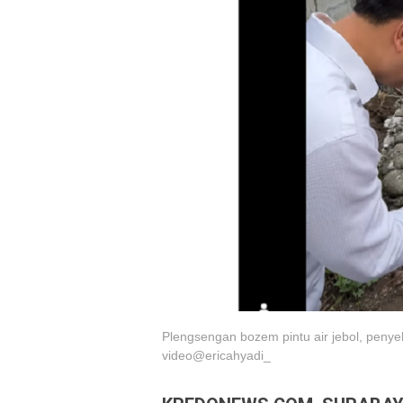
Plengsengan bozem pintu air jebol, penyeb
video@ericahyadi_