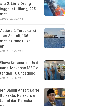
ara 2: Lima Orang
nggal 41 Hilang, 225
amat
/2026 | 20:32 WIB
utiara 2 Terbakar di
iran Sapudi, 136
amat 7 Orang Luka
gan
/2026 | 19:22 WIB
Siswa Keracunan Usai
sumsi Makanan MBG di
otangan Tulungagung
/2026 | 17:47 WIB
n Dahnil Ansar: Kartel
 Itu Fakta, Pelakunya
 Ustad dan Pemuka