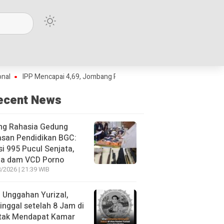
IPP Mencapai 4,69, Jombang Raih Predikat Terbaik Jawa Timur dan Peringk
ecent News
ng Rahasia Gedung
asan Pendidikan BGC:
si 995 Pucul Senjata,
ja dam VCD Porno
/2026 | 21:39 WIB
l Unggahan Yurizal,
nggal setelah 8 Jam di
 tak Mendapat Kamar