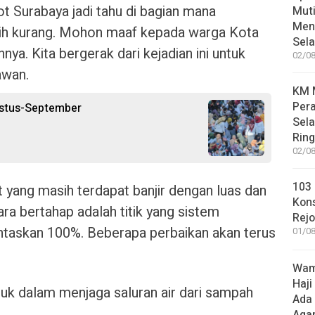
ot Surabaya jadi tahu di bagian mana
Muti
Meni
asih kurang. Mohon maaf kepada warga Kota
Sel
ya. Kita bergerak dari kejadian ini untuk
02/08
awan.
KM M
Pera
ustus-September
Sel
Rin
02/08
103 
t yang masih terdapat banjir dengan luas dan
Kon
a bertahap adalah titik yang sistem
Rej
ntaskan 100%. Beberapa perbaikan akan terus
01/08
Wame
Haji
k dalam menjaga saluran air dari sampah
Ada