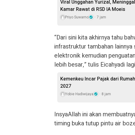
Viral Unggahan Yurizal, Meningga
Kamar Rawat di RSD IA Moeis
Priyo Suwarno
7 jam
“Dari sini kita akhirnya tahu
infrastruktur tambahan lainnya 
elektronik kemudian penguatan
lebih besar,” tulis Eicahyadi lagi
Kemenkeu Incar Pajak dari Rumah
2027
Yobie Hadiwijaya
8 jam
InsyaAllah ini akan membuatnya 
timing buka tutup pintu air boz