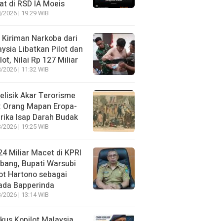
t di RSD IA Moeis
/2026 | 19:29 WIB
 Kiriman Narkoba dari
ysia Libatkan Pilot dan
lot, Nilai Rp 127 Miliar
/2026 | 11:32 WIB
lisik Akar Terorisme
: Orang Mapan Eropa-
ika Isap Darah Budak
/2026 | 19:25 WIB
4 Miliar Macet di KPRI
bang, Bupati Warsubi
t Hartono sebagai
ada Bapperinda
/2026 | 13:14 WIB
kus Kopilot Malaysia