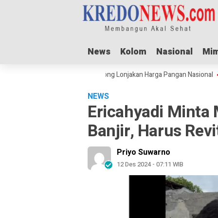
News
News
Kolom
Kolom
Nasional
Nasional
Mim
Mim
 Penyakit
Idul Adha Dorong Lonjakan Harga Pangan Nasional
Serti
NEWS
Ericahyadi Minta 
Banjir, Harus Rev
Priyo Suwarno
12 Des 2024 - 07:11 WIB