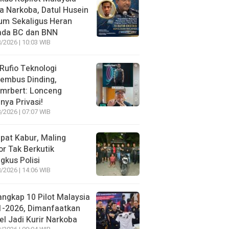
 Narkoba, Datul Husein
um Sekaligus Heran
ada BC dan BNN
/2026 | 10:03 WIB
 Rufio Teknologi
embus Dinding,
lmrbert: Lonceng
nya Privasi!
/2026 | 07:07 WIB
pat Kabur, Maling
r Tak Berkutik
ngkus Polisi
/2026 | 14:06 WIB
angkap 10 Pilot Malaysia
1-2026, Dimanfaatkan
el Jadi Kurir Narkoba