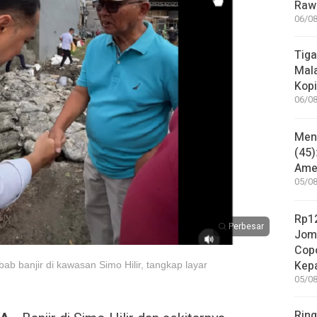
Rawa
06/08
Tiga
Mala
Kopi
06/08
Mene
(45)
Amer
05/08
Rp12
Perbesar
Jom
Copo
Kep
ab banjir di kawasan Simo Hilir, tangkap layar
05/08
Ring