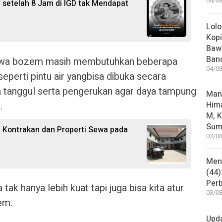
04/08
l setelah 8 Jam di IGD tak Mendapat
Lolo
Kopi
Bawa
Ban
 bahwa bozem masih membutuhkan beberapa
04/08
seperti pintu air yangbisa dibuka secara
 tanggul serta pengerukan agar daya tampung
Man
.
Him
M, K
Sum
 Kontrakan dan Properti Sewa pada
03/08
Mene
(44)
Per
tak hanya lebih kuat tapi juga bisa kita atur
03/08
em.
Upd