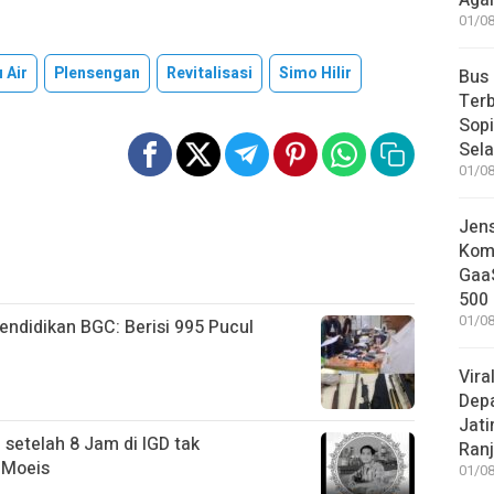
Aga
01/08
 Air
Plensengan
Revitalisasi
Simo Hilir
Bus
Terb
Sop
Sel
01/08
Jen
Komp
GaaS
500 
01/08
ndidikan BGC: Berisi 995 Pucul
Vira
Dep
Jati
 setelah 8 Jam di IGD tak
Ranj
 Moeis
01/08