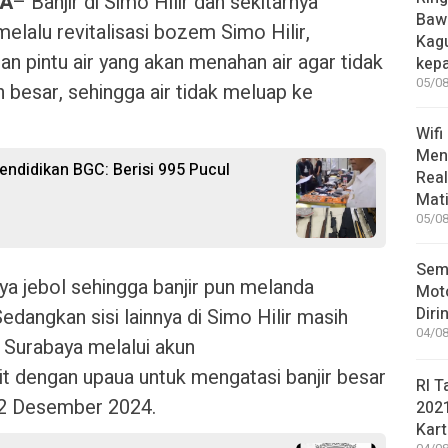
YA
– Banjir di Simo Hilir dan sekitarnya
Bawa
melalu revitalisasi bozem Simo Hilir,
Kag
 pintu air yang akan menahan air agar tidak
kep
05/08
 besar, sehingga air tidak meluap ke
Wifi
Men
ndidikan BGC: Berisi 995 Pucul
Rea
Mati
05/08
Sem
a jebol sehingga banjir pun melanda
Moto
Diri
edangkan sisi lainnya di Simo Hilir masih
04/08
 Surabaya melalui akun
it dengan upaua untuk mengatasi banjir besar
RI T
12 Desember 2024.
202
Kart