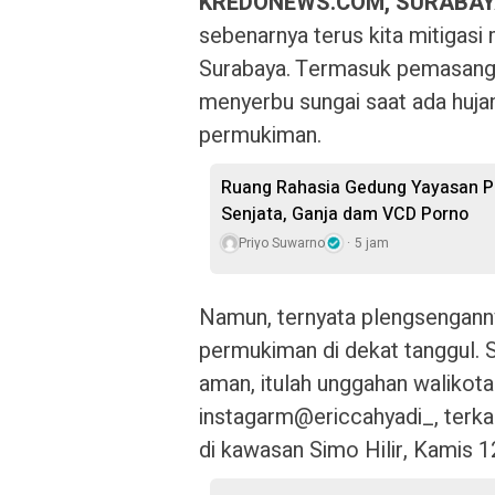
KREDONEWS.COM, SURABA
sebenarnya terus kita mitigasi 
Surabaya. Termasuk pemasangan
menyerbu sungai saat ada hujan
permukiman.
Ruang Rahasia Gedung Yayasan Pe
Senjata, Ganja dam VCD Porno
Priyo Suwarno
5 jam
Namun, ternyata plengsenganny
permukiman di dekat tanggul. S
aman, itulah unggahan walikota
instagarm@ericcahyadi_, terka
di kawasan Simo Hilir, Kamis 