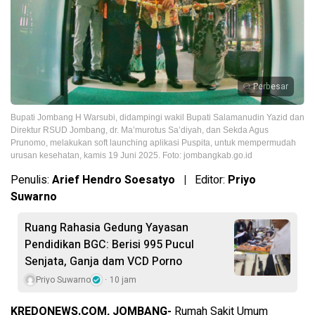
Perbesar
Bupati Jombang H Warsubi, didampingi wakil Bupati Salamanudin Yazid dan
Direktur RSUD Jombang, dr. Ma’murotus Sa’diyah, dan Sekda Agus
Prunomo, melakukan soft launching aplikasi Puspita, untuk mempermudah
urusan kesehatan, kamis 19 Juni 2025. Foto: jombangkab.go.id
Penulis:
Arief Hendro Soesatyo |
Editor:
Priyo
Suwarno
Ruang Rahasia Gedung Yayasan
Pendidikan BGC: Berisi 995 Pucul
Senjata, Ganja dam VCD Porno
Priyo Suwarno
10 jam
KREDONEWS.COM, JOMBANG-
Rumah Sakit Umum