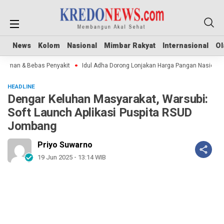
News
News
Kolom
Kolom
Nasional
Nasional
Mimbar Rakyat
Mimbar Rakyat
Internasional
Internasional
Ol
Ol
man & Bebas Penyakit
Idul Adha Dorong Lonjakan Harga Pangan Nasional
HEADLINE
Dengar Keluhan Masyarakat, Warsubi:
Soft Launch Aplikasi Puspita RSUD
Jombang
Priyo Suwarno
19 Jun 2025 - 13:14 WIB