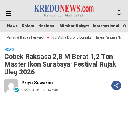
News
News
Kolom
Kolom
Nasional
Nasional
Mimbar Rakyat
Mimbar Rakyat
Internasional
Internasional
Ol
Ol
k Aman & Bebas Penyakit
Idul Adha Dorong Lonjakan Harga Pangan Nasional
NEWS
Cobek Raksasa 2,8 M Berat 1,2 Ton
Master Ikon Surabaya: Festival Rujak
Uleg 2026
Priyo Suwarno
9 Mei 2026 - 20:14 WIB