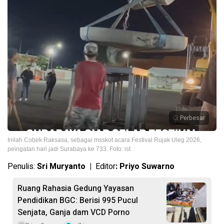
Perbesar
Inilah Cobek Raksasa, sebagai msskot acara Festival Rujak Uleg 2026,
peingatan hari jadi Surabaya ke 733. Foto: ist
Penulis:
Sri Muryanto |
Editor
: Priyo Suwarno
Ruang Rahasia Gedung Yayasan
Pendidikan BGC: Berisi 995 Pucul
Senjata, Ganja dam VCD Porno