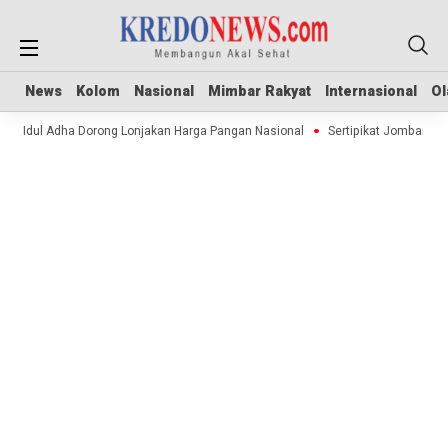
News
News
Kolom
Kolom
Nasional
Nasional
Mimbar Rakyat
Mimbar Rakyat
Internasional
Internasional
Ol
Ol
Idul Adha Dorong Lonjakan Harga Pangan Nasional
Sertipikat Jombang Me